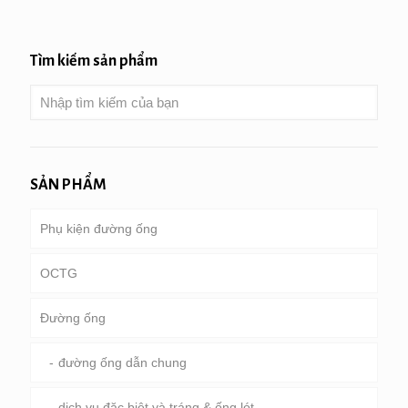
Tìm kiếm sản phẩm
SẢN PHẨM
Phụ kiện đường ống
OCTG
Đường ống
Ống & vỏ bọc
Ống khoan
đường ống dẫn chung
ống khoan nặng & cổ áo khoan
dịch vụ đặc biệt và tráng & ống lót