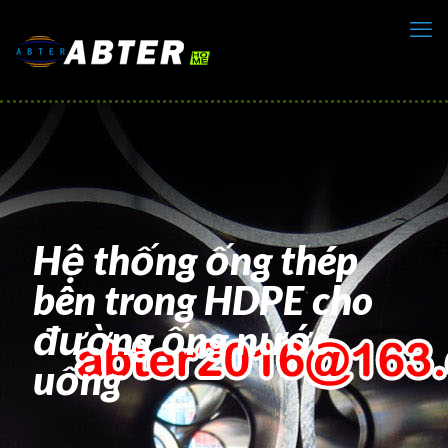
Hệ thống ống thép
bên trong HDPE cho
đường ống nước
uống