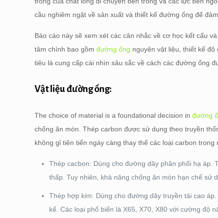
trong của chất lỏng di chuyển bên trong và các lực bên ng
cầu nghiêm ngặt về sản xuất và thiết kế đường ống để đảm
Báo cáo này sẽ xem xét các cân nhắc về cơ học kết cấu và 
tâm chính bao gồm
đường ống
nguyên vật liệu, thiết kế đ
tiêu là cung cấp cái nhìn sâu sắc về cách các đường ống đư
Vật liệu đường ống:
The choice of material is a foundational decision in
đường 
chống ăn mòn. Thép carbon được sử dụng theo truyền thống
không gỉ tiên tiến ngày càng thay thế các loại carbon trong
Thép cacbon: Dùng cho đường dây phân phối hạ áp. T
thấp. Tuy nhiên, khả năng chống ăn mòn hạn chế sử d
Thép hợp kim: Dùng cho đường dây truyền tải cao áp
kể. Các loại phổ biến là X65, X70, X80 với cường độ năn