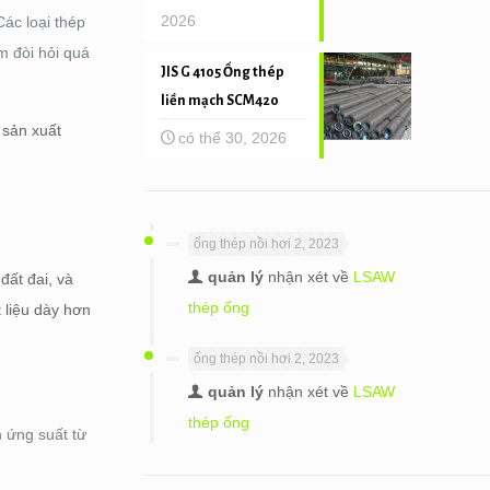
2026
Các loại thép
m đòi hỏi quá
JIS G 4105 Ống thép
liền mạch SCM420
 sản xuất
có thể 30, 2026
ống thép nồi hơi 2, 2023
quản lý
nhận xét về
LSAW
đất đai, và
thép ống
 liệu dày hơn
ống thép nồi hơi 2, 2023
quản lý
nhận xét về
LSAW
thép ống
ng suất từ ​​