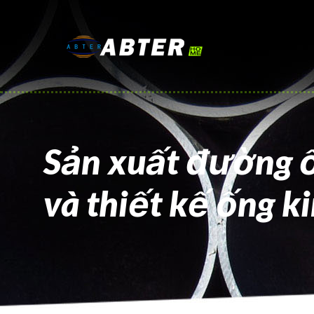
Sản xuất đường ố
và thiết kế ống ki