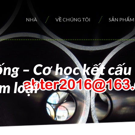
NHÀ
VỀ CHÚNG TÔI
SẢN PHẨM
ng – Cơ học kết cấu
m loại