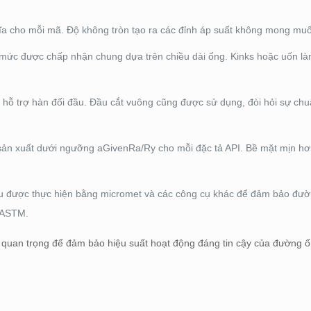
hĩa cho mỗi mã. Độ không tròn tạo ra các đỉnh áp suất không mong mu
ở mức được chấp nhận chung dựa trên chiều dài ống. Kinks hoặc uốn l
 hỗ trợ hàn đối đầu. Đầu cắt vuông cũng được sử dụng, đòi hỏi sự chu
ản xuất dưới ngưỡng aGivenRa/Ry cho mỗi đặc tả API. Bề mặt mịn hơ
đều được thực hiện bằng micromet và các công cụ khác để đảm bảo đư
c ASTM.
rất quan trọng để đảm bảo hiệu suất hoạt động đáng tin cậy của đường 