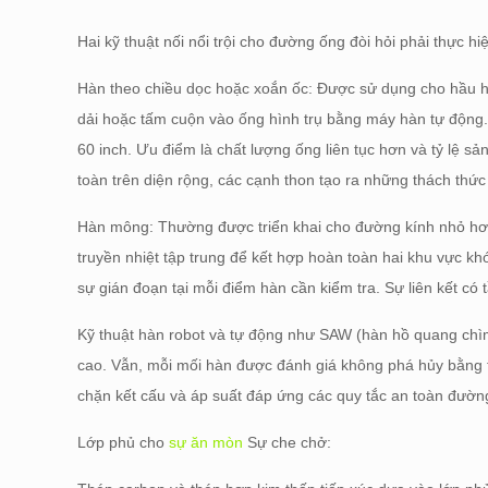
Hai kỹ thuật nối nổi trội cho đường ống đòi hỏi phải thực hi
Hàn theo chiều dọc hoặc xoắn ốc: Được sử dụng cho hầu hế
dải hoặc tấm cuộn vào ống hình trụ bằng máy hàn tự động.
60 inch. Ưu điểm là chất lượng ống liên tục hơn và tỷ lệ 
toàn trên diện rộng, các cạnh thon tạo ra những thách thức 
Hàn mông: Thường được triển khai cho đường kính nhỏ hơn,
truyền nhiệt tập trung để kết hợp hoàn toàn hai khu vực 
sự gián đoạn tại mỗi điểm hàn cần kiểm tra. Sự liên kết có
Kỹ thuật hàn robot và tự động như SAW (hàn hồ quang chìm
cao. Vẫn, mỗi mối hàn được đánh giá không phá hủy bằng
chặn kết cấu và áp suất đáp ứng các quy tắc an toàn đườn
Lớp phủ cho
sự ăn mòn
Sự che chở: