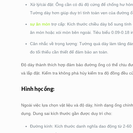
Xử lý/cài đặt: Ống cần có đủ độ cứng để chống hư hỏn
Tường dày hơn giúp duy trì tính toàn vẹn của đường ố
sự ăn mòn
trợ cấp: Kích thước chiều dày bổ sung tính đ
ăn mòn hoặc xói mòn bên ngoài. Tiêu biểu 0.09-0.18
Cân nhắc về trọng lượng: Tường quá dày làm tăng đán
đo tối thiểu cần thiết để đảm bảo an toàn.
Độ dày thành thích hợp đảm bảo đường ống có thể chịu được
và lắp đặt. Kiểm tra không phá hủy kiểm tra độ đồng đều c
Hình học ống:
Ngoài việc lựa chọn vật liệu và độ dày, hình dạng ống chính
dụng. Dung sai kích thước gần được duy trì cho:
Đường kính: Kích thước danh nghĩa dao động từ 2-60 