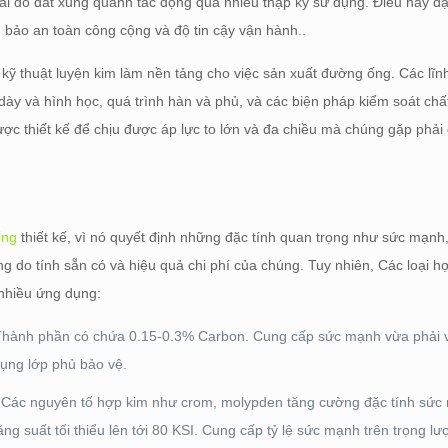
oài do đất xung quanh tác động qua nhiều thập kỷ sử dụng. Điều này đặ
 bảo an toàn công cộng và độ tin cậy vận hành..
kỹ thuật luyện kim làm nền tảng cho việc sản xuất đường ống. Các lĩn
ộ dày và hình học, quá trình hàn và phủ, và các biện pháp kiểm soát ch
ợc thiết kế để chịu được áp lực to lớn và đa chiều mà chúng gặp phải 
ống
thiết kế, vì nó quyết định những đặc tính quan trọng như sức mạnh
 do tính sẵn có và hiệu quả chi phí của chúng. Tuy nhiên, Các loại h
 nhiều ứng dụng:
hành phần có chứa 0.15-0.3% Carbon. Cung cấp sức mạnh vừa phải vớ
ụng lớp phủ bảo vệ.
. Các nguyên tố hợp kim như crom, molypden tăng cường đặc tính sứ
g suất tối thiểu lên tới 80 KSI. Cung cấp tỷ lệ sức mạnh trên trọng lượ