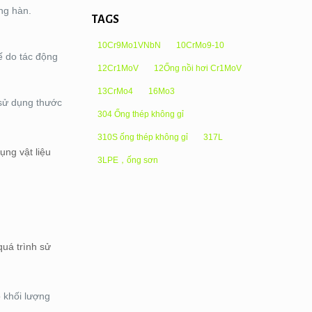
ng hàn.
TAGS
10Cr9Mo1VNbN
10CrMo9-10
kế do tác động
12Cr1MoV
12Ống nồi hơi Cr1MoV
13CrMo4
16Mo3
 sử dụng thước
304 Ống thép không gỉ
310S ống thép không gỉ
317L
ụng vật liệu
3LPE，ống sơn
quá trình sử
 khối lượng