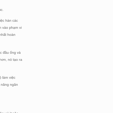
úc.
iệc hàn các
h vào phạm vi
 nhất hoàn
ác đầu ống và
hơn, nó tạo ra
ộ làm việc
ả năng ngăn