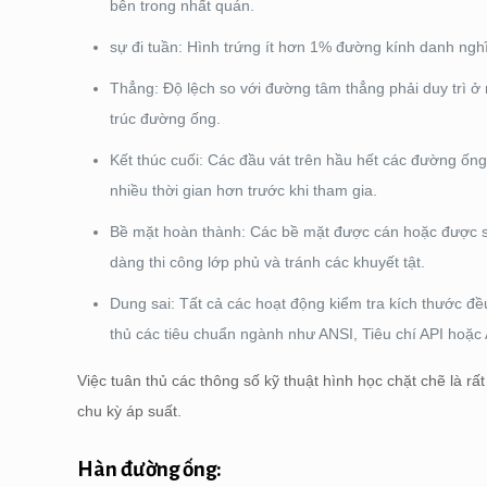
bên trong nhất quán.
sự đi tuần: Hình trứng ít hơn 1% đường kính danh ng
Thẳng: Độ lệch so với đường tâm thẳng phải duy trì 
trúc đường ống.
Kết thúc cuối: Các đầu vát trên hầu hết các đường ống
nhiều thời gian hơn trước khi tham gia.
Bề mặt hoàn thành: Các bề mặt được cán hoặc được s
dàng thi công lớp phủ và tránh các khuyết tật.
Dung sai: Tất cả các hoạt động kiểm tra kích thước 
thủ các tiêu chuẩn ngành như ANSI, Tiêu chí API hoặ
Việc tuân thủ các thông số kỹ thuật hình học chặt chẽ là 
chu kỳ áp suất.
Hàn đường ống: