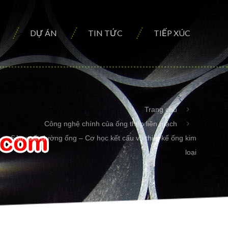
DỰ ÁN
TIN TỨC
TIẾP XÚC
Trang chủ
Công nghệ chính của ống thép liền mạch
Sản xuất đường ống – Cơ học kết cấu và thiết kế ống kim
loại