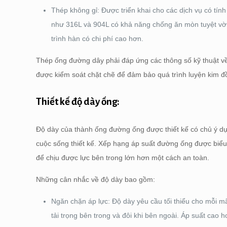
Thép không gỉ: Được triển khai cho các dịch vụ có tín
như 316L và 904L có khả năng chống ăn mòn tuyệt vời
trình hàn có chi phí cao hơn.
Thép ống đường dây phải đáp ứng các thông số kỹ thuật về
được kiểm soát chặt chẽ để đảm bảo quá trình luyện kim đồ
Thiết kế độ dày ống:
Độ dày của thành ống đường ống được thiết kế có chủ ý dựa 
cuộc sống thiết kế. Xếp hạng áp suất đường ống được biểu 
để chịu được lực bên trong lớn hơn một cách an toàn.
Những cân nhắc về độ dày bao gồm:
Ngăn chặn áp lực: Độ dày yêu cầu tối thiểu cho mỗi mã
tải trọng bên trong và đôi khi bên ngoài. Áp suất cao 