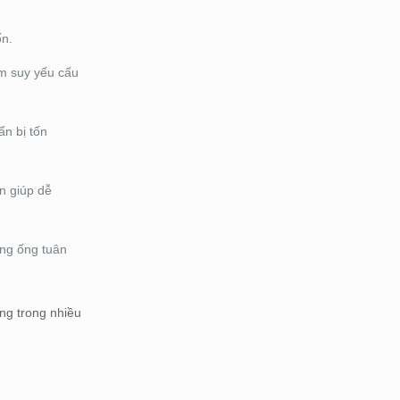
ốn.
àm suy yếu cấu
ẩn bị tốn
n giúp dễ
ờng ống tuân
ống trong nhiều