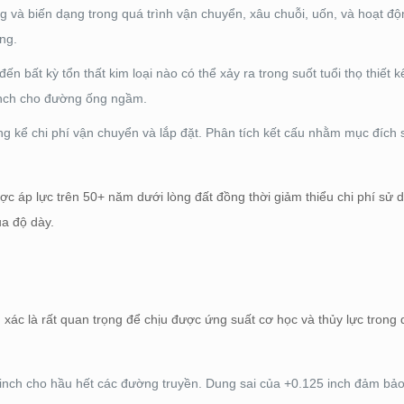
g và biến dạng trong quá trình vận chuyển, xâu chuỗi, uốn, và hoạt độ
ng.
ến bất kỳ tổn thất kim loại nào có thể xảy ra trong suốt tuổi thọ thiết 
 inch cho đường ống ngầm.
g kể chi phí vận chuyển và lắp đặt. Phân tích kết cấu nhằm mục đích
 áp lực trên 50+ năm dưới lòng đất đồng thời giảm thiểu chi phí sử d
ủa độ dày.
 xác là rất quan trọng để chịu được ứng suất cơ học và thủy lực trong 
inch cho hầu hết các đường truyền. Dung sai của +0.125 inch đảm bảo