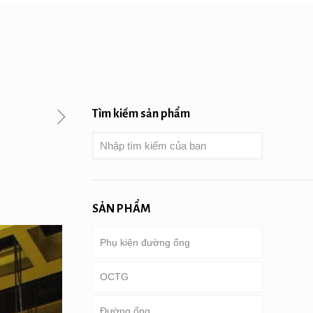
Tìm kiếm sản phẩm
SẢN PHẨM
Phụ kiện đường ống
OCTG
Đường ống
Ống & vỏ bọc