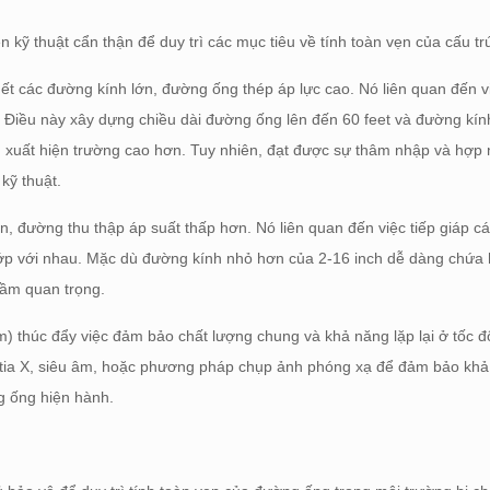
ện kỹ thuật cẩn thận để duy trì các mục tiêu về tính toàn vẹn của cấu tr
t các đường kính lớn, đường ống thép áp lực cao. Nó liên quan đến v
 Điều này xây dựng chiều dài đường ống lên đến 60 feet và đường kín
sản xuất hiện trường cao hơn. Tuy nhiên, đạt được sự thâm nhập và hợp
kỹ thuật.
 đường thu thập áp suất thấp hơn. Nó liên quan đến việc tiếp giáp c
khớp với nhau. Mặc dù đường kính nhỏ hơn của 2-16 inch dễ dàng chứa 
 tầm quan trọng.
) thúc đẩy việc đảm bảo chất lượng chung và khả năng lặp lại ở tốc đ
 tia X, siêu âm, hoặc phương pháp chụp ảnh phóng xạ để đảm bảo kh
g ống hiện hành.