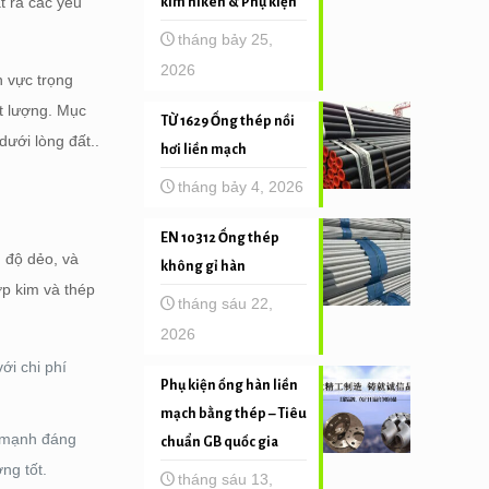
t ra các yêu
kim niken & Phụ kiện
tháng bảy 25,
2026
h vực trọng
ất lượng. Mục
TỪ 1629 Ống thép nồi
dưới lòng đất..
hơi liền mạch
tháng bảy 4, 2026
EN 10312 Ống thép
, độ dẻo, và
không gỉ hàn
ợp kim và thép
tháng sáu 22,
2026
i chi phí
Phụ kiện ống hàn liền
mạch bằng thép – Tiêu
c mạnh đáng
chuẩn GB quốc gia
ng tốt.
tháng sáu 13,