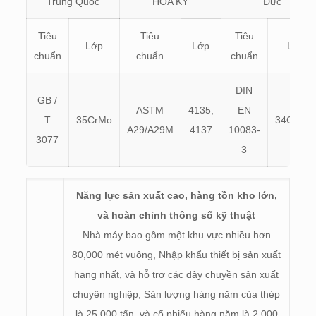
Trung Quốc
HOA KỲ
Đức
Tiêu
Tiêu
Tiêu
Lớp
Lớp
Lớp
chuẩn
chuẩn
chuẩn
DIN
GB /
ASTM
4135,
EN
T
35CrMo
34CrMo
A29/A29M
4137
10083-
3077
3
Năng lực sản xuất cao, hàng tồn kho lớn,
và hoàn chỉnh thông số kỹ thuật
Nhà máy bao gồm một khu vực nhiều hơn
80,000 mét vuông, Nhập khẩu thiết bị sản xuất
hạng nhất, và hỗ trợ các dây chuyền sản xuất
chuyên nghiệp; Sản lượng hàng năm của thép
là 25,000 tấn, và cổ phiếu hàng năm là 2,000