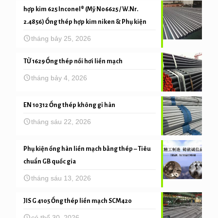
hợp kim 625 Inconel® (Mỹ N06625 / W.Nr.
2.4856) Ống thép hợp kim niken & Phụ kiện
tháng bảy 25, 2026
TỪ 1629 Ống thép nồi hơi liền mạch
tháng bảy 4, 2026
EN 10312 Ống thép không gỉ hàn
tháng sáu 22, 2026
Phụ kiện ống hàn liền mạch bằng thép – Tiêu
chuẩn GB quốc gia
tháng sáu 13, 2026
JIS G 4105 Ống thép liền mạch SCM420
có thể 30, 2026