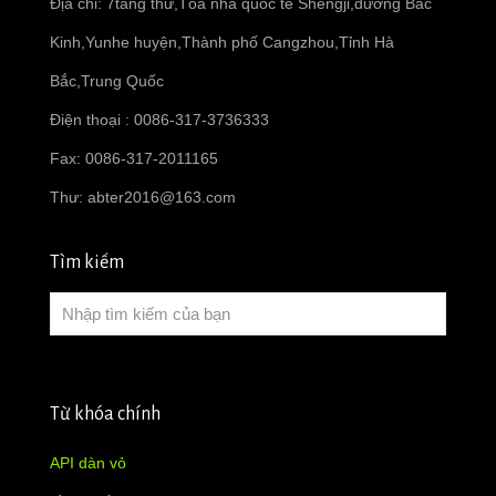
Địa chỉ: 7tầng thứ,Tòa nhà quốc tế Shengji,đường Bắc
Kinh,Yunhe huyện,Thành phố Cangzhou,Tỉnh Hà
Bắc,Trung Quốc
Điện thoại : 0086-317-3736333
Fax: 0086-317-2011165
Thư:
abter2016@163.com
Tìm kiếm
Từ khóa chính
API dàn vỏ