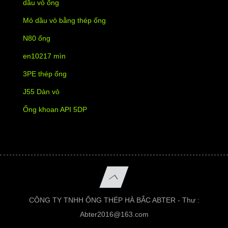
dầu vỏ ống
Mỏ dầu vỏ bằng thép ống
N80 ống
en10217 mìn
3PE thép ống
J55 Dàn vỏ
Ống khoan API 5DP
CÔNG TY TNHH ỐNG THÉP HÀ BẮC ABTER - Thư :
Abter2016@163.com