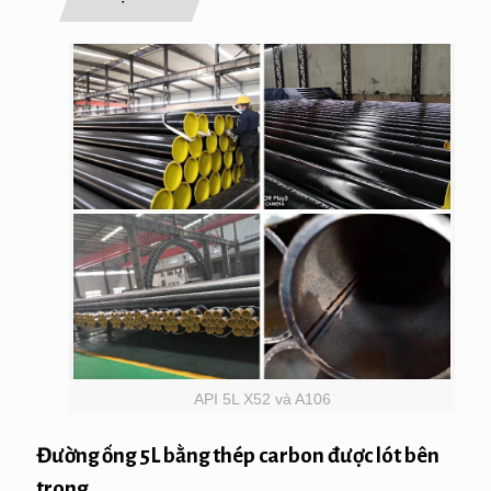
API 5L X52 và A106
Đường ống 5L bằng thép carbon được lót bên
trong