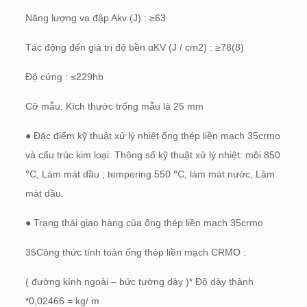
Năng lượng va đập Akv (J) : ≥63
Tác động đến giá trị độ bền αKV (J / cm2) : ≥78(8)
Độ cứng : ≤229hb
Cỡ mẫu: Kích thước trống mẫu là 25 mm
● Đặc điểm kỹ thuật xử lý nhiệt ống thép liền mạch 35crmo
và cấu trúc kim loại: Thông số kỹ thuật xử lý nhiệt: môi 850
℃, Làm mát dầu ; tempering 550 ℃, làm mát nước, Làm
mát dầu.
● Trạng thái giao hàng của ống thép liền mạch 35crmo
35Công thức tính toán ống thép liền mạch CRMO :
( đường kính ngoài – bức tường dày )* Độ dày thành
*0,02466 = kg/ m