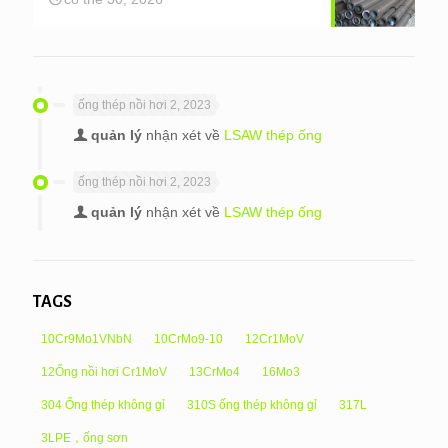
ống thép nồi hơi 2, 2023
quản lý
nhận xét về
LSAW thép ống
ống thép nồi hơi 2, 2023
quản lý
nhận xét về
LSAW thép ống
TAGS
10Cr9Mo1VNbN
10CrMo9-10
12Cr1MoV
12Ống nồi hơi Cr1MoV
13CrMo4
16Mo3
304 Ống thép không gỉ
310S ống thép không gỉ
317L
3LPE，ống sơn