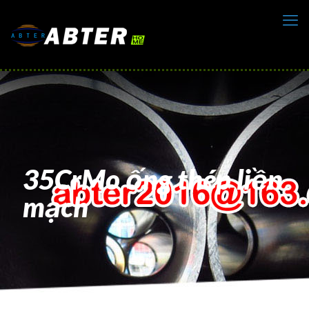
35CrMo ống thép liền
mạch