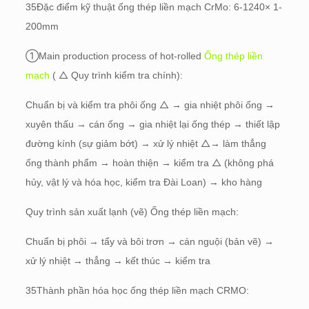
35Đặc điểm kỹ thuật ống thép liền mạch CrMo: 6-1240× 1-
200mm
①Main production process of hot-rolled
Ống thép liền
mạch
( △ Quy trình kiểm tra chính):
Chuẩn bị và kiểm tra phôi ống △ → gia nhiệt phôi ống →
xuyên thấu → cán ống → gia nhiệt lại ống thép → thiết lập
đường kính (sự giảm bớt) → xử lý nhiệt △→ làm thẳng
ống thành phẩm → hoàn thiện → kiểm tra △ (không phá
hủy, vật lý và hóa học, kiểm tra Đài Loan) → kho hàng
Quy trình sản xuất lạnh (vẽ) Ống thép liền mạch:
Chuẩn bị phôi → tẩy và bôi trơn → cán nguội (bản vẽ) →
xử lý nhiệt → thẳng → kết thúc → kiểm tra
35Thành phần hóa học ống thép liền mạch CRMO: