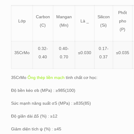
Phốt
Carbon
Mangan
Silicon
Lớp
Là _
pho
(C)
(Mn)
(Si)
(P)
0.32-
0.40-
0.17-
35CrMo
≤0.030
≤0.035
0.40
0.70
0.37
35CrMo
Ống thép liền mạch
tính chất cơ học:
Độ bền kéo σb (MPa) : ≥985(100)
Sức mạnh năng suất σS (MPa) : ≥835(85)
Độ giãn dài Δ5 (%) : ≥12
Giảm diện tích ψ (%) : ≥45