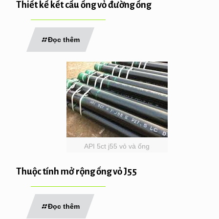
Thiết kế kết cấu ống vỏ đường ống
Đọc thêm
API 5ct j55 vỏ và ống
Thuộc tính mở rộng ống vỏ J55
Đọc thêm