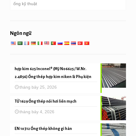
ống kỹ thuật
Ống mạ kẽm
Nồi hơi, bộ trao đổi nhiệt, bình ngưng & ống nóng
siêu
ống cọc & Máy khoan
dịch vụ kỹ thuật chung
Dịch vụ nhiệt độ cao thấp
Ngôn ngữ
ống cơ khí và độ chính xác
hợp kim 625 Inconel® (Mỹ N06625 / W.Nr.
2.4856) Ống thép hợp kim niken & Phụ kiện
tháng bảy 25, 2026
TỪ 1629 Ống thép nồi hơi liền mạch
tháng bảy 4, 2026
EN 10312 Ống thép không gỉ hàn