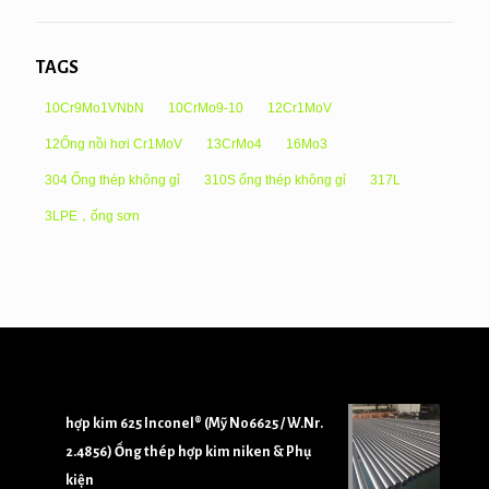
TAGS
10Cr9Mo1VNbN
10CrMo9-10
12Cr1MoV
12Ống nồi hơi Cr1MoV
13CrMo4
16Mo3
304 Ống thép không gỉ
310S ống thép không gỉ
317L
3LPE，ống sơn
hợp kim 625 Inconel® (Mỹ N06625 / W.Nr.
2.4856) Ống thép hợp kim niken & Phụ
kiện