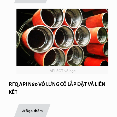
API 5CT vỏ bọc
RFQ API N80 VỎ LƯNG CÓ LẮP ĐẶT VÀ LIÊN
KẾT
Đọc thêm