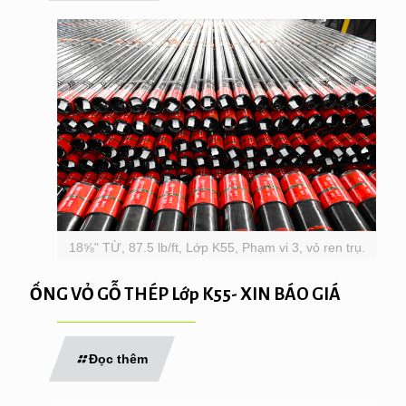
18⅝" TỪ, 87.5 lb/ft, Lớp K55, Phạm vi 3, vỏ ren trụ.
ỐNG VỎ GỖ THÉP Lớp K55- XIN BÁO GIÁ
Đọc thêm