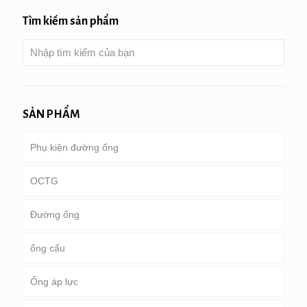
Tìm kiếm sản phẩm
SẢN PHẨM
Phụ kiện đường ống
OCTG
Đường ống
Ống & vỏ bọc
ống cấu
Ống khoan
đường ống dẫn chung
Ống áp lực
ống khoan nặng & cổ áo khoan
dịch vụ đặc biệt và tráng & ống lót
Vòng, quảng trường & ống hình chữ nhật