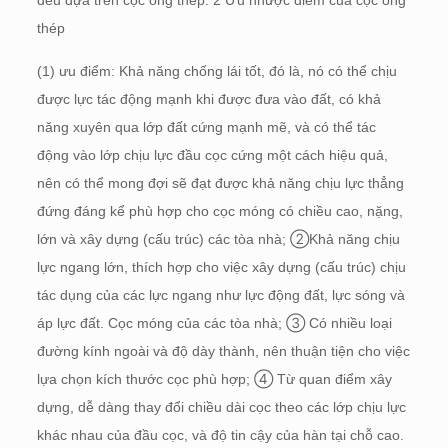
đều dựa trên cọc ống thép. 2 Ưu nhược điểm của cọc ống
thép
(1) ưu điểm: Khả năng chống lái tốt, đó là, nó có thể chịu
được lực tác động mạnh khi được đưa vào đất, có khả
năng xuyên qua lớp đất cứng mạnh mẽ, và có thể tác
động vào lớp chịu lực đầu cọc cứng một cách hiệu quả,
nên có thể mong đợi sẽ đạt được khả năng chịu lực thẳng
đứng đáng kể phù hợp cho cọc móng có chiều cao, nặng,
lớn và xây dựng (cấu trúc) các tòa nhà; ②Khả năng chịu
lực ngang lớn, thích hợp cho việc xây dựng (cấu trúc) chịu
tác dụng của các lực ngang như lực động đất, lực sóng và
áp lực đất. Cọc móng của các tòa nhà; ③ Có nhiều loại
đường kính ngoài và độ dày thành, nên thuận tiện cho việc
lựa chọn kích thước cọc phù hợp; ④ Từ quan điểm xây
dựng, dễ dàng thay đổi chiều dài cọc theo các lớp chịu lực
khác nhau của đầu cọc, và độ tin cậy của hàn tại chỗ cao.