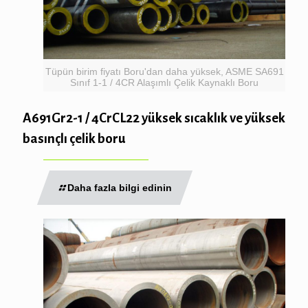
Tüpün birim fiyatı Boru'dan daha yüksek, ASME SA691
Sınıf 1-1 / 4CR Alaşımlı Çelik Kaynaklı Boru
A691Gr2-1 / 4CrCL22 yüksek sıcaklık ve yüksek
basınçlı çelik boru
Daha fazla bilgi edinin