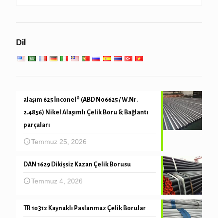
Boru kazık & sondaj
Düşük yüksek sıcaklıkta servis
Genel mühendislik hizmeti
Dil
Mekanik ve hassas tüp
alaşım 625 İnconel® (ABD N06625 / W.Nr.
2.4856) Nikel Alaşımlı Çelik Boru & Bağlantı
parçaları
Temmuz 25, 2026
DAN 1629 Dikişsiz Kazan Çelik Borusu
Temmuz 4, 2026
TR 10312 Kaynaklı Paslanmaz Çelik Borular