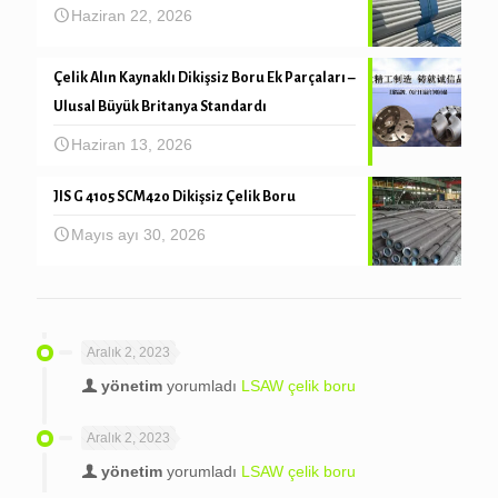
Haziran 22, 2026
Çelik Alın Kaynaklı Dikişsiz Boru Ek Parçaları –
Ulusal Büyük Britanya Standardı
Haziran 13, 2026
JIS G 4105 SCM420 Dikişsiz Çelik Boru
Mayıs ayı 30, 2026
Aralık 2, 2023
yönetim
yorumladı
LSAW çelik boru
Aralık 2, 2023
yönetim
yorumladı
LSAW çelik boru