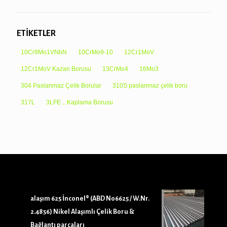
ETİKETLER
10Cr9Mo1VNbN
10CrMo9-10
12Cr1MoV
12Cr1MoV Kazan Borusu
13CrMo4
16Mo3
304 Paslanmaz Çelik Borular
310S paslanmaz çelik boru
317L
3LFE，Kaplama Borusu
alaşım 625 İnconel® (ABD N06625 / W.Nr.
2.4856) Nikel Alaşımlı Çelik Boru &
Bağlantı parçaları