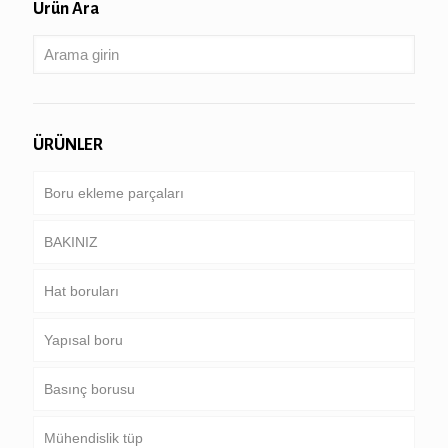
Ürün Ara
ÜRÜNLER
Boru ekleme parçaları
BAKINIZ
Hat boruları
Boru & kasa
Yapısal boru
Sondaj borusu
Ortak boru hattı
Basınç borusu
Ağır sondaj boru & Matkap yaka
Özel servis ve kaplamalı & kaplı boru
Yuvarlak, kare & dikdörtgen boru
Mühendislik tüp
Galvanizli boru
Kazan, ısı eşanjörü, kondansatör & kızdırıcı tüp