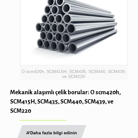
O scm420h, SCM415H, SCM435, SCM440, SCM439,
ve SCM220
Mekanik alaşımlı çelik borular: O scm420h,
SCM415H, SCM435, SCM440, SCM439, ve
SCM220
Daha fazla bilgi edinin