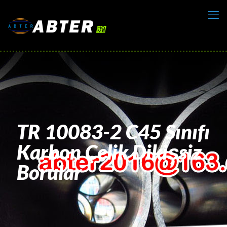
TR 10083-2 C45 Sınıfı
Karbon Çelik Dikişsiz
Borular