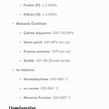
Fosfor (P)
: ≤ 0.045%
Kükürt (S)
: ≤ 0.045%
Mekanik Özellikler
:
Çekme dayanımı
: 600-750 MPa
Verim gücü
: 340 MPa (en az)
Kopma uzaması
: 16% (en az)
Sertlik
: 197 HB (Brinell sertlik)
Isı tedavisi
:
Normalleştirme
: 840-880° C
su verme
: 820-860° C
Meneviş Fırınları
: 550-660° C
Uygulamalar