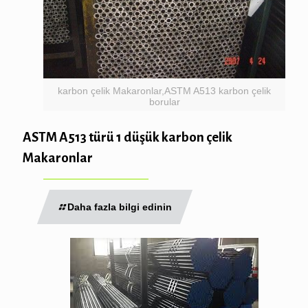
karbon çelik Makaronlar,ASTM A513 karbon çelik
borular
ASTM A513 türü 1 düşük karbon çelik
Makaronlar
Daha fazla bilgi edinin