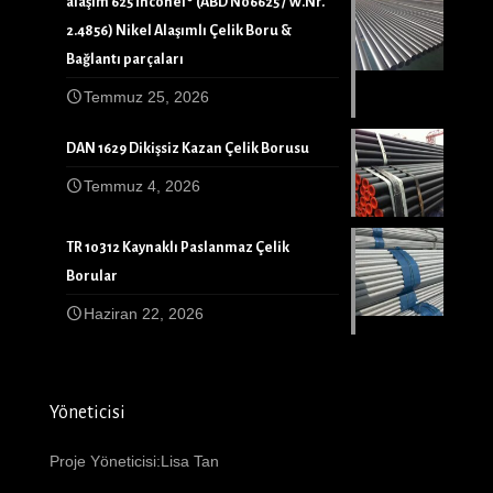
alaşım 625 İnconel® (ABD N06625 / W.Nr.
2.4856) Nikel Alaşımlı Çelik Boru &
Bağlantı parçaları
Temmuz 25, 2026
DAN 1629 Dikişsiz Kazan Çelik Borusu
Temmuz 4, 2026
TR 10312 Kaynaklı Paslanmaz Çelik
Borular
Haziran 22, 2026
Yöneticisi
Proje Yöneticisi:Lisa Tan