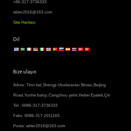
+86-317-3736333
abter2016@163.com
Site Haritası
Dil
Bize ulaşın
Adres: 7inci kat,Shengji Uluslararası Binası,Beijing
Road,Yunhe bahşı,Cangzhou şehir,Hebei Eyaleti,Çin
Tel : 0086-317-3736333
Faks: 0086-317-2011165
Posta:
abter2016@163.com