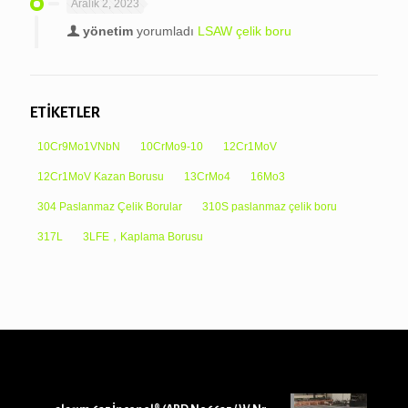
Aralık 2, 2023
yönetim
yorumladı
LSAW çelik boru
ETİKETLER
10Cr9Mo1VNbN
10CrMo9-10
12Cr1MoV
12Cr1MoV Kazan Borusu
13CrMo4
16Mo3
304 Paslanmaz Çelik Borular
310S paslanmaz çelik boru
317L
3LFE，Kaplama Borusu