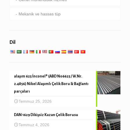
Mekanik ve hassas tüp
Dil
alaşım 625 İnconel® (ABD N06625 / W.Nr.
2.4856) Nikel Alaşımlı Çelik Boru & Bağlantı
parçaları
Temmuz 25, 2026
DAN 1629 Dikişsiz Kazan Çelik Borusu
Temmuz 4, 2026