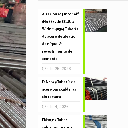
Aleación 625 Inconel®
(N06625 de EE.UU. /
W.Nr. 2.4856) Tubería
de acero de aleación
de níquel &
revestimiento de
cemento
julio 25, 2026
DIN 1629 Tubería de
acero para calderas
sin costura
julio 4, 2026
EN 10312 Tubos
soldados de acero