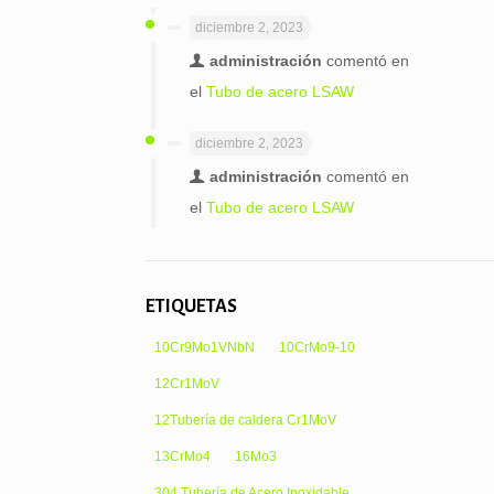
diciembre 2, 2023
administración
comentó en
el
Tubo de acero LSAW
diciembre 2, 2023
administración
comentó en
el
Tubo de acero LSAW
ETIQUETAS
10Cr9Mo1VNbN
10CrMo9-10
12Cr1MoV
12Tubería de caldera Cr1MoV
13CrMo4
16Mo3
304 Tubería de Acero Inoxidable