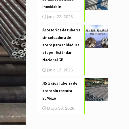
inoxidable
junio 22, 2026
Accesorios de tubería
sin soldadura de
acero para soldadura
a tope – Estándar
Nacional GB
junio 13, 2026
JIS G 4105 Tubería de
acero sin costura
SCM420
Mayo 30, 2026