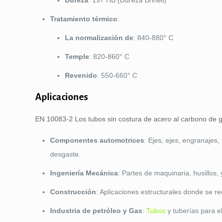
Dureza
: 197 HB (Dureza Brinell)
Tratamiento térmico
:
La normalización de
: 840-880° C
Temple
: 820-860° C
Revenido
: 550-660° C
Aplicaciones
EN 10083-2 Los tubos sin costura de acero al carbono de gr
Componentes automotrices
: Ejes, ejes, engranajes,
desgaste.
Ingeniería Mecánica
: Partes de maquinaria, husillos
Construcción
: Aplicaciones estructurales donde se req
Industria de petróleo y Gas
:
Tubos
y tuberías para el