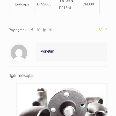
TTST35N-
Endcaps
DIN2609
DN300
P215NL
Paylaşmak
0
yönetim
İlgili mesajlar