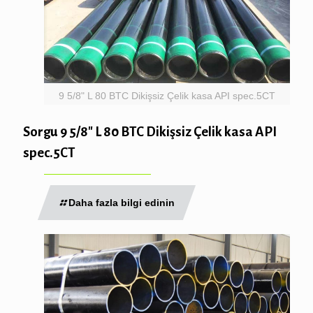
9 5/8" L 80 BTC Dikişsiz Çelik kasa API spec.5CT
Sorgu 9 5/8″ L 80 BTC Dikişsiz Çelik kasa API
spec.5CT
Daha fazla bilgi edinin