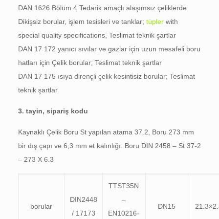
DAN 1626 Bölüm 4 Tedarik amaçlı alaşımsız çeliklerde
Dikişsiz borular, işlem tesisleri ve tanklar;
tüpler
with
special quality specifications
, Teslimat teknik şartlar
DAN 17 172 yanıcı sıvılar ve gazlar için uzun mesafeli boru
hatları için Çelik borular; Teslimat teknik şartlar
DAN 17 175 ısıya dirençli çelik kesintisiz borular; Teslimat
teknik şartlar
3. tayin, sipariş kodu
Kaynaklı Çelik Boru St yapılan atama 37.2, Boru 273 mm
bir dış çapı ve 6,3 mm et kalınlığı: Boru DIN 2458 – St 37-2
– 273 X 6.3
TTST35N
DIN2448
–
borular
DN15
21.3×2.
/ 17173
EN10216-