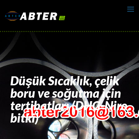
Düşük Sıcaklık, çelik
boru ve soğutma için
tertibatları (DHG-Niro
bitki)