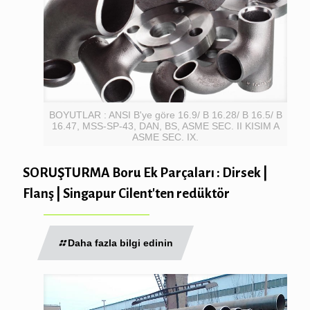
BOYUTLAR : ANSI B'ye göre 16.9/ B 16.28/ B 16.5/ B
16.47, MSS-SP-43, DAN, BS, ASME SEC. II KISIM A
ASME SEC. IX.
SORUŞTURMA Boru Ek Parçaları : Dirsek |
Flanş | Singapur Cilent'ten redüktör
Daha fazla bilgi edinin