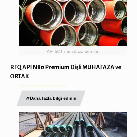
API 5CT muhafaza boruları
RFQ API N80 Premium Dişli MUHAFAZA ve
ORTAK
Daha fazla bilgi edinin