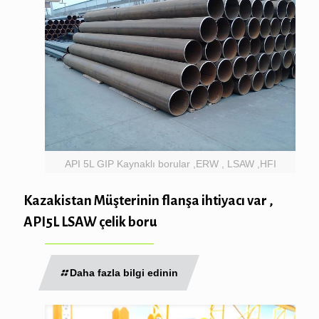
API 5L GIP Kaynaklı borular ,ERW , LSAW ,HFI
Kazakistan Müşterinin flanşa ihtiyacı var ,
API5L LSAW çelik boru
Daha fazla bilgi edinin