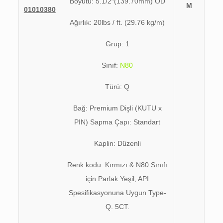
Boyutu: 5.1/2″(139.70mm) OD
M
01010380
Ağırlık: 20lbs / ft. (29.76 kg/m)
Grup: 1
Sınıf:
N80
Türü: Q
Bağ: Premium Dişli (KUTU x
PIN) Sapma Çapı: Standart
Kaplin: Düzenli
Renk kodu: Kırmızı & N80 Sınıfı
için Parlak Yeşil, API
Spesifikasyonuna Uygun Type-
Q. 5CT.