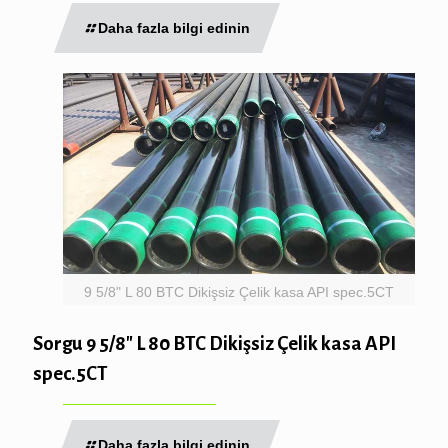
Daha fazla bilgi edinin
9 5/8" L 80 BTC Dikişsiz Çelik kasa API spec.5CT
Sorgu 9 5/8″ L 80 BTC Dikişsiz Çelik kasa API
spec.5CT
Daha fazla bilgi edinin