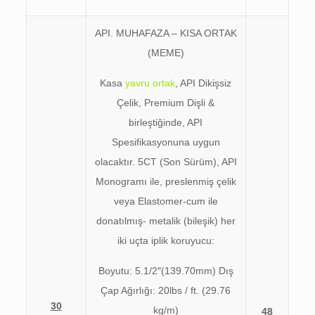
API. MUHAFAZA – KISA ORTAK
(MEME)
Kasa
yavru ortak
, API Dikişsiz
Çelik, Premium Dişli &
birleştiğinde, API
Spesifikasyonuna uygun
olacaktır. 5CT (Son Sürüm), API
Monogramı ile, preslenmiş çelik
veya Elastomer-cum ile
donatılmış- metalik (bileşik) her
iki uçta iplik koruyucu:
Boyutu: 5.1/2″(139.70mm) Dış
Çap Ağırlığı: 20lbs / ft. (29.76
30
kg/m)
48