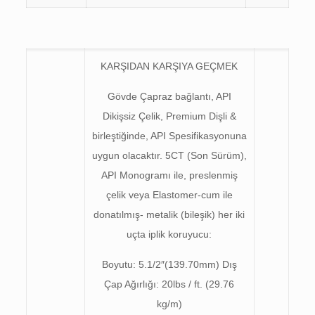
KARŞIDAN KARŞIYA GEÇMEK
Gövde Çapraz bağlantı, API
Dikişsiz Çelik, Premium Dişli &
birleştiğinde, API Spesifikasyonuna
uygun olacaktır. 5CT (Son Sürüm),
API Monogramı ile, preslenmiş
çelik veya Elastomer-cum ile
donatılmış- metalik (bileşik) her iki
uçta iplik koruyucu:
Boyutu: 5.1/2″(139.70mm) Dış
Çap Ağırlığı: 20lbs / ft. (29.76
kg/m)