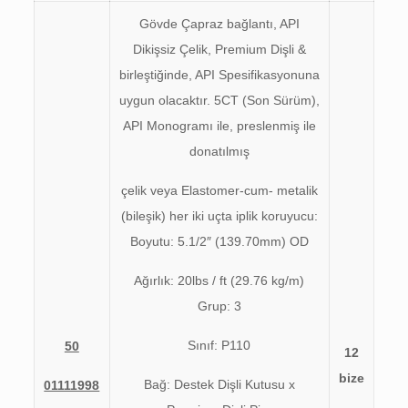
Gövde Çapraz bağlantı, API
Dikişsiz Çelik, Premium Dişli &
birleştiğinde, API Spesifikasyonuna
uygun olacaktır. 5CT (Son Sürüm),
API Monogramı ile, preslenmiş ile
donatılmış
çelik veya Elastomer-cum- metalik
(bileşik) her iki uçta iplik koruyucu:
Boyutu: 5.1/2″ (139.70mm) OD
Ağırlık: 20lbs / ft (29.76 kg/m)
Grup: 3
Sınıf: P110
50
12
bize
Bağ: Destek Dişli Kutusu x
01111998