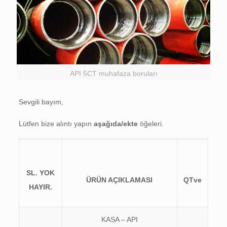
API 5CT muhafaza boruları
Sevgili bayım,
Lütfen bize alıntı yapın
aşağıda/ekte
öğeleri.
SL. YOK
ÜRÜN AÇIKLAMASI
Q
T
ve
HAYIR.
KASA – API