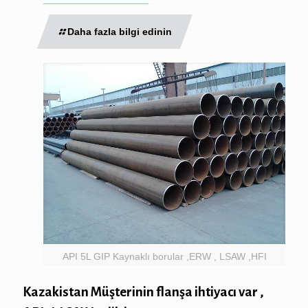
Daha fazla bilgi edinin
API 5L GIP Kaynaklı borular ,ERW , LSAW ,HFI
Kazakistan Müşterinin flanşa ihtiyacı var ,