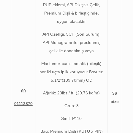
PUP eklemi, API Dikişsiz Çelik,
Premium Dişli & birleştiğinde,
uygun olacaktır
API Özelliği. 5CT (Son Sürüm),
API Monogramı ile, preslenmiş
çelik ile donatılmış veya
Elastomer-cum- metalik (bileşik)
her iki uçta iplik koruyucu: Boyutu:
5.1/2″(139.70mm) OD
60
Ağırlık: 20lbs / ft. (29.76 kg/m)
36
bize
01112870
Grup: 3
Sınıf: P110
Bağ: Premium Dişli (KUTU x PIN)