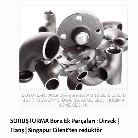
BOYUTLAR : ANSI B'ye göre 16.9/ B 16.28/ B 16.5/ B
16.47, MSS-SP-43, DAN, BS, ASME SEC. II KISIM A
ASME SEC. IX.
SORUŞTURMA Boru Ek Parçaları : Dirsek |
Flanş | Singapur Cilent'ten redüktör