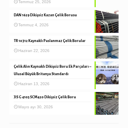
Temmuz 25, 2026
DAN 1629 Dikişsiz Kazan Çelik Borusu
Temmuz 4, 2026
TR 10312 Kaynaklı Paslanmaz Çelik Borular
Haziran 22, 2026
Çelik Alın Kaynaklı Dikişsiz Boru Ek Parçaları –
Ulusal Büyük Britanya Standardı
Haziran 13, 2026
JIS G 4105 SCM420 Dikişsiz Çelik Boru
Mayıs ayı 30, 2026