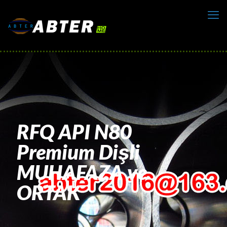
RFQ API N80
Premium Dişli
MUHAFAZA ve
ORTAK