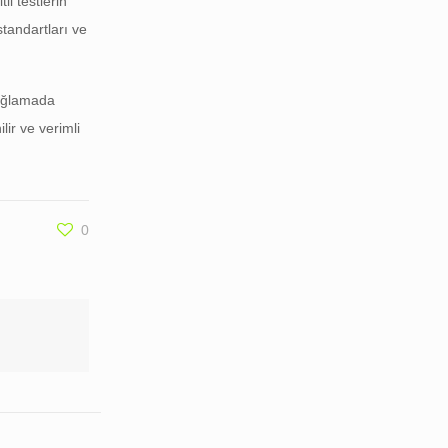
li testlerin
standartları ve
sağlamada
ir ve verimli
0