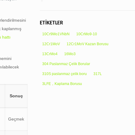
lendirilmesini
ETİKETLER
ak kaplanmış
10Cr9Mo1VNbN
10CrMo9-10
 hattı
12Cr1MoV
12Cr1MoV Kazan Borusu
13CrMo4
16Mo3
önemini
304 Paslanmaz Çelik Borular
ılabilecek
310S paslanmaz çelik boru
317L
3LFE，Kaplama Borusu
Sonuç
Geçmek