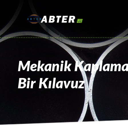
Mekanik Kaplamal
Bir Kılavuz