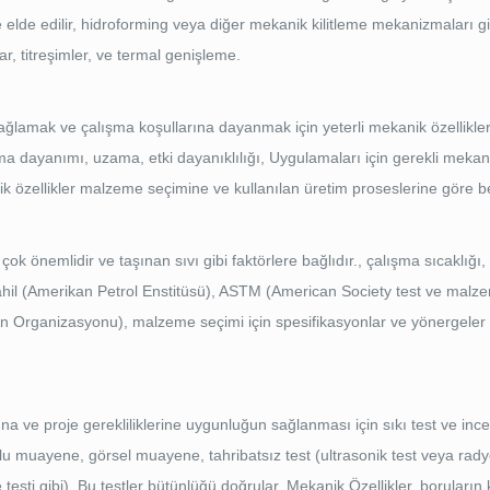
e elde edilir, hidroforming veya diğer mekanik kilitleme mekanizmaları gi
ar, titreşimler, ve termal genişleme.
ağlamak ve çalışma koşullarına dayanmak için yeterli mekanik özellikle
ma dayanımı, uzama, etki dayanıklılığı, Uygulamaları için gerekli mekani
anik özellikler malzeme seçimine ve kullanılan üretim proseslerine göre bel
 önemlidir ve taşınan sıvı gibi faktörlere bağlıdır., çalışma sıcaklığı,
I dahil (Amerikan Petrol Enstitüsü), ASTM (American Society test ve mal
yon Organizasyonu), malzeme seçimi için spesifikasyonlar ve yönergele
na ve proje gerekliliklerine uygunluğun sağlanması için sıkı test ve in
yutlu muayene, görsel muayene, tahribatsız test (ultrasonik test veya rady
 testi gibi). Bu testler bütünlüğü doğrular, Mekanik Özellikler, boruları