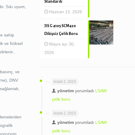
Standardı
bi. Sıkı uyum,
Haziran 13, 2026
JIS G 4105 SCM420
Dikişsiz Çelik Boru
re sahip
k ve fiziksel
Mayıs ayı 30,
irlenir..
2026
 basınç, ve
zeme), DNV
Aralık 2, 2023
r sağlamak,
yönetim
yorumladı
LSAW
çelik boru
Aralık 2, 2023
celemelerden
yönetim
yorumladı
LSAW
ografik
çelik boru
n korozyon