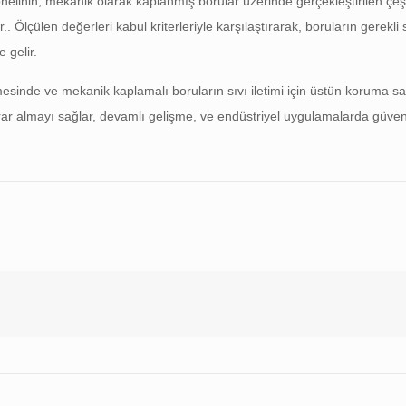
nelinin, mekanik olarak kaplanmış borular üzerinde gerçekleştirilen çeşit
Ölçülen değerleri kabul kriterleriyle karşılaştırarak, boruların gerekli 
 gelir.
lenmesinde ve mekanik kaplamalı boruların sıvı iletimi için üstün koruma 
rar almayı sağlar, devamlı gelişme, ve endüstriyel uygulamalarda güvenil