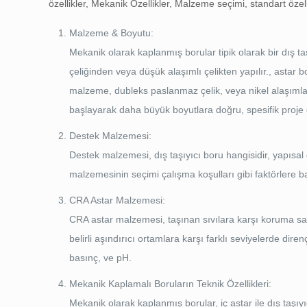
özellikler, Mekanik Özellikler, Malzeme seçimi, standart özell
Malzeme & Boyutu:
Mekanik olarak kaplanmış borular tipik olarak bir dış ta
çeliğinden veya düşük alaşımlı çelikten yapılır., asta
malzeme, dubleks paslanmaz çelik, veya nikel alaşımlar
başlayarak daha büyük boyutlara doğru, spesifik proje 
Destek Malzemesi:
Destek malzemesi, dış taşıyıcı boru hangisidir, yapıs
malzemesinin seçimi çalışma koşulları gibi faktörlere bağ
CRA Astar Malzemesi:
CRA astar malzemesi, taşınan sıvılara karşı koruma sağ
belirli aşındırıcı ortamlara karşı farklı seviyelerde diren
basınç, ve pH.
Mekanik Kaplamalı Boruların Teknik Özellikleri:
Mekanik olarak kaplanmış borular, iç astar ile dış taşı