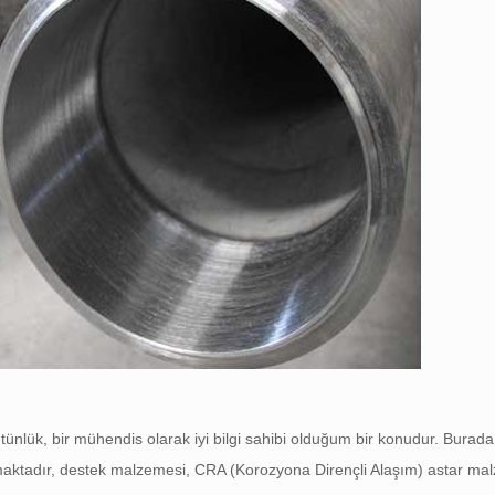
ünlük, bir mühendis olarak iyi bilgi sahibi olduğum bir konudur. Bura
unmaktadır, destek malzemesi, CRA (Korozyona Dirençli Alaşım) astar mal