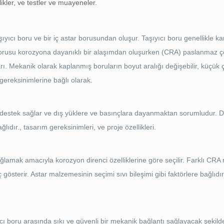
ikler, ve testler ve muayeneler.
şıyıcı boru ve bir iç astar borusundan oluşur. Taşıyıcı boru genellikle k
r borusu korozyona dayanıklı bir alaşımdan oluşurken (CRA) paslanmaz çe
ı. Mekanik olarak kaplanmış boruların boyut aralığı değişebilir, küçük
gereksinimlerine bağlı olarak.
al destek sağlar ve dış yüklere ve basınçlara dayanmaktan sorumludur. 
lıdır., tasarım gereksinimleri, ve proje özellikleri.
lamak amacıyla korozyon direnci özelliklerine göre seçilir. Farklı CRA
ç gösterir. Astar malzemesinin seçimi sıvı bileşimi gibi faktörlere bağlıdır.
yıcı boru arasında sıkı ve güvenli bir mekanik bağlantı sağlayacak şekild