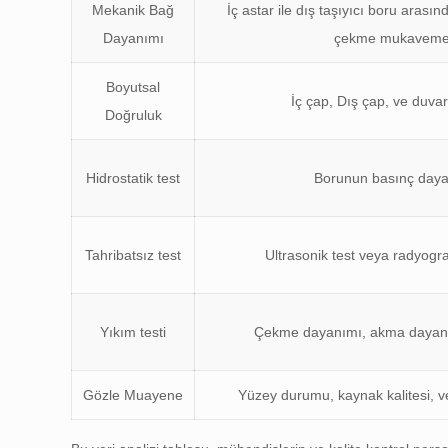
Mekanik Bağ
İç astar ile dış taşıyıcı boru arası
Dayanımı
çekme mukaveme
Boyutsal
İç çap, Dış çap, ve duvar 
Doğruluk
Hidrostatik test
Borunun basınç day
Tahribatsız test
Ultrasonik test veya radyog
Yıkım testi
Çekme dayanımı, akma dayan
Gözle Muayene
Yüzey durumu, kaynak kalitesi, 