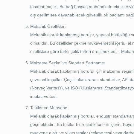
tasarlanmıştır.. Bu bağ hassas mühendislik teknikleriyl
dış gerilimlere dayanabilecek güvenilir bir bağlantı sağl
Mekanik Özellikler:
Mekanik olarak kaplanmış borular, yapısal bütünlüğü s
olmalıdır.. Bu özellikler çekme mukavemetini içerir., ak
özelliklere göre farklı çelik türleri üretilmektedir.. Mek
Malzeme Seçimi ve Standart Şartname:
Mekanik olarak kaplanmış borular için malzeme seçimi çok
çevresel koşullar. Çeşitli uluslararası standartlar, AP
(Norveç Veritas'ı), ve ISO (Uluslararası Standardizas
imalat, ve test.
Testler ve Muayene:
Mekanik olarak kaplanmış borular, endüstri standartları
geçmektedir.. Bu testler hidrostatik testleri içerir., Bo
muayene gibi), ve yıkıcı testler (çekme testi veya darbe