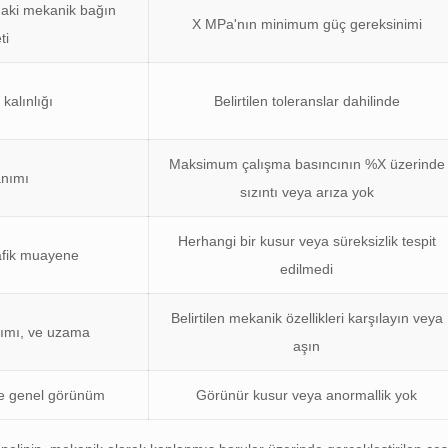
ndaki mekanik bağın
X MPa'nın minimum güç gereksinimi
ti
kalınlığı
Belirtilen toleranslar dahilinde
Maksimum çalışma basıncının %X üzerinde
anımı
sızıntı veya arıza yok
Herhangi bir kusur veya süreksizlik tespit
rafik muayene
edilmedi
Belirtilen mekanik özellikleri karşılayın veya
ımı, ve uzama
aşın
ve genel görünüm
Görünür kusur veya anormallik yok