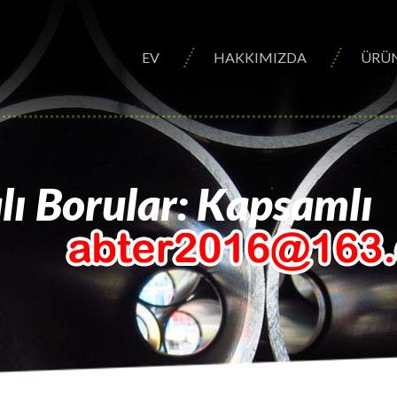
EV
HAKKIMIZDA
ÜRÜ
ı Borular: Kapsamlı