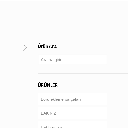
Ürün Ara
ÜRÜNLER
Boru ekleme parçaları
BAKINIZ
Hat boruları
Boru & kasa