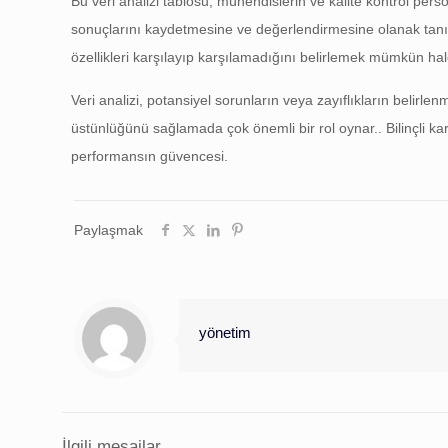
Bu veri analizi tablosu, mühendislerin ve kalite kontrol perso
sonuçlarını kaydetmesine ve değerlendirmesine olanak tanır.. 
özellikleri karşılayıp karşılamadığını belirlemek mümkün hale
Veri analizi, potansiyel sorunların veya zayıflıkların belir
üstünlüğünü sağlamada çok önemli bir rol oynar.. Bilinçli ka
performansın güvencesi.
Paylaşmak
yönetim
İlgili mesajlar