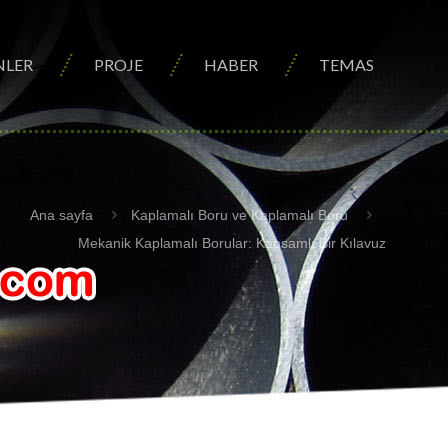
NLER
PROJE
HABER
TEMAS
Ana sayfa
Kaplamalı Boru ve Kaplamalı Boru
Mekanik Kaplamalı Borular: Kapsamlı Bir Kılavuz