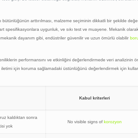
 bütünlüğünün arttırılması, malzeme seçiminin dikkatli bir şekilde değer
tandart spesifikasyonlara uygunluk, ve sıkı test ve muayene. Mekanik olar
 mekanik dayanım gibi, endüstriler güvenilir ve uzun ömürlü olabilir
boru
eniliklerin performansını ve etkinliğini değerlendirmede veri analizinin 
 iletimi için koruma sağlamadaki üstünlüğünü değerlendirmek için kullan
Kabul kriterleri
ruz kaldıktan sonra
No visible signs of
korozyon
isi yok