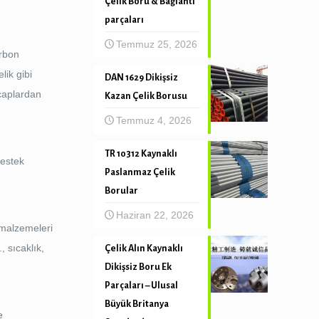
Çelik Boru & Bağlantı
parçaları
Temmuz 25, 2026
arbon
lik gibi
DAN 1629 Dikişsiz
 çaplardan
Kazan Çelik Borusu
Temmuz 4, 2026
TR 10312 Kaynaklı
Destek
Paslanmaz Çelik
Borular
Haziran 22, 2026
 malzemeleri
, sıcaklık,
Çelik Alın Kaynaklı
Dikişsiz Boru Ek
Parçaları – Ulusal
Büyük Britanya
e