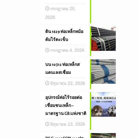
กรกฎาคม 25,
2026
ดิน 1629 ท่อเหล็กหม้อ
ต้มไร้ตะเข็บ
กรกฎาคม 4, 2026
บน 10312 ท่อเหล็กส
แตนเลสเชื่อม
มิถุนายน 22, 2026
อุปกรณ์ท่อไร้รอยต่อ
เชื่อมชนเหล็ก –
มาตรฐาน GB แห่งชาติ
มิถุนายน 13, 2026