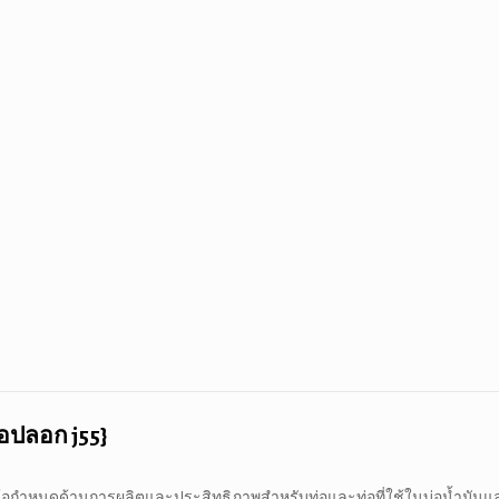
ปลอก j55}
ข้อกำหนดด้านการผลิตและประสิทธิภาพสำหรับท่อและท่อที่ใช้ในบ่อน้ำมันแ