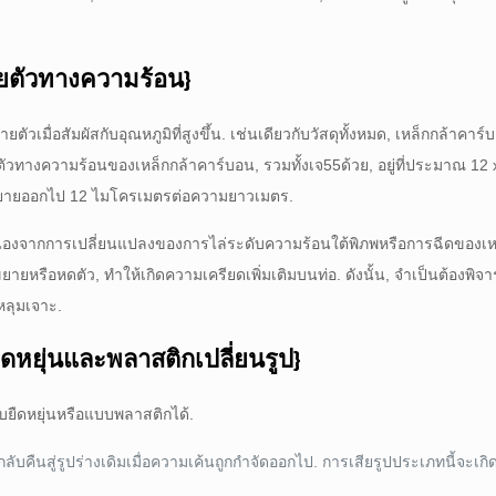
ยตัวทางความร้อน}
เมื่อสัมผัสกับอุณหภูมิที่สูงขึ้น. เช่นเดียวกับวัสดุทั้งหมด, เหล็กกล้าคา
ยตัวทางความร้อนของเหล็กกล้าคาร์บอน, รวมทั้งเจ55ด้วย, อยู่ที่ประมาณ 12 
็จะขยายออกไป 12 ไมโครเมตรต่อความยาวเมตร.
เนื่องจากการเปลี่ยนแปลงของการไล่ระดับความร้อนใต้พิภพหรือการฉีดของเ
ยายหรือหดตัว, ทำให้เกิดความเครียดเพิ่มเติมบนท่อ. ดังนั้น, จำเป็นต้องพิ
ลุมเจาะ.
ยืดหยุ่นและพลาสติกเปลี่ยนรูป}
บยืดหยุ่นหรือแบบพลาสติกได้.
กลับคืนสู่รูปร่างเดิมเมื่อความเค้นถูกกำจัดออกไป. การเสียรูปประเภทนี้จะเกิ