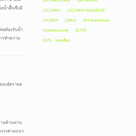
10Cr9Mo1VNbN
10CrMo9-10
้ำตื้นซึ่งมี
12Cr1MoV
12Cr1MoV ท่อหม้อไอน้ํา
13CrMo4
16Mo3
304 ท่อสแตนเลส
่อต้องรับน้ำ
310ท่อสแตนเลส
317NS
 การทำความ
3LPE，ท่อเคลือบ
งของอัตราผล
ความต้านทาน
ทานแรงตามแนว