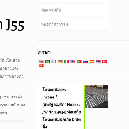
ท่อความดัน
เจาะท่อน้ำหนักหนัก & เจาะคอ
บริการพิเศษและการเคลือบ & ท่อ
กลม, สแควร์ & ท่อสี่เหลี่ยม
เรียงราย
 J55
หลอดวิศวกรรม
ท่อชุบสังกะสี
หม้อไอน้ำ, แลกเปลี่ยนความร้อน,
คอนเดนเซอร์ & หลอดเครื่อง
เสาเข็มท่อ & เจาะ
วิศวกรรมบริการทั่วไป
ทำความร้อนสุด
ภาษา
วิศวกรรมและความแม่นยำหลอด
บริการที่อุณหภูมิต่ำสูง
มันเป็นส่วน
ปานกลางและ
ัติการขยายตัว,
โลหะผสม 625
 เช่น การพัง
Inconel®
การขยายตัวของ
(สหรัฐอเมริกา N06625
/ W.Nr. 2.4856) ท่อเหล็ก
ิภาพ.
โลหะผสมนิกเกิล & ฟิต
ติ้ง