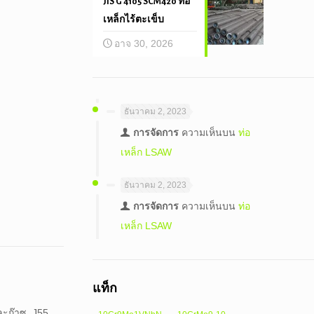
JIS G 4105 SCM420 ท่อ
เหล็กไร้ตะเข็บ
อาจ 30, 2026
ธันวาคม 2, 2023
การจัดการ
ความเห็นบน
ท่อ
เหล็ก LSAW
ธันวาคม 2, 2023
การจัดการ
ความเห็นบน
ท่อ
เหล็ก LSAW
แท็ก
ละก๊าซ. J55