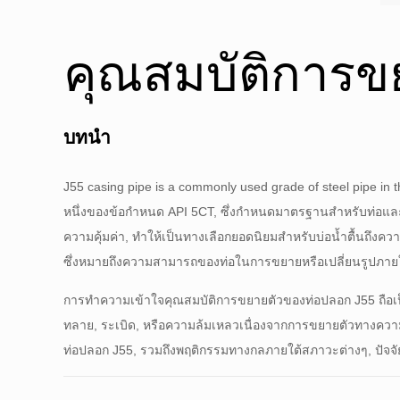
คุณสมบัติการข
บทนำ
J55 casing pipe is a commonly used grade of steel pipe in t
หนึ่งของข้อกำหนด API 5CT, ซึ่งกำหนดมาตรฐานสำหรับท่อและท
ความคุ้มค่า, ทำให้เป็นทางเลือกยอดนิยมสำหรับบ่อน้ำตื้นถึงค
ซึ่งหมายถึงความสามารถของท่อในการขยายหรือเปลี่ยนรูปภายใ
การทำความเข้าใจคุณสมบัติการขยายตัวของท่อปลอก J55 ถือเป
ทลาย, ระเบิด, หรือความล้มเหลวเนื่องจากการขยายตัวทางคว
ท่อปลอก J55, รวมถึงพฤติกรรมทางกลภายใต้สภาวะต่างๆ, ปัจจัย