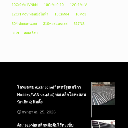
10Cr9Mo1VNbN
10CrMo9-10
12Cr1MoV
12Cr1MoV ท่อหม้อไอน้ํา
13CrMo4
16Mo3
304 ท่อสแตนเลส
310ท่อสแตนเลส
317NS
3LPE，ท่อเคลือบ
โลหะผสม 625 Inconel® (สหรัฐอเมริกา
N06625 / W.Nr. 2.4856) ท่อเหล็กโลหะผสม
นิกเกิล & ฟิตติ้ง
กรกฎาคม 25, 2026
ดิน 1629 ท่อเหล็กหม้อต้มไร้ตะเข็บ