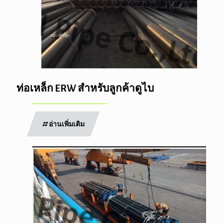
ท่อเหล็ก ERW สำหรับลูกค้าดูไบ
อ่านเพิ่มเติม