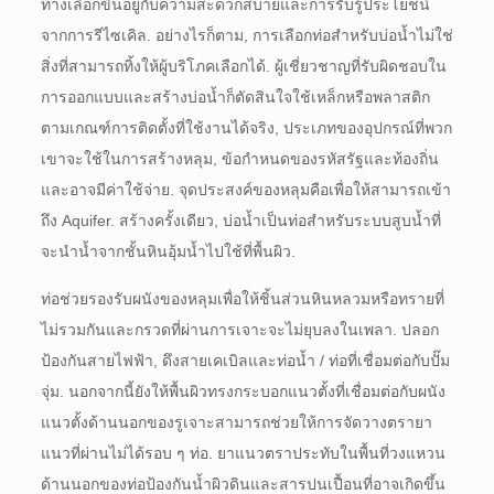
ทางเลือกขึ้นอยู่กับความสะดวกสบายและการรับรู้ประโยชน์
จากการรีไซเคิล. อย่างไรก็ตาม, การเลือกท่อสำหรับบ่อน้ำไม่ใช่
สิ่งที่สามารถทิ้งให้ผู้บริโภคเลือกได้. ผู้เชี่ยวชาญที่รับผิดชอบใน
การออกแบบและสร้างบ่อน้ำก็ตัดสินใจใช้เหล็กหรือพลาสติก
ตามเกณฑ์การติดตั้งที่ใช้งานได้จริง, ประเภทของอุปกรณ์ที่พวก
เขาจะใช้ในการสร้างหลุม, ข้อกำหนดของรหัสรัฐและท้องถิ่น
และอาจมีค่าใช้จ่าย. จุดประสงค์ของหลุมคือเพื่อให้สามารถเข้า
ถึง Aquifer. สร้างครั้งเดียว, บ่อน้ำเป็นท่อสำหรับระบบสูบน้ำที่
จะนำน้ำจากชั้นหินอุ้มน้ำไปใช้ที่พื้นผิว.
ท่อช่วยรองรับผนังของหลุมเพื่อให้ชิ้นส่วนหินหลวมหรือทรายที่
ไม่รวมกันและกรวดที่ผ่านการเจาะจะไม่ยุบลงในเพลา. ปลอก
ป้องกันสายไฟฟ้า, ดึงสายเคเบิลและท่อน้ำ / ท่อที่เชื่อมต่อกับปั๊ม
จุ่ม. นอกจากนี้ยังให้พื้นผิวทรงกระบอกแนวตั้งที่เชื่อมต่อกับผนัง
แนวตั้งด้านนอกของรูเจาะสามารถช่วยให้การจัดวางตรายา
แนวที่ผ่านไม่ได้รอบ ๆ ท่อ. ยาแนวตราประทับในพื้นที่วงแหวน
ด้านนอกของท่อป้องกันน้ำผิวดินและสารปนเปื้อนที่อาจเกิดขึ้น