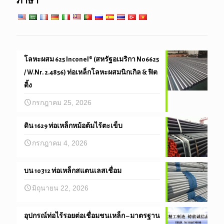
ภาษา
วิศวกรรมและความแม่นยำหลอด
โลหะผสม 625 Inconel® (สหรัฐอเมริกา N06625
/ W.Nr. 2.4856) ท่อเหล็กโลหะผสมนิกเกิล & ฟิต
ติ้ง
กรกฎาคม 25, 2026
ดิน 1629 ท่อเหล็กหม้อต้มไร้ตะเข็บ
กรกฎาคม 4, 2026
บน 10312 ท่อเหล็กสแตนเลสเชื่อม
มิถุนายน 22, 2026
อุปกรณ์ท่อไร้รอยต่อเชื่อมชนเหล็ก – มาตรฐาน