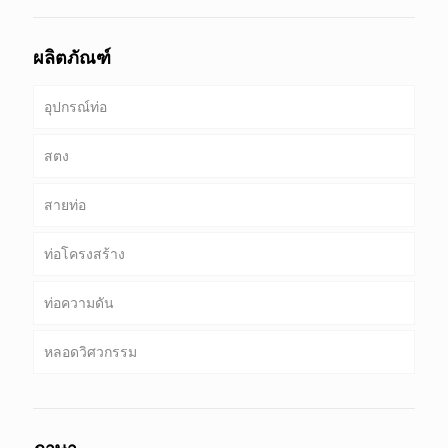
ผลิตภัณฑ์
อุปกรณ์ท่อ
สตง
สายท่อ
ท่อ & เคส
ท่อโครงสร้าง
เจาะท่อ
ท่อที่พบบ่อย
ท่อความดัน
เจาะท่อน้ำหนักหนัก & เจาะคอ
บริการพิเศษและการเคลือบ & ท่อเรียงราย
กลม, สแควร์ & ท่อสี่เหลี่ยม
หลอดวิศวกรรม
ท่อชุบสังกะสี
หม้อไอน้ำ, แลกเปลี่ยนความร้อน, คอนเดนเซอร์ & หลอด
เครื่องทำความร้อนสุด
เสาเข็มท่อ & เจาะ
วิศวกรรมบริการทั่วไป
บริการที่อุณหภูมิต่ำสูง