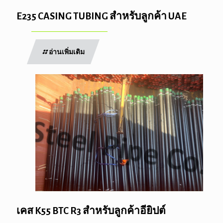
E235 CASING TUBING สำหรับลูกค้า UAE
อ่านเพิ่มเติม
เคส K55 BTC R3 สำหรับลูกค้าอียิปต์