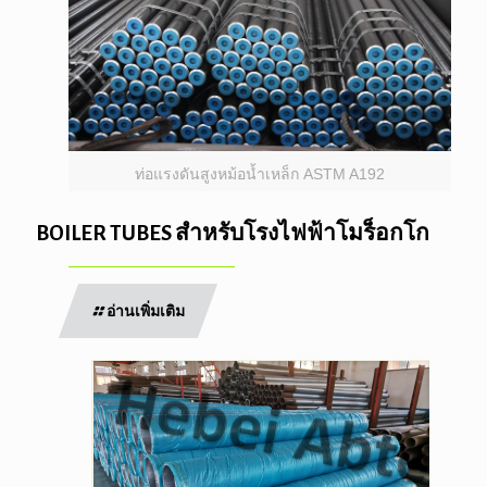
ท่อแรงดันสูงหม้อน้ำเหล็ก ASTM A192
BOILER TUBES สำหรับโรงไฟฟ้าโมร็อกโก
อ่านเพิ่มเติม