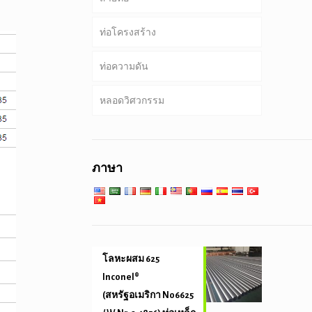
ท่อโครงสร้าง
เจาะท่อ
ท่อที่พบบ่อย
ท่อความดัน
เจาะท่อน้ำหนักหนัก & เจาะคอ
บริการพิเศษและการเคลือบ & ท่อ
กลม, สแควร์ & ท่อสี่เหลี่ยม
เรียงราย
หลอดวิศวกรรม
ท่อชุบสังกะสี
หม้อไอน้ำ, แลกเปลี่ยนความร้อน,
คอนเดนเซอร์ & หลอดเครื่อง
เสาเข็มท่อ & เจาะ
วิศวกรรมบริการทั่วไป
ทำความร้อนสุด
ภาษา
วิศวกรรมและความแม่นยำหลอด
บริการที่อุณหภูมิต่ำสูง
โลหะผสม 625
Inconel®
(สหรัฐอเมริกา N06625