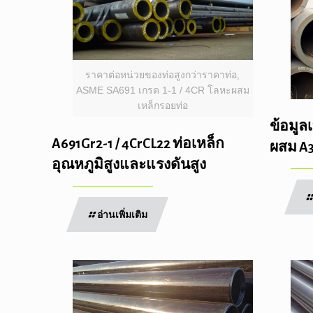
ราคาต่อหน่วยของท่อสูงกว่าราคาท่อ,
ASME SA691 เกรด 1-1 / 4CR โลหะผสม
เหล็กรอยท่อ
ข้อมูลเ
A691Gr2-1 / 4CrCL22 ท่อเหล็ก
ผสม A3
อุณหภูมิสูงและแรงดันสูง
อ่านเพิ่มเติม