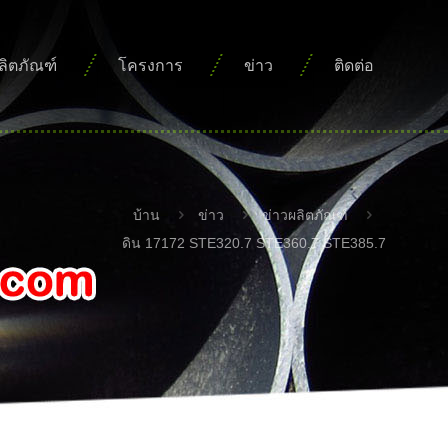
ลิตภัณฑ์
โครงการ
ข่าว
ติดต่อ
บ้าน
ข่าว
ข่าวผลิตภัณฑ์
ดิน 17172 STE320.7 STE360.7 STE385.7