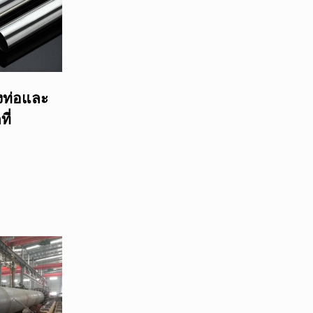
องท่อและ
ี่