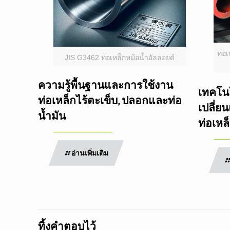
ท่อ
JIS G3462 ท่อเหล็กหม้อน้ำอัลลอยด์
ความรู้พื้นฐานและการใช้งาน
เทคโน
ท่อเหล็กไร้ตะเข็บ, ปลอกและท่อ
เปลี่
น้ำมัน
ท่อเหล
อ่านเพิ่มเติม
ทิ้งคำตอบไว้