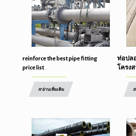
reinforce the best pipe fitting
ท่อปล
price list
โครงสร
อ่านเพิ่มเติม