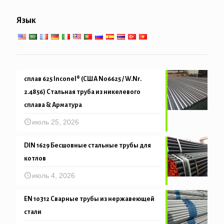
Низко-высокотемпературное обслуживание
Язык
Механическая и точность трубка
сплав 625 Inconel® (США N06625 / W.Nr.
2.4856) Стальная труба из никелевого
сплава & Арматура
июль 25, 2026
DIN 1629 Бесшовные стальные трубы для
котлов
июль 4, 2026
EN 10312 Сварные трубы из нержавеющей
стали