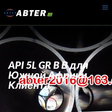
API 5L GR B В для
Южной Африки
Клиента