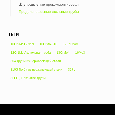
управление
прокомментировал
Продольношовные стальные трубы
ТЕГИ
10Cr9Mo1VNbN
10CrMo9-10
12Cr1MoV
12Cr1MoV котельная труба
13CrMo4
16Mo3
304 Трубы из нержавеющей стали
310S Труба из нержавеющей стали
317L
3LPE，Покрытие трубы