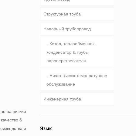
Структурная труба
Бурильная труба
Общий трубопровод
Напорный трубопровод
Тяжелый вес бурильной трубы
Специальное обслуживание и
Круглая, площадь &
& УБТ
покрытие & подкладке трубы
прямоугольная труба
Котел, теплообменник,
конденсатор & трубы
Труба оцинкованная
пароперегревателя
Труба свайные & бурение
Низко-высокотемпературное
обслуживание
Инженерная труба
ено на низкие
Общеинженерное
 качество &
обслуживание
роизводства и
Язык