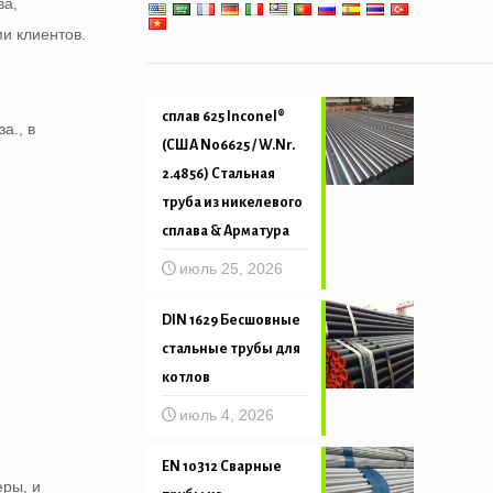
ва,
Механическая и точность
и клиентов.
трубка
сплав 625 Inconel®
а., в
(США N06625 / W.Nr.
2.4856) Стальная
труба из никелевого
сплава & Арматура
.
июль 25, 2026
DIN 1629 Бесшовные
стальные трубы для
котлов
июль 4, 2026
EN 10312 Сварные
еры, и