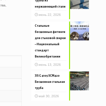
трубы из
тва,
нержавеющей стали
июнь 22, 2026
Стальные
бесшовные фитинги
для стыковой сварки
– Национальный
стандарт
Великобритании
июнь 13, 2026
JIS G 4105 SCM420
Бесшовная стальная
труба
май 30, 2026