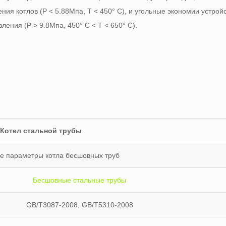
ия котлов (P < 5.88Мпа, T < 450° C), и угольные экономии устройс
ления (P > 9.8Мпа, 450° C < T < 650° C).
Котел стальной трубы
е параметры котла бесшовных труб
Бесшовные стальные трубы
GB/T3087-2008, GB/T5310-2008