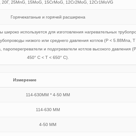
#, 20Г, 25MnG, 15MoG, 15CrMoG, 12Cr2MoG, 12Cr1MoVG
Горячекатаные и горячей расширена
ы широко используется для изготовления нагревательных трубопр
бопроводы низкого или среднего давления котлов (P < 5.88Мпа, T 
, пароперегреватели и подогреватели котлов высокого давления (P
450° C < T < 650° C).
Измерение
114-630ММ * 4-50 ММ
114-630 ММ
4-50 ММ