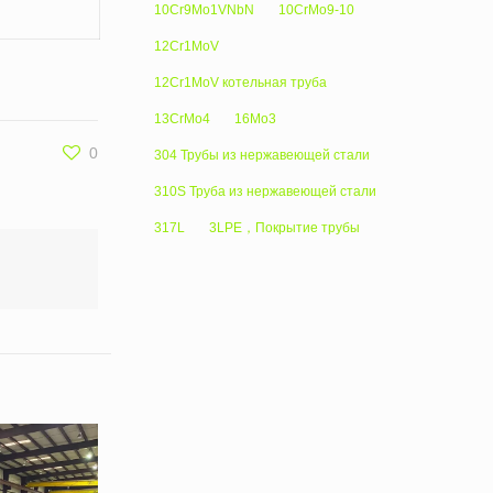
10Cr9Mo1VNbN
10CrMo9-10
12Cr1MoV
12Cr1MoV котельная труба
13CrMo4
16Mo3
0
304 Трубы из нержавеющей стали
310S Труба из нержавеющей стали
317L
3LPE，Покрытие трубы