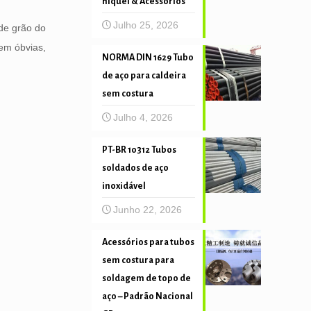
níquel & Acessórios
Julho 25, 2026
de grão do
rem óbvias,
NORMA DIN 1629 Tubo
de aço para caldeira
sem costura
Julho 4, 2026
PT-BR 10312 Tubos
soldados de aço
inoxidável
Junho 22, 2026
Acessórios para tubos
sem costura para
soldagem de topo de
aço – Padrão Nacional