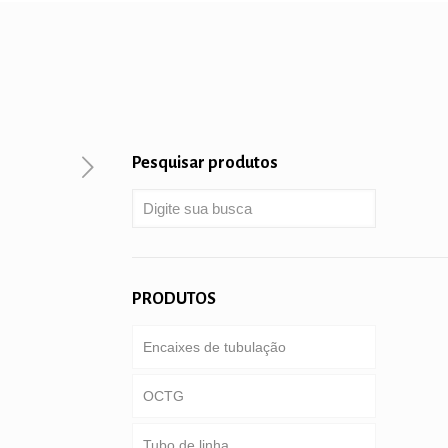
Pesquisar produtos
PRODUTOS
Encaixes de tubulação
OCTG
Tubo de linha
Tubulação & letras maiusculas