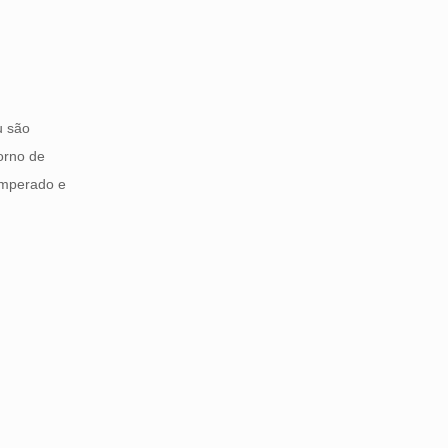
u são
forno de
emperado e