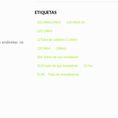
ETIQUETAS
10Cr9Mo1VNbN
10CrMo9-10
12Cr1MoV
12Tubo de caldeira Cr1MoV
endireitar, os
13CrMo4
16Mo3
304 Tubos de aço inoxidável
310S tubo de aço inoxidável
317eu
3LPE，Tubo de revestimento