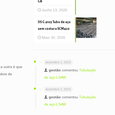
GB
Junho 13, 2026
JIS G 4105 Tubo de aço
sem costura SCM420
Maio 30, 2026
dezembro 2, 2023
 a outra é que
gestão
comentou
Tubulação
tubos de
de aço LSAW
dezembro 2, 2023
gestão
comentou
Tubulação
de aço LSAW