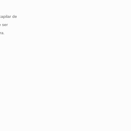
apilar de
e ser
ra.