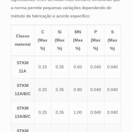
a norma permite pequenas variações dependendo do
método de fabricação e acordo específico:
C
Si
MN
P
S
Classe
(Max
(Max
(Max
(Max
(Max
material
%)
%)
%)
%)
%)
STKM
0.15
0.35
0.60
0.040
0.040
11A
STKM
0.20
0.35
0.80
0.040
0.040
12A/B/C
STKM
0.25
0.35
1.00
0.040
0.040
13A/B/C
STKM