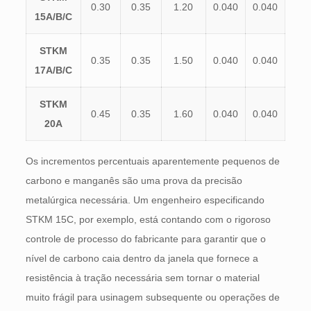
0.30
0.35
1.20
0.040
0.040
15A/B/C
STKM
0.35
0.35
1.50
0.040
0.040
17A/B/C
STKM
0.45
0.35
1.60
0.040
0.040
20A
Os incrementos percentuais aparentemente pequenos de
carbono e manganês são uma prova da precisão
metalúrgica necessária. Um engenheiro especificando
STKM 15C, por exemplo, está contando com o rigoroso
controle de processo do fabricante para garantir que o
nível de carbono caia dentro da janela que fornece a
resistência à tração necessária sem tornar o material
muito frágil para usinagem subsequente ou operações de