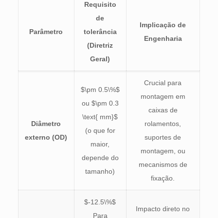
Requisito
de
Implicação de
Parâmetro
tolerância
Engenharia
(Diretriz
Geral)
Crucial para
$\pm 0.5\%$
montagem em
ou
$\pm 0.3
caixas de
\text{ mm}$
Diâmetro
rolamentos,
(o que for
externo (OD)
suportes de
maior,
montagem, ou
depende do
mecanismos de
tamanho)
fixação.
$-12.5\%$
Impacto direto no
Para