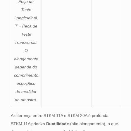
Peça de
Teste
Longitudinal,
T = Peça de
Teste
Transversal.
O
alongamento
depende do
comprimento
específico
do medidor
de amostra.
A diferença entre STKM 11A e STKM 20A é profunda.
STKM 11A prioriza
Ductilidade
(alto alongamento), o que