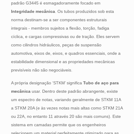
padrão G3445 é esmagadoramente focado em
Integridade mecânica
. Os tubos produzidos sob esta
norma destinam-se a ser componentes estruturais
integrais - membros sujeitos a flexão, torção, fadiga
cíclica, e cargas compressivas ou de tração. Eles servem
como cilindros hidráulicos, peças de suspensão
automotiva, eixos de, eixos, e quadros essenciais, onde a
estabilidade dimensional e as propriedades mecânicas
previsíveis não são negociáveis.
A própria designação ‘STKM’ significa
Tubo de aço para
mecânica
usar. Dentro deste padrão abrangente, existe
um espectro de notas, variando geralmente de STKM 11A
a STKM 20A (e às vezes notas mais altas como STKM 21A
ou 22A, no entanto 11 através 20 são mais comuns). Este
sistema em camadas permite que os engenheiros
selecionem um material perfeitamente otimizado para as