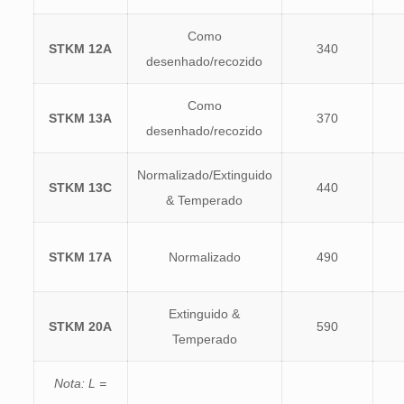
Como
STKM 12A
340
desenhado/recozido
Como
STKM 13A
370
desenhado/recozido
Normalizado/Extinguido
STKM 13C
440
& Temperado
STKM 17A
Normalizado
490
Extinguido &
STKM 20A
590
Temperado
Nota: L =