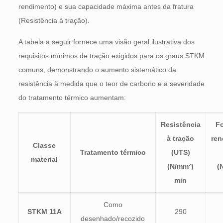
rendimento) e sua capacidade máxima antes da fratura
(Resistência à tração).
A tabela a seguir fornece uma visão geral ilustrativa dos
requisitos mínimos de tração exigidos para os graus STKM
comuns, demonstrando o aumento sistemático da
resistência à medida que o teor de carbono e a severidade
do tratamento térmico aumentam:
Resistência
Fo
à tração
ren
Classe
Tratamento térmico
(UTS)
material
(N/mm²)
(
min
Como
STKM 11A
290
desenhado/recozido