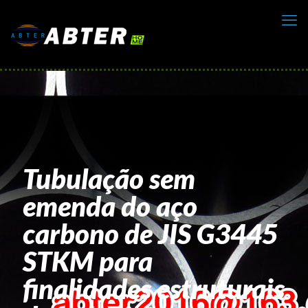
Tubulação sem
emenda do aço
carbono de JIS G3445
STKM para
finalidades estruturais