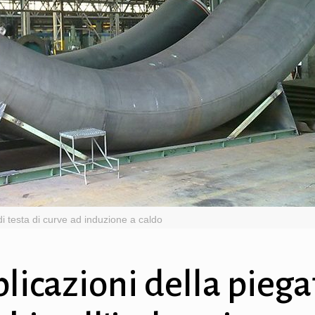
di testa di curve ad induzione a caldo
plicazioni della pieg