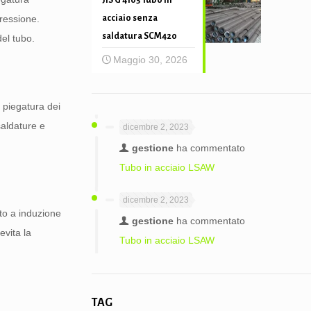
JIS G 4105 Tubo in
pressione.
acciaio senza
saldatura SCM420
del tubo.
Maggio 30, 2026
i piegatura dei
saldature e
dicembre 2, 2023
gestione
ha commentato
Tubo in acciaio LSAW
dicembre 2, 2023
nto a induzione
gestione
ha commentato
evita la
Tubo in acciaio LSAW
TAG