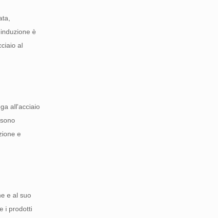
ata,
a induzione è
ciaio al
ga all'acciaio
sono
zione e
ne e al suo
 i prodotti