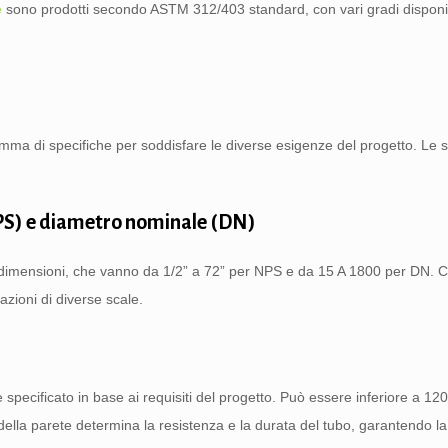
e
sono prodotti secondo ASTM 312/403 standard, con vari gradi disponi
amma di specifiche per soddisfare le diverse esigenze del progetto. Le 
PS) e diametro nominale (DN)
e dimensioni, che vanno da 1/2” a 72” per NPS e da 15 A 1800 per DN. 
bazioni di diverse scale.
 specificato in base ai requisiti del progetto. Può essere inferiore a 1
lla parete determina la resistenza e la durata del tubo, garantendo la