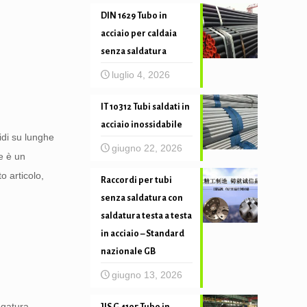
DIN 1629 Tubo in
acciaio per caldaia
senza saldatura
luglio 4, 2026
IT 10312 Tubi saldati in
acciaio inossidabile
uidi su lunghe
giugno 22, 2026
e è un
o articolo,
Raccordi per tubi
senza saldatura con
saldatura testa a testa
in acciaio – Standard
nazionale GB
giugno 13, 2026
egatura