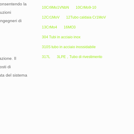
 consentendo la
10Cr9Mo1VNbN
10CrMo9-10
uzioni
12Cr1MoV
12Tubo caldaia Cr1MoV
ingegneri di
13CrMo4
16MO3
304 Tubi in acciaio inox
310S tubo in acciaio inossidabile
317L
3LPE，Tubo di rivestimento
azione. Il
sti di
ata del sistema