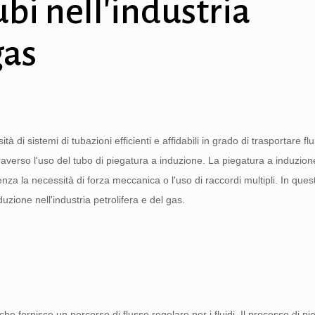
ubi nell'industria
gas
tà di sistemi di tubazioni efficienti e affidabili in grado di trasportare fl
averso l'uso del tubo di piegatura a induzione. La piegatura a induzion
za la necessità di forza meccanica o l'uso di raccordi multipli. In quest
duzione nell'industria petrolifera e del gas.
he fornisce un percorso di flusso regolare per i fluidi. Il processo di pi