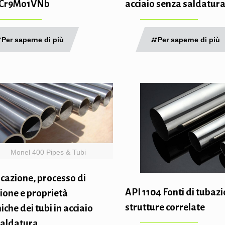
0Cr9Mo1VNb
acciaio senza saldatur
Per saperne di più
Per saperne di più
Monel 400 Pipes & Tubi
icazione, processo di
API 1104 Fonti di tubazi
ione e proprietà
strutture correlate
che dei tubi in acciaio
saldatura