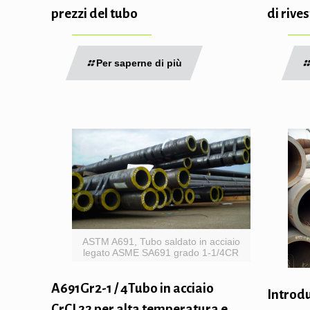
prezzi del tubo
di rive
Per saperne di più
ASTM A691, Tubo saldato in acciaio
legato ASME SA691 grado 1-1/4CR
A691Gr2-1 / 4Tubo in acciaio
Introdu
CrCL22 per alta temperatura e