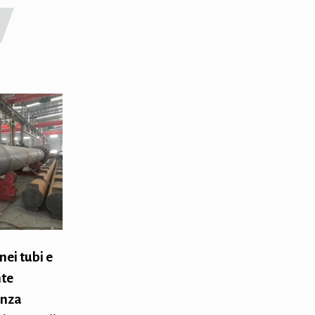
nei tubi e
nte
enza