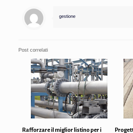
gestione
Post correlati
Rafforzare il miglior listino per i
Progett