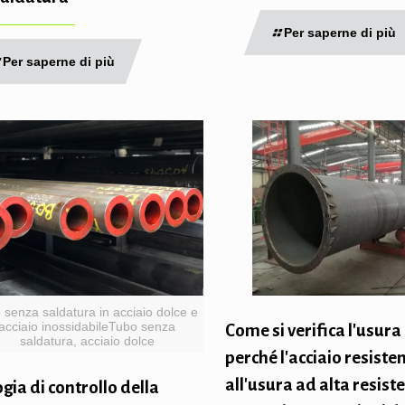
Per saperne di più
Per saperne di più
 senza saldatura in acciaio dolce e
acciaio inossidabileTubo senza
Come si verifica l'usura 
saldatura, acciaio dolce
perché l'acciaio resiste
all'usura ad alta resist
gia di controllo della