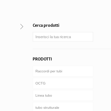
Cerca prodotti
PRODOTTI
Raccordi per tubi
OCTG
Linea tubo
Tubi & involucro
tubo strutturale
Asta di perforazione
conduttura Comune