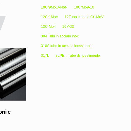
a
10Cr9Mo1VNbN
10CrMo9-10
12Cr1MoV
12Tubo caldaia Cr1MoV
13CrMo4
16MO3
304 Tubi in acciaio inox
310S tubo in acciaio inossidabile
317L
3LPE，Tubo di rivestimento
oni e