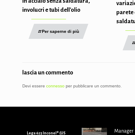
in acciaio senza saldatura,
variazi
involucri e tubi dell'olio
parete 
saldat
Per saperne di più
lascia un commento
Devi essere
connesso
per pubblicare un commento.
Manager
Lega 625 Inconel® (US