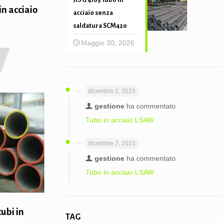
JIS G 4105 Tubo in
in acciaio
acciaio senza
saldatura SCM420
Maggio 30, 2026
dicembre 2, 2023
gestione
ha commentato
Tubo in acciaio LSAW
dicembre 2, 2023
gestione
ha commentato
Tubo in acciaio LSAW
tubi in
TAG