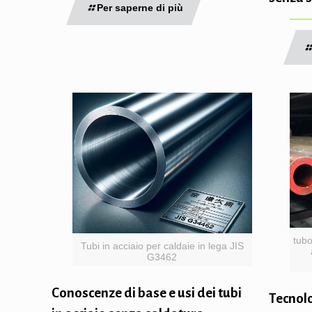
Per saperne di più
tubo
Tubi in acciaio per caldaie in lega JIS
G3462
Conoscenze di base e usi dei tubi
Tecnolo