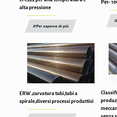
P91- 1
alta pressione
Per saperne di più
Classif
ERW ,curvatura tubi,tubi a
produz
spirale,diversi processi produttivi
meccani
senza 