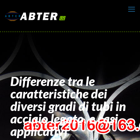
Differenze tra le
caratteristiche dei
diversi gradi di tubi in
acciaio legato, e casi
applicativi