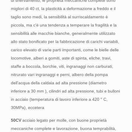
di snervamento, le proprietà meccaniche complete sono
migliori di 40 ct, la plasticità a deformazione a freddo e il
taglio sono medi, la sensibilità al surriscaldamento è
piccola, ma c'è una tendenza a temperare la fragilità e la
sensibilità alle macchie bianche, generalmente utilizzato
allo stato bonificato per la fabbricazione di carichi variabili,
carico elevato di varie parti importanti, come le bielle delle
locomotive, alberi a gomiti, aste di spinta, eliche, travi,
staffe a boccola, borchie, viti, ingranaggi non carburati,
nitrurato vari ingranaggi e perni, albero della pompa
dell'acqua della caldaia ad alta pressione (diametro
inferiore a 30 mm ), cilindri ad alta pressione, tubi e bulloni
in acciaio (temperatura di lavoro inferiore a 420 ° C,
30MPa), eccetera
50CV
acciaio legato per molle, con buone proprietà
meccaniche complete e lavorazione, buona temprabilità,