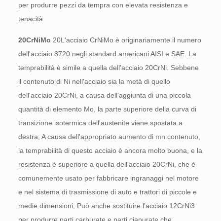
per produrre pezzi da tempra con elevata resistenza e
tenacità
20CrNiMo
20L'acciaio CrNiMo è originariamente il numero
dell'acciaio 8720 negli standard americani AISI e SAE. La
temprabilità è simile a quella dell'acciaio 20CrNi. Sebbene
il contenuto di Ni nell'acciaio sia la metà di quello
dell'acciaio 20CrNi, a causa dell'aggiunta di una piccola
quantità di elemento Mo, la parte superiore della curva di
transizione isotermica dell'austenite viene spostata a
destra; A causa dell'appropriato aumento di mn contenuto,
la temprabilità di questo acciaio è ancora molto buona, e la
resistenza è superiore a quella dell'acciaio 20CrNi, che è
comunemente usato per fabbricare ingranaggi nel motore
e nel sistema di trasmissione di auto e trattori di piccole e
medie dimensioni; Può anche sostituire l'acciaio 12CrNi3
per produrre parti carburate e parti cianurate che