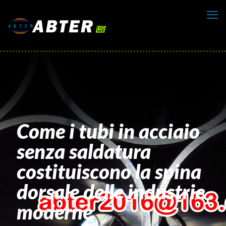
Come i tubi in acciaio
senza saldatura
costituiscono la spina
dorsale delle industrie
moderne