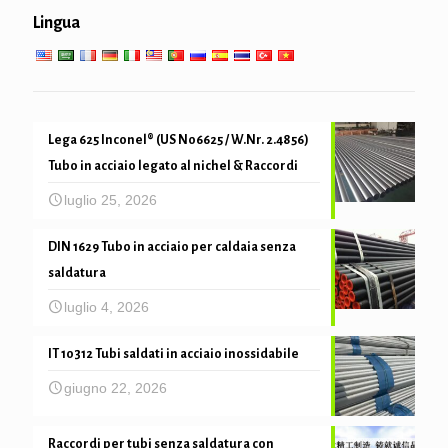
Servizio a bassa temperatura elevata
Lingua
meccanica del tubo e precisione
Lega 625 Inconel® (US N06625 / W.Nr. 2.4856)
Tubo in acciaio legato al nichel & Raccordi
luglio 25, 2026
DIN 1629 Tubo in acciaio per caldaia senza
saldatura
luglio 4, 2026
IT 10312 Tubi saldati in acciaio inossidabile
giugno 22, 2026
Raccordi per tubi senza saldatura con