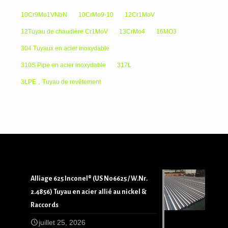
10Cr9Mo1VNbN
10CrMo9-10
12Cr1MoV
12Tuyau de chaudière Cr1MoV
13CrMo4
16MO3
304 Tuyaux en acier inoxydable
310S Pipe en acier inoxydable
317L
3LPE，Tuyau de revêtement
Alliage 625 Inconel® (US N06625 / W.Nr.
2.4856) Tuyau en acier allié au nickel &
Raccords
juillet 25, 2026