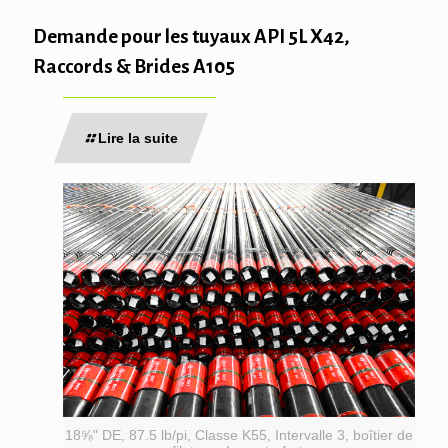
Demande pour les tuyaux API 5L X42,
Raccords & Brides A105
Lire la suite
18⅝" DE, 87.5 lb/pi, Classe K55, Intervalle 3, boîtier de