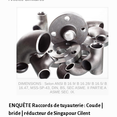
DIMENSIONS : Selon ANSI B 16.9/ B 16.28/ B 16.5/ B
16.47, MSS-SP-43, DIN, BS, SEC ASME. II PARTIE A
ASME SEC. IX.
ENQUÊTE Raccords de tuyauterie : Coude |
bride | réducteur de Singapour Cilent