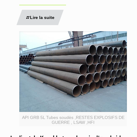
Lire la suite
API GRB 5L Tubes soudès ,RESTES EXPLOSIFS DE
GUERRE , LSAW ,HFI