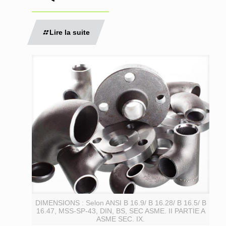
Lire la suite
DIMENSIONS : Selon ANSI B 16.9/ B 16.28/ B 16.5/ B
16.47, MSS-SP-43, DIN, BS, SEC ASME. II PARTIE A
ASME SEC. IX.