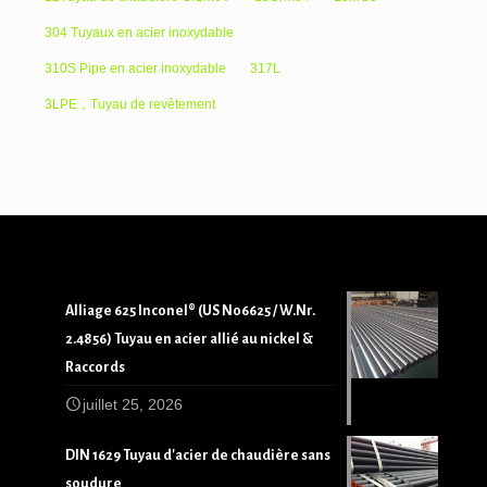
304 Tuyaux en acier inoxydable
310S Pipe en acier inoxydable
317L
3LPE，Tuyau de revêtement
Alliage 625 Inconel® (US N06625 / W.Nr.
2.4856) Tuyau en acier allié au nickel &
Raccords
juillet 25, 2026
DIN 1629 Tuyau d'acier de chaudière sans
soudure