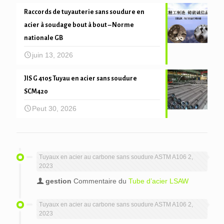
Raccords de tuyauterie sans soudure en
acier à soudage bout à bout – Norme
nationale GB
juin 13, 2026
JIS G 4105 Tuyau en acier sans soudure
SCM420
Peut 30, 2026
Tuyaux en acier au carbone sans soudure ASTM A106 2,
2023
gestion
Commentaire du
Tube d’acier LSAW
Tuyaux en acier au carbone sans soudure ASTM A106 2,
2023