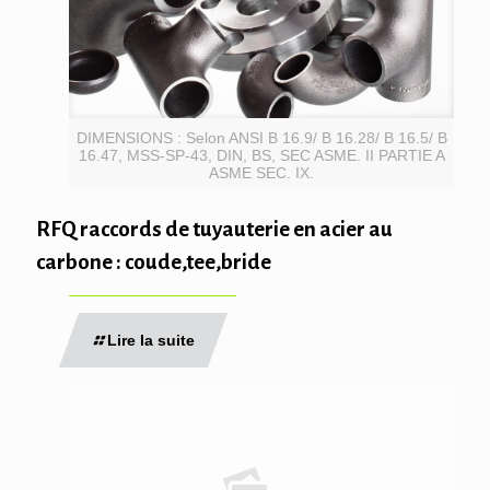
DIMENSIONS : Selon ANSI B 16.9/ B 16.28/ B 16.5/ B
16.47, MSS-SP-43, DIN, BS, SEC ASME. II PARTIE A
ASME SEC. IX.
RFQ raccords de tuyauterie en acier au
carbone : coude,tee,bride
Lire la suite