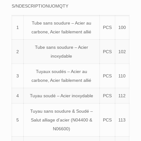
S/NDESCRIPTIONUOMQTY
Tube sans soudure – Acier au
1
PCS
100
carbone, Acier faiblement allié
Tube sans soudure – Acier
2
PCS
102
inoxydable
Tuyaux soudés – Acier au
3
PCS
110
carbone, Acier faiblement allié
4
Tuyau soudé – Acier inoxydable
PCS
112
Tuyau sans soudure & Soudé –
5
Salut alliage d'acier (N04400 &
PCS
113
N06600)