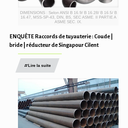
DIMENSIONS : Selon ANSI B 16.9/ B 16.28/ B 16.5/ B
16.47, MSS-SP-43, DIN, BS, SEC ASME. II PARTIE A
ASME SEC. IX.
ENQUÊTE Raccords de tuyauterie : Coude |
bride | réducteur de Singapour Cilent
Lire la suite