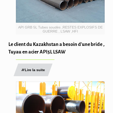
API GRB 5L Tubes soudès ,RESTES EXPLOSIFS DE
GUERRE , LSAW ,HFI
Le client du Kazakhstan a besoin d'une bride ,
Tuyau en acier API5L LSAW
Lire la suite