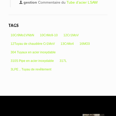
gestion
Commentaire du
Tube d’acier LSAW
TAGS
10Cr9Mo1VNbN
10CrMo9-10
12Cr1MoV
12Tuyau de chaudière Cr1MoV
13CrMo4
16MO3
304 Tuyaux en acier inoxydable
310S Pipe en acier inoxydable
317L
3LPE，Tuyau de revêtement