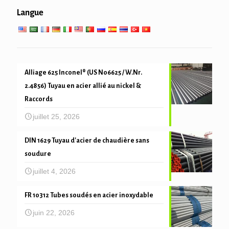
Service à basse température
Langue
mécanique du tube et de précision
Alliage 625 Inconel® (US N06625 / W.Nr.
2.4856) Tuyau en acier allié au nickel &
Raccords
juillet 25, 2026
DIN 1629 Tuyau d'acier de chaudière sans
soudure
juillet 4, 2026
FR 10312 Tubes soudés en acier inoxydable
juin 22, 2026