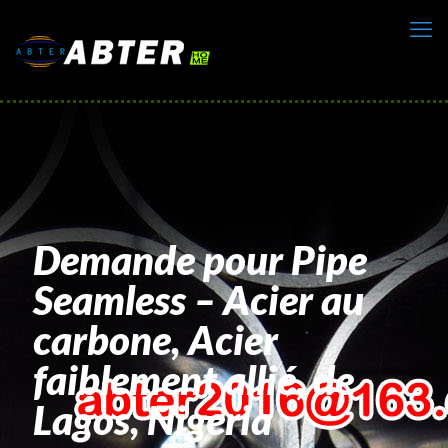
Demande pour Pipe
Seamless – Acier au
carbone, Acier
faiblement allié, de
Lagos, Nigeria