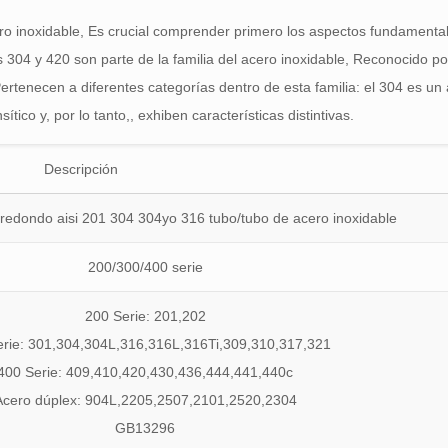
ero inoxidable, Es crucial comprender primero los aspectos fundamenta
304 y 420 son parte de la familia del acero inoxidable, Reconocido po
 Pertenecen a diferentes categorías dentro de esta familia: el 304 es un
tico y, por lo tanto,, exhiben características distintivas.
Descripción
 redondo aisi 201 304 304yo 316 tubo/tubo de acero inoxidable
200/300/400 serie
200 Serie: 201,202
erie: 301,304,304L,316,316L,316Ti,309,310,317,321
400 Serie: 409,410,420,430,436,444,441,440c
Acero dúplex: 904L,2205,2507,2101,2520,2304
GB13296