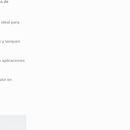
ma de
 ideal para
s y tanques
n aplicaciones
alor en