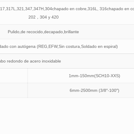
17,317L,321,347,347H,304chapado en cobre,316L, 316chapado en co
202，304 y 420
Pulido,de recocido,decapado,brillante
ldado con autógena (REG,EFW,Sin costura,Soldado en espiral)
ubo redondo de acero inoxidable
1mm-150mm(SCH10-XXS)
6mm-2500mm (3/8″-100″)