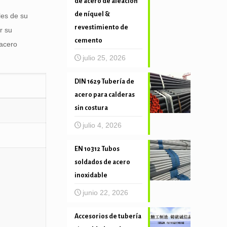
de acero de aleación
de níquel &
les de su
revestimiento de
r su
cemento
 acero
julio 25, 2026
DIN 1629 Tubería de
acero para calderas
sin costura
julio 4, 2026
EN 10312 Tubos
soldados de acero
inoxidable
junio 22, 2026
Accesorios de tubería