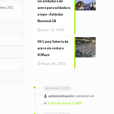
sin soldadura de
bre,201,
acero para soldadura
a tope – Estándar
Nacional GB
junio 13, 2026
JIS G 4105 Tubería de
acero sin costura
SCM420
Mayo 30, 2026
diciembre 2, 2023
administración
comentó en
el
Tubo de acero LSAW