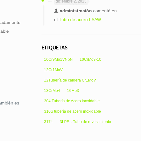
diciembre 2, 2023
administración
comentó en
el
Tubo de acero LSAW
ximadamente
dable
ETIQUETAS
10Cr9Mo1VNbN
10CrMo9-10
12Cr1MoV
12Tubería de caldera Cr1MoV
13CrMo4
16Mo3
304 Tubería de Acero Inoxidable
También es
310S tubería de acero inoxidable
317L
3LPE，Tubo de revestimiento