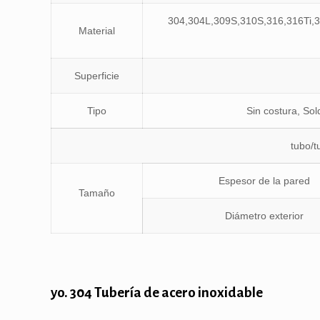
304,304L,309S,310S,316,316Ti,3
Material
Superficie
Tipo
Sin costura, So
tubo/t
Espesor de la pared
Tamaño
Diámetro exterior
yo. 304 Tubería de acero inoxidable