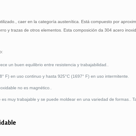
 utilizado., caer en la categoría austenítica. Está compuesto por apro
erro y trazas de otros elementos. Esta composición da 304 acero inoxi
o:
ece un buen equilibrio entre resistencia y trabajabilidad..
8° F) en uso continuo y hasta 925°C (1697° F) en uso intermitente.
noxidable no es magnético..
e es muy trabajable y se puede moldear en una variedad de formas.. 
xidable