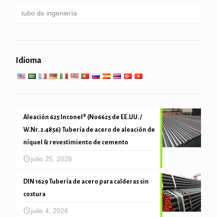
taladro
tubo de ingeniería
Pipa galvanizada
Caldera, intercambiador de calor, condensador &
tubo súper calentador
pilotes de tubería & de perforación
servicios generales de ingeniería
Servicio de baja temperatura alta
Idioma
tubo mecánica y precisión
Aleación 625 Inconel® (N06625 de EE.UU. /
W.Nr. 2.4856) Tubería de acero de aleación de
níquel & revestimiento de cemento
julio 25, 2026
DIN 1629 Tubería de acero para calderas sin
costura
julio 4, 2026