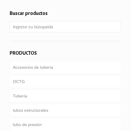
Buscar productos
PRODUCTOS
Accesorios de tubería
OCTG
Tubería
Tubería & carcasa
tubos estructurales
Tubería de perforación
ducto común
tubo de presión
tubería de perforación pesado peso & collar de
Servicio especial y recubiertos & tubería revestida
Ronda, Plaza & tubo rectangular