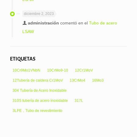
diciembre 2, 2023
administración
comentó en el
Tubo de acero
LSAW
ETIQUETAS
10Cr9Mo1VNbN
10CrMo9-10
12Cr1MoV
12Tubería de caldera Cr1MoV
13CrMo4
16Mo3
304 Tubería de Acero Inoxidable
310S tubería de acero inoxidable
317L
3LPE，Tubo de revestimiento