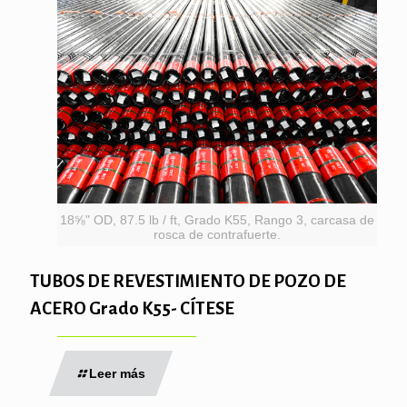
18⅝" OD, 87.5 lb / ft, Grado K55, Rango 3, carcasa de
rosca de contrafuerte.
TUBOS DE REVESTIMIENTO DE POZO DE
ACERO Grado K55- CÍTESE
Leer más