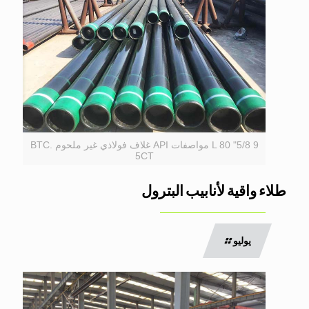
9 5/8" L 80 مواصفات API غلاف فولاذي غير ملحوم BTC.
5CT
طلاء واقية لأنابيب البترول
يوليو