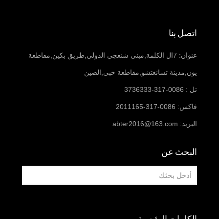
اتصل بنا
عنوان: 7ال الكلمة,مبنى شنغجي الدولي,طريق بكين,مقاطعة
يون,مدينة تسانغتشو,مقاطعة خبي,الصين
تل : 0086-317-3736333
فاكس: 0086-317-2011165
البريد:
abter2016@163.com
البحث عن