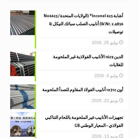
أشابة 625 Inconel® (الولايات المتحدة N06625 /
W.Nr. 2.4856) أنابيب الصلب سبائك النيكل &
توصيلات
يوليو 25, 2026
الدين 1629 الأنابيب الفولاذية غير الملحومة
للغلايات
يوليو 4, 2026
أون 10312 أنابيب الفولاذ المقاوم للصدأ الملحومة
يونيو 22, 2026
تجهيزات الأنابيب غير الملحومة باللحام التناكبي
الفولاذي – المعيار الوطني GB
يونيو 13, 2026