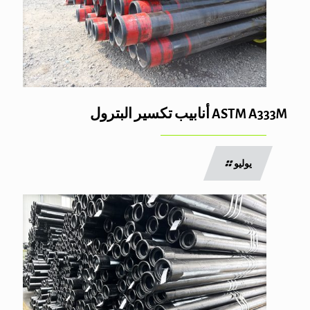
ASTM A333M أنابيب تكسير البترول
يوليو