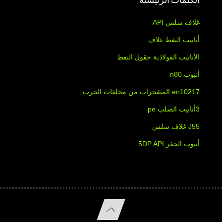
الكلمات الرئيسية
غلاف سلس API
أنابيب النفط غلاف
الأنابيب الفولاذية حقول النفط
أنبوب n80
en10217 المتفجرات من مخلفات الحرب
3أنابيب الصلب pe
J55 غلاف سلس
أنبوب الحفر 5DP API