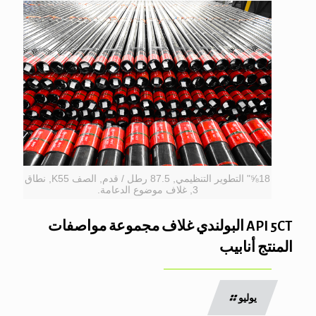
18⅝" التطوير التنظيمي, 87.5 رطل / قدم, الصف K55, نطاق
3, غلاف موضوع الدعامة.
API 5CT البولندي غلاف مجموعة مواصفات
المنتج أنابيب
يوليو