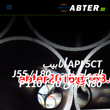
API 5CT أنابيب
المواصفات , J55 / L80
/ N80 / ق 90 / P110