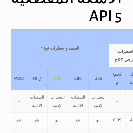
5 API
الصف واضطراب نوع *
ضطراب
جي T&ج
ل
كجم/
J55
L80
N80
ق 90
P110
م
م
السندات
السندات
السندات
السندات
–
–
الإذنية
الإذنية
الإذنية
الإذنية
4
6.99
بنو
بنو
بنو
بنو
بنو