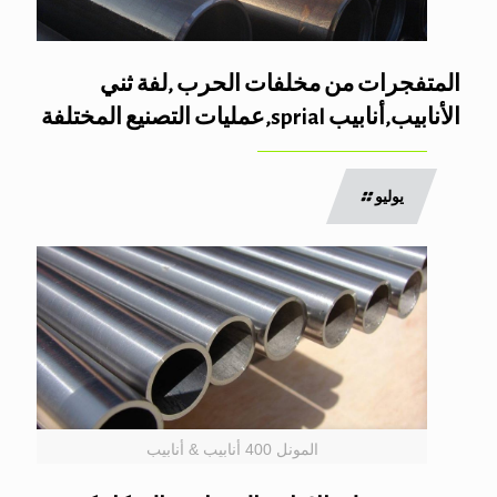
المتفجرات من مخلفات الحرب ,لفة ثني
الأنابيب,أنابيب sprial,عمليات التصنيع المختلفة
يوليو
المونل 400 أنابيب & أنابيب