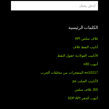
الكلمات الرئيسية
غلاف سلس API
أنابيب النفط غلاف
الأنابيب الفولاذية حقول النفط
أنبوب n80
en10217 المتفجرات من مخلفات الحرب
3أنابيب الصلب pe
J55 غلاف سلس
أنبوب الحفر 5DP API