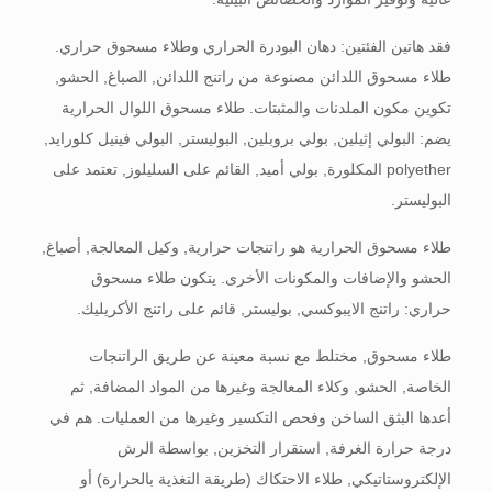
فقد هاتين الفئتين: دهان البودرة الحراري وطلاء مسحوق حراري.
طلاء مسحوق اللدائن مصنوعة من راتنج اللدائن, الصباغ, الحشو,
تكوين مكون الملدنات والمثبتات. طلاء مسحوق اللوال الحرارية
يضم: البولي إثيلين, بولي بروبلين, البوليستر, البولي فينيل كلورايد,
polyether المكلورة, بولي أميد, القائم على السليلوز, تعتمد على
البوليستر.
طلاء مسحوق الحرارية هو راتنجات حرارية, وكيل المعالجة, أصباغ,
الحشو والإضافات والمكونات الأخرى. يتكون طلاء مسحوق
حراري: راتنج الايبوكسي, بوليستر, قائم على راتنج الأكريليك.
طلاء مسحوق, مختلط مع نسبة معينة عن طريق الراتنجات
الخاصة, الحشو, وكلاء المعالجة وغيرها من المواد المضافة, ثم
أعدها البثق الساخن وفحص التكسير وغيرها من العمليات. هم في
درجة حرارة الغرفة, استقرار التخزين, بواسطة الرش
الإلكتروستاتيكي, طلاء الاحتكاك (طريقة التغذية بالحرارة) أو