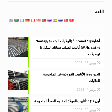
اللغة
أنبوب الميكانيكية والدقة
أشابة 625 Inconel® (الولايات المتحدة N06625 /
W.Nr. 2.4856) أنابيب الصلب سبائك النيكل &
توصيلات
يوليو 25, 2026
الدين 1629 الأنابيب الفولاذية غير الملحومة
للغلايات
يوليو 4, 2026
أون 10312 أنابيب الفولاذ المقاوم للصدأ الملحومة
يونيو 22, 2026