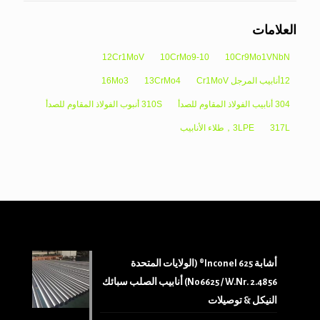
العلامات
12Cr1MoV
10CrMo9-10
10Cr9Mo1VNbN
12أنابيب المرجل Cr1MoV
13CrMo4
16Mo3
304 أنابيب الفولاذ المقاوم للصدأ
310S أنبوب الفولاذ المقاوم للصدأ
317L
3LPE，طلاء الأنابيب
أشابة 625 Inconel® (الولايات المتحدة
N06625 / W.Nr. 2.4856) أنابيب الصلب سبائك
النيكل & توصيلات