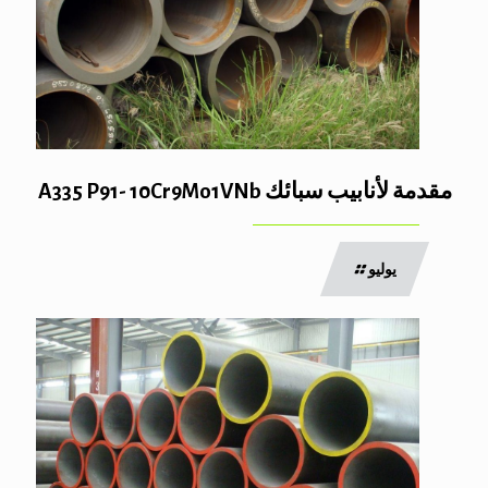
مقدمة لأنابيب سبائك A335 P91- 10Cr9Mo1VNb
يوليو