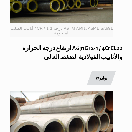
ASTM A691, ASME SA691 درجة 1-1 / 4CR أنابيب الصلب
الملحومة
A691Gr2-1 / 4CrCL22 ارتفاع درجة الحرارة
والأنابيب الفولاذية الضغط العالي
يوليو