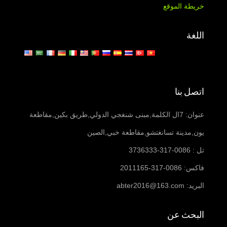
خريطة الموقع
اللغة
اتصل بنا
عنوان: 7ال الكلمة,مبنى شنغجي الدولي,طريق بكين,مقاطعة
يون,مدينة تسانغتشو,مقاطعة خبي,الصين
تل : 0086-317-3736333
فاكس: 0086-317-2011165
البريد:
abter2016@163.com
البحث عن