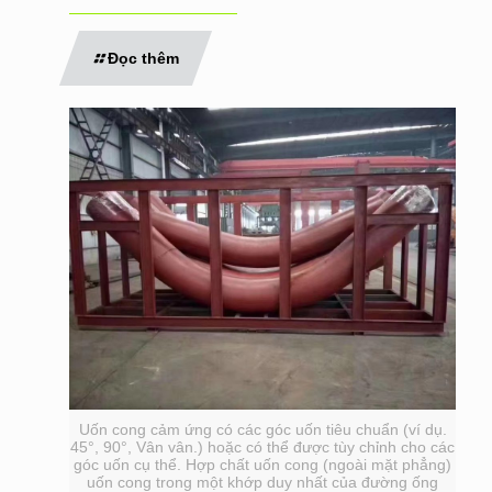
Đọc thêm
Uốn cong cảm ứng có các góc uốn tiêu chuẩn (ví dụ.
45°, 90°, Vân vân.) hoặc có thể được tùy chỉnh cho các
góc uốn cụ thể. Hợp chất uốn cong (ngoài mặt phẳng)
uốn cong trong một khớp duy nhất của đường ống