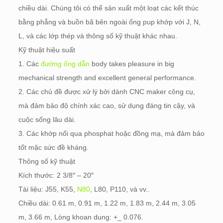
chiều dài. Chúng tôi có thể sản xuất một loạt các kết thúc
bằng phẳng và buồn bã bên ngoài ống pup khớp với J, N,
L, và các lớp thép và thông số kỹ thuật khác nhau.
Kỹ thuật hiệu suất
1. Các
đường ống dẫn
body takes pleasure in big
mechanical strength and excellent general performance
.
2. Các chủ đề được xử lý bởi dành CNC maker công cụ,
mà đảm bảo độ chính xác cao, sử dụng đáng tin cậy, và
cuộc sống lâu dài.
3. Các khớp nối qua phosphat hoặc đồng mạ, mà đảm bảo
tốt mặc sức đề kháng.
Thông số kỹ thuật
Kích thước: 2 3/8″ – 20″
Tài liệu: J55, K55,
N80
, L80, P110, và vv..
Chiều dài: 0.61 m, 0.91 m, 1.22 m, 1.83 m, 2.44 m, 3.05
m, 3.66 m, Lòng khoan dung: +_ 0.076.