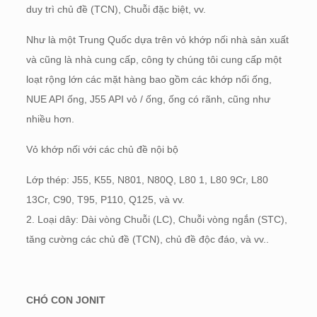
duy trì chủ đề (TCN), Chuỗi đặc biệt, vv.
Như là một Trung Quốc dựa trên vỏ khớp nối nhà sản xuất
và cũng là nhà cung cấp, công ty chúng tôi cung cấp một
loạt rộng lớn các mặt hàng bao gồm các khớp nối ống,
NUE API ống, J55 API vỏ / ống, ống có rãnh, cũng như
nhiều hơn.
Vỏ khớp nối với các chủ đề nội bộ
Lớp thép: J55, K55, N801, N80Q, L80 1, L80 9Cr, L80
13Cr, C90, T95, P110, Q125, và vv.
2. Loại dây: Dài vòng Chuỗi (LC), Chuỗi vòng ngắn (STC),
tăng cường các chủ đề (TCN), chủ đề độc đáo, và vv..
CHÓ CON JONIT