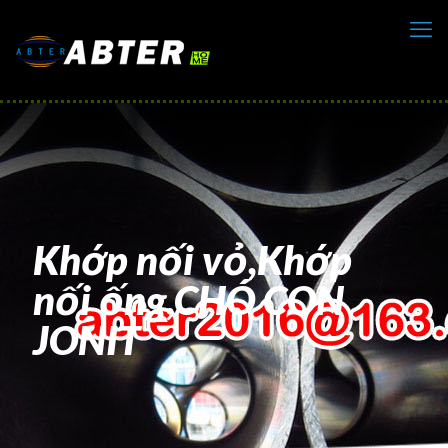
Khớp nối vỏ,Khớp
nối ống,CHÓ CON
JONIT