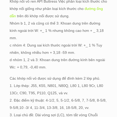
Khớp nối vỏ ren API Buttress Việc phân loại kích thước cho
khớp nối giống như phân loại kích thước cho
đường ống
dẫn
trên đó khớp nối được sử dụng.
Nhóm b 1, 2 và cũng có thể 3: Khoan dung trên đường
kính ngoài trời W: +_ 1 % nhưng không cao hơn + _ 3,18
mm.
c nhóm 4: Dung sai kích thước ngoài trời W: +_ 1 % Tuy
nhiên, không nhiều hơn + 3,18 -59 mm.
d nhóm 1, 2 và 3: Khoan dung trên đường kính bên ngoài
Wc: + 0,79, -0,40 mm.
Các khớp nối vỏ được sử dụng để đính kèm 2 lớp phủ.
1. Lớp thép: J55, K55, N801, N80Q, L80 1, L80 9Cr, L80
13Cr, C90, T95, P110, Q125, và vv.
2. Đặc điểm kỹ thuật: 4-1/2, 5, 5-1/2, 6-5/8, 7, 7-5/8, 8-5/8,
9-5/8,10 -3/ 4, 11-3/4, 13-3/8, 16, 18-5/8, 20, vv.
3. Loại chủ đề: Dài vòng sợi (LC), tóm tắt vòng Chuỗi