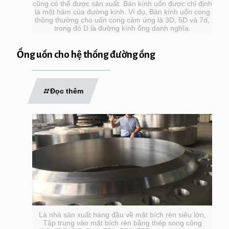
cũng có thể được sản xuất. Bán kính uốn được chỉ định
là một hàm của đường kính. Ví dụ, Bán kính uốn cong
thông thường cho uốn cong cảm ứng là 3D, 5D và 7d,
trong đó D là đường kính ống danh nghĩa.
Ống uốn cho hệ thống đường ống
Đọc thêm
Là nhà sản xuất hàng đầu về mặt bích rèn siêu lớn,
Tập trung vào mặt bích rèn bằng thép song công