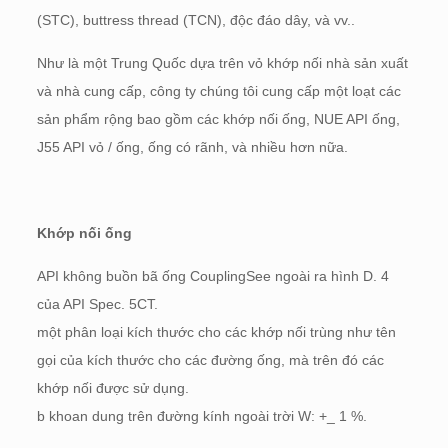
(STC), buttress thread (TCN), độc đáo dây, và vv..
Như là một Trung Quốc dựa trên vỏ khớp nối nhà sản xuất
và nhà cung cấp, công ty chúng tôi cung cấp một loạt các
sản phẩm rộng bao gồm các khớp nối ống, NUE API ống,
J55 API vỏ / ống, ống có rãnh, và nhiều hơn nữa.
Khớp nối ống
API không buồn bã ống CouplingSee ngoài ra hình D. 4
của API Spec. 5CT.
một phân loại kích thước cho các khớp nối trùng như tên
gọi của kích thước cho các đường ống, mà trên đó các
khớp nối được sử dụng.
b khoan dung trên đường kính ngoài trời W: +_ 1 %.