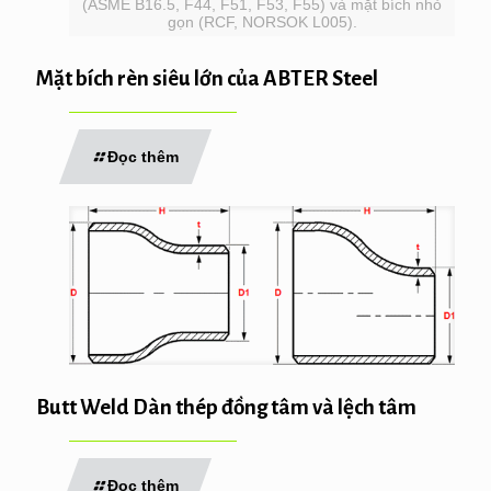
(ASME B16.5, F44, F51, F53, F55) và mặt bích nhỏ
gọn (RCF, NORSOK L005).
Mặt bích rèn siêu lớn của ABTER Steel
Đọc thêm
Butt Weld Dàn thép đồng tâm và lệch tâm
Đọc thêm