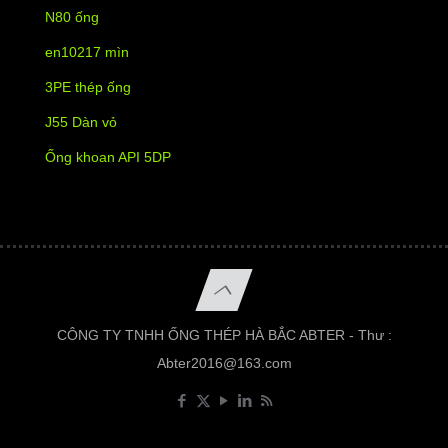
N80 ống
en10217 mìn
3PE thép ống
J55 Dàn vỏ
Ống khoan API 5DP
CÔNG TY TNHH ỐNG THÉP HÀ BẮC ABTER - Thư :
Abter2016@163.com