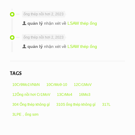
ống thép nồi hơi 2, 2023
quản lý
nhận xét về
LSAW thép ống
ống thép nồi hơi 2, 2023
quản lý
nhận xét về
LSAW thép ống
TAGS
10Cr9Mo1VNbN
10CrMo9-10
12Cr1MoV
12Ống nồi hơi Cr1MoV
13CrMo4
16Mo3
304 Ống thép không gỉ
310S ống thép không gỉ
317L
3LPE，ống sơn