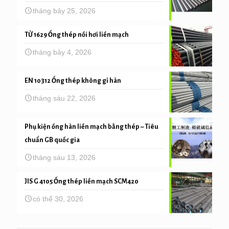
tháng bảy 25, 2026
TỪ 1629 Ống thép nồi hơi liền mạch
tháng bảy 4, 2026
EN 10312 Ống thép không gỉ hàn
tháng sáu 22, 2026
Phụ kiện ống hàn liền mạch bằng thép – Tiêu
chuẩn GB quốc gia
tháng sáu 13, 2026
JIS G 4105 Ống thép liền mạch SCM420
có thể 30, 2026