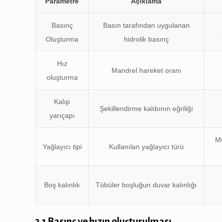
Parametre
Açıklama
Basınç
Basın tarafından uygulanan
Oluşturma
hidrolik basınç
Hız
Mandrel hareket oranı
oluşturma
Kalıp
Şekillendirme kalıbının eğriliği
yarıçapı
M
Yağlayıcı tipi
Kullanılan yağlayıcı türü
Boş kalınlık
Tübüler boşluğun duvar kalınlığı
3.1 Basınç ve hızın oluşturulması