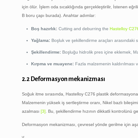
için ölür. İşlem oda sıcaklığında gerçekleştirilir, İstenen e
B boru çapı burada). Anahtar adımlar:
Boş hazırlık:
Cutting and deburring the
Hastelloy C27
Yağlama:
Boşluk ve şekillendirme araçları arasındaki 
Şekillendirme:
Boşluğu hidrolik pres içine eklemek, Mandr
Kırpma ve muayene:
Fazla malzemenin kaldırılması ve
2.2 Deformasyon mekanizması
Soğuk itme sırasında, Hastelloy C276 plastik deformasyona u
Malzemenin yüksek iş sertleştirme oranı, Nikel bazlı bileşi
azalması
[3]
. Bu, şekillendirme hızının dikkatli kontrolünü 
Deformasyon mekanizması, çevresel yönde gerilme için aşağıd
\[