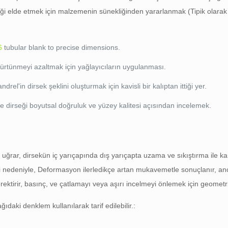
ğriliği elde etmek için malzemenin sünekliğinden yararlanmak (Tipik olarak
6
tubular blank to precise dimensions
.
sürtünmeyi azaltmak için yağlayıcıların uygulanması.
el'in dirsek şeklini oluşturmak için kavisli bir kalıptan ittiği yer.
 dirseği boyutsal doğruluk ve yüzey kalitesi açısından incelemek.
ğrar, dirsekün iç yarıçapında dış yarıçapta uzama ve sıkıştırma ile ka
mi nedeniyle, Deformasyon ilerledikçe artan mukavemetle sonuçlanır, an
gerektirir, basınç, ve çatlamayı veya aşırı incelmeyi önlemek için geometr
aki denklem kullanılarak tarif edilebilir.: