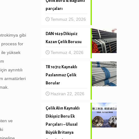
Çelik Boru & Bağlantı
parçaları
Temmuz 25, 2026
DAN 1629 Dikişsiz
etrokimya gibi
Kazan Çelik Borusu
 process for
Temmuz 4, 2026
 ile yüksek
lem
TR 10312 Kaynaklı
çin ayrıntılı
Paslanmaz Çelik
ım armatürleri
Borular
amak.
Haziran 22, 2026
Çelik Alın Kaynaklı
Dikişsiz Boru Ek
sten ve
Parçaları – Ulusal
ki
Büyük Britanya
pipeline