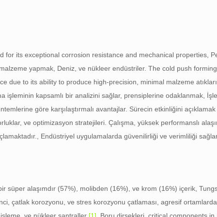
d for its exceptional corrosion resistance and mechanical properties
, P
ir malzeme yapmak, Deniz, ve nükleer endüstriler.
The cold push forming
 due to its ability to produce high-precision
, minimal malzeme atıkları
ma işleminin kapsamlı bir analizini sağlar, prensiplerine odaklanmak, İş
emlerine göre karşılaştırmalı avantajlar. Sürecin etkinliğini açıklamak i
orluklar, ve optimizasyon stratejileri. Çalışma, yüksek performanslı alaş
çlamaktadır., Endüstriyel uygulamalarda güvenilirliği ve verimliliği sağl
bir süper alaşımdır (57%), molibden (16%), ve krom (16%) içerik, Tung
ci, çatlak korozyonu, ve stres korozyonu çatlaması, agresif ortamlarda
l işleme, ve nükleer santraller
[1]
. Boru dirsekleri,
critical components in 