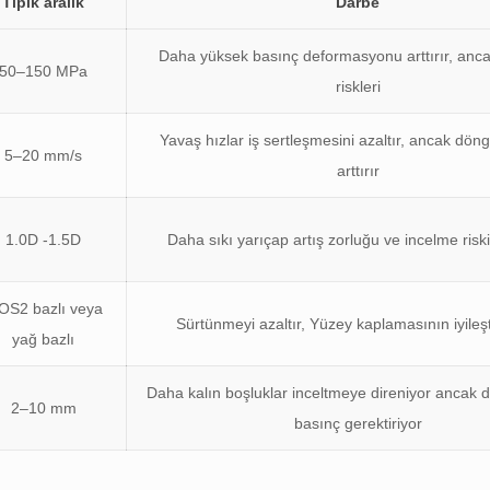
Tipik aralık
Darbe
Daha yüksek basınç deformasyonu arttırır, anc
50–150 MPa
riskleri
Yavaş hızlar iş sertleşmesini azaltır, ancak döng
5–20 mm/s
arttırır
1.0D -1.5D
Daha sıkı yarıçap artış zorluğu ve incelme riskin
OS2 bazlı veya
Sürtünmeyi azaltır, Yüzey kaplamasının iyileşt
yağ bazlı
Daha kalın boşluklar inceltmeye direniyor ancak
2–10 mm
basınç gerektiriyor