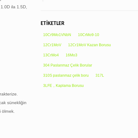
 1.0D ila 1.5D,
ETİKETLER
10Cr9Mo1VNbN
10CrMo9-10
12Cr1MoV
12Cr1MoV Kazan Borusu
13CrMo4
16Mo3
304 Paslanmaz Çelik Borular
310S paslanmaz çelik boru
317L
3LFE，Kaplama Borusu
rakterize.
cak sünekliğin
i ölmek.