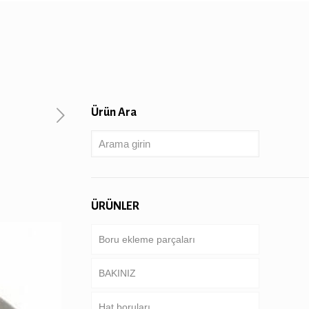
Ürün Ara
ÜRÜNLER
Boru ekleme parçaları
BAKINIZ
Hat boruları
Boru & kasa