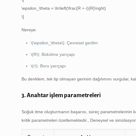
\epsilon_\theta = \ln\left(\frac{R + r}{R}\right)
\]
Nereye:
\(\epsilon_\theta\)
: Çevresel gerilim
\(R\)
: Bükülme yarıçapı
\(r\)
: Boru yarıçapı
Bu denklem, tek tip olmayan gerinim dağılımını vurgular, kal
3. Anahtar işlem parametreleri
Soğuk itme oluşturmanın başarısı, süreç parametrelerinin ke
kritik parametreleri özetlemektedir., Deneysel ve simülasyo