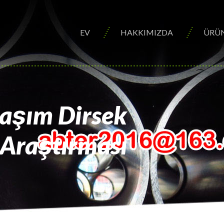
EV
HAKKIMIZDA
ÜRÜ
laşım Dirsek
 Araştırması