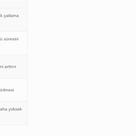
ak çatlama
ü süresini
i arttırır
irilmesi
 daha yüksek