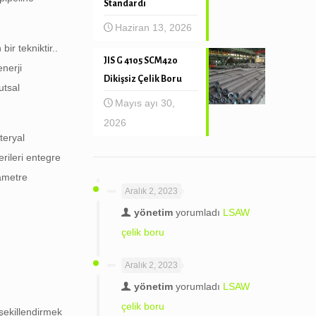
Standardı
Haziran 13, 2026
ir tekniktir..
JIS G 4105 SCM420
nerji
Dikişsiz Çelik Boru
utsal
Mayıs ayı 30,
2026
teryal
rileri entegre
rametre
Aralık 2, 2023
yönetim
yorumladı
LSAW
çelik boru
Aralık 2, 2023
yönetim
yorumladı
LSAW
çelik boru
 şekillendirmek