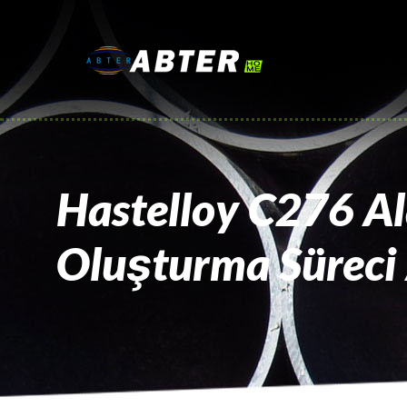
Hastelloy C276 A
Oluşturma Süreci