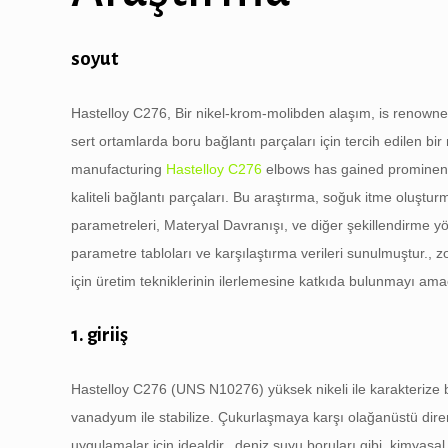
soyut
Hastelloy C276, Bir nikel-krom-molibden alaşım,
is renowne
sert ortamlarda boru bağlantı parçaları için tercih edilen b
manufacturing
Hastelloy C276
elbows has gained prominence
kaliteli bağlantı parçaları. Bu araştırma, soğuk itme oluştur
parametreleri, Materyal Davranışı, ve diğer şekillendirme yönt
parametre tabloları ve karşılaştırma verileri sunulmuştur., z
için üretim tekniklerinin ilerlemesine katkıda bulunmayı ama
1. giriiş
Hastelloy C276 (UNS N10276) yüksek nikeli ile karakterize 
vanadyum ile stabilize. Çukurlaşmaya karşı olağanüstü diren
uygulamalar için idealdir., deniz suyu boruları gibi, kimyasa