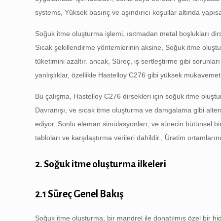
systems
, Yüksek basınç ve aşındırıcı koşullar altında yapı
Soğuk itme oluşturma işlemi, ısıtmadan metal boşlukları dirsek
Sıcak şekillendirme yöntemlerinin aksine, Soğuk itme oluştu
tüketimini azaltır. ancak, Süreç, iş sertleştirme gibi sorunla
yanlışlıklar, özellikle Hastelloy C276 gibi yüksek mukavemetl
Bu çalışma, Hastelloy C276 dirsekleri için soğuk itme oluştu
Davranışı, ve sıcak itme oluşturma ve damgalama gibi altern
ediyor, Sonlu eleman simülasyonları, ve sürecin bütünsel bir 
tabloları ve karşılaştırma verileri dahildir., Üretim ortamları
2. Soğuk itme oluşturma ilkeleri
2.1 Süreç Genel Bakış
Soğuk itme oluşturma, bir mandrel ile donatılmış özel bir hid