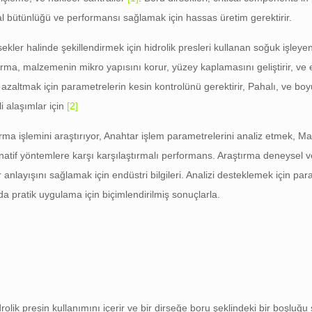
sal bütünlüğü ve performansı sağlamak için hassas üretim gerektirir.
ler halinde şekillendirmek için hidrolik presleri kullanan soğuk işleyen b
rma, malzemenin mikro yapısını korur, yüzey kaplamasını geliştirir, ve e
rı azaltmak için parametrelerin kesin kontrolünü gerektirir, Pahalı, ve boy
i alaşımlar için
[2]
rma işlemini araştırıyor, Anahtar işlem parametrelerini analiz etmek, Ma
atif yöntemlere karşı karşılaştırmalı performans. Araştırma deneysel ve
anlayışını sağlamak için endüstri bilgileri. Analizi desteklemek için pa
nda pratik uygulama için biçimlendirilmiş sonuçlarla.
rolik presin kullanımını içerir ve bir dirseğe boru şeklindeki bir boşluğu