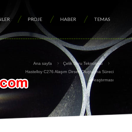
NLER
PROJE
HABER
TEMAS
Ana sayfa
Çelik Boru Teknolojisi
Hastelloy C276 Alaşım Dirsek Oluşturma Süreci
Araştırması