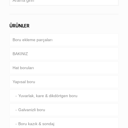
ÜRÜNLER
Boru ekleme parçaları
BAKINIZ
Hat boruları
Boru & kasa
Yapısal boru
Sondaj borusu
Ortak boru hattı
Ağır sondaj boru & Matkap yaka
Özel servis ve kaplamalı & kaplı boru
Yuvarlak, kare & dikdörtgen boru
Galvanizli boru
Boru kazık & sondaj