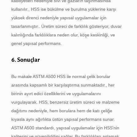
kabiliyetleri nedeniyle sıvı ve gazların taşınmasında
kullanılır., HSS ise bükülme ve burulma yüklerine karşı
yüksek direnci nedeniyle yapısal uygulamalar için
tasarlanmıştır.. Üretim süreci de farklılık gösteriyor, duvar
kalınlığında farklılıklara neden olur, köşe keskinliği, ve
genel yapısal performans.
6. Sonuçlar
Bu makale ASTM A500 HSS ile normal çelik borular
arasında kapsamlı bir karşılaştırma sunmaktadır., her
birinin ayırt edici özelliklerini ve uygulamalarını
vurgulayarak. HSS, benzersiz üretim süreci ve malzeme
dağıtımı nedeniyle, hem borulara hem de katı çeliğe
kıyasla aynı ağırlıkta üstün yapısal performans sunar.
ASTM A500 standardı, yapısal uygulamalar için HSS'nin
kalitesini ve güvenilirliğini sağlar. Bu farklılıkları anlamak,