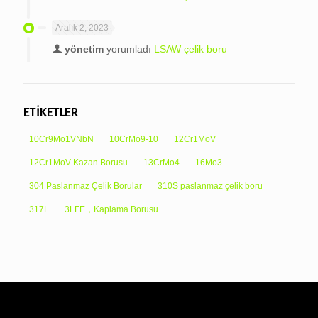
Aralık 2, 2023
yönetim
yorumladı
LSAW çelik boru
ETİKETLER
10Cr9Mo1VNbN
10CrMo9-10
12Cr1MoV
12Cr1MoV Kazan Borusu
13CrMo4
16Mo3
304 Paslanmaz Çelik Borular
310S paslanmaz çelik boru
317L
3LFE，Kaplama Borusu