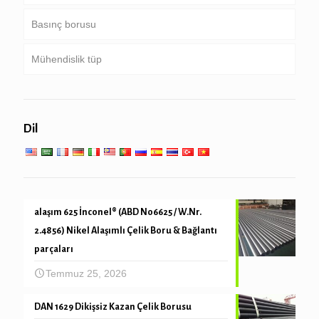
Basınç borusu
Mühendislik tüp
Kazan, ısı eşanjörü, kondansatör & kızdırıcı tüp
Düşük yüksek sıcaklıkta servis
Genel mühendislik hizmeti
Dil
Mekanik ve hassas tüp
alaşım 625 İnconel® (ABD N06625 / W.Nr.
2.4856) Nikel Alaşımlı Çelik Boru & Bağlantı
parçaları
Temmuz 25, 2026
DAN 1629 Dikişsiz Kazan Çelik Borusu