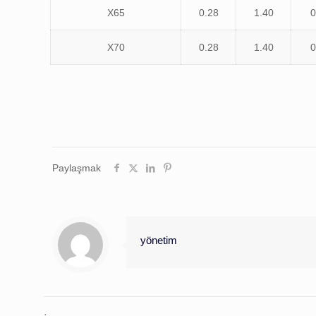
X65
0.28
1.40
0
X70
0.28
1.40
0
Paylaşmak
yönetim