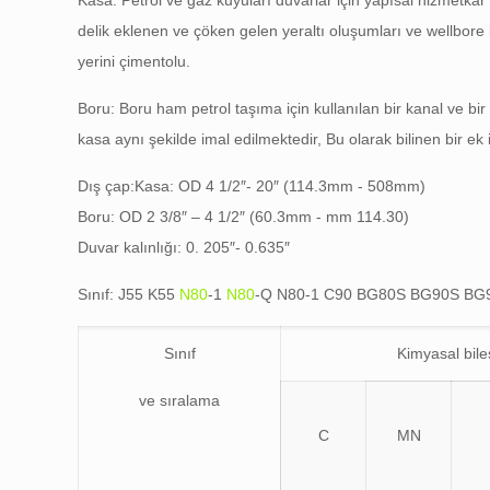
Kasa: Petrol ve gaz kuyuları duvarlar için yapısal hizmetkar
delik eklenen ve çöken gelen yeraltı oluşumları ve wellbor
yerini çimentolu.
Boru: Boru ham petrol taşıma için kullanılan bir kanal ve 
kasa aynı şekilde imal edilmektedir, Bu olarak bilinen bir e
Dış çap:Kasa: OD 4 1/2″- 20″ (114.3mm - 508mm)
Boru: OD 2 3/8″ – 4 1/2″ (60.3mm - mm 114.30)
Duvar kalınlığı: 0. 205″- 0.635″
Sınıf: J55 K55
N80
-1
N80
-Q N80-1 C90 BG80S BG90S BG
Sınıf
Kimyasal bile
ve sıralama
C
MN