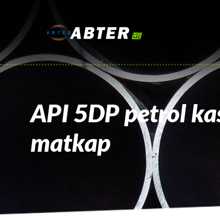
API 5DP petrol ka
matkap