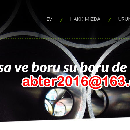
EV
HAKKIMIZDA
ÜRÜ
sa ve boru su boru de