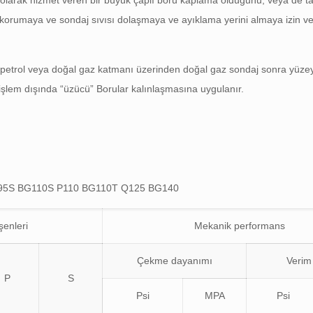
 olarak hizmet veren bir büyük çaplı boru kaplama olduğunu, veya de taş
e korumaya ve sondaj sıvısı dolaşmaya ve ayıklama yerini almaya izin v
bir petrol veya doğal gaz katmanı üzerinden doğal gaz sondaj sonra yüz
k işlem dışında “üzücü” Borular kalınlaşmasına uygulanır.
95S BG110S P110 BG110T Q125 BG140
şenleri
Mekanik performans
Çekme dayanımı
Verim
P
S
Psi
MPA
Psi