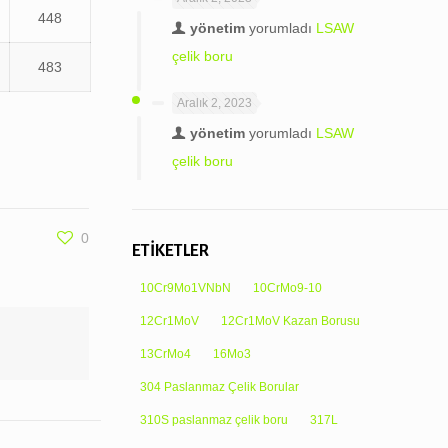
448
yönetim
yorumladı
LSAW
çelik boru
483
Aralık 2, 2023
yönetim
yorumladı
LSAW
çelik boru
0
ETİKETLER
10Cr9Mo1VNbN
10CrMo9-10
12Cr1MoV
12Cr1MoV Kazan Borusu
13CrMo4
16Mo3
304 Paslanmaz Çelik Borular
310S paslanmaz çelik boru
317L