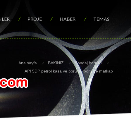
NLER
PROJE
HABER
TEMAS
Ana sayfa
BAKINIZ
Sondaj borusu
API 5DP petrol kasa ve boru su boru de matkap