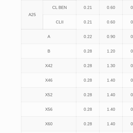
CL BEN
0.21
0.60
0
A25
CLII
0.21
0.60
0
A
0.22
0.90
0
B
0.28
1.20
0
X42
0.28
1.30
0
X46
0.28
1.40
0
X52
0.28
1.40
0
X56
0.28
1.40
0
X60
0.28
1.40
0