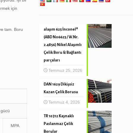
ıyordu. İyi bir
ermek için
eye tam. Boru
alaşım 625 İnconel®
(ABD N06625 / W.Nr.
2.4856) Nikel Alaşımlı
Çelik Boru & Bağlantı
parçaları
Temmuz 25, 2026
DAN 1629 Dikişsiz
Kazan Çelik Borusu
Temmuz 4, 2026
 gücü
TR 10312 Kaynaklı
Paslanmaz Çelik
MPA
Borular