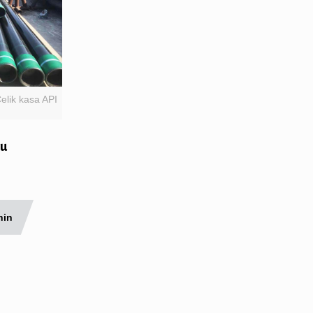
Çelik kasa API
cu
nin