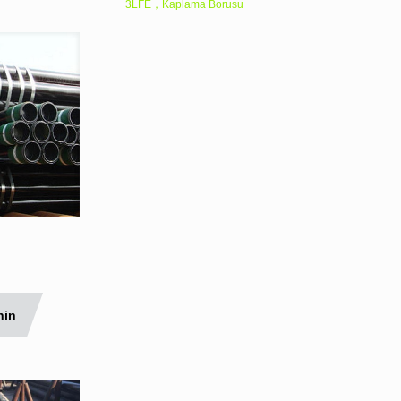
3LFE，Kaplama Borusu
nin