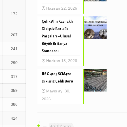
Haziran 22, 2026
172
Çelik Alın Kaynaklı
Dikişsiz Boru Ek
207
Parçaları – Ulusal
Büyük Britanya
241
Standardı
Haziran 13, 2026
290
JIS G 4105 SCM420
317
Dikişsiz Çelik Boru
359
Mayıs ayı 30,
2026
386
414
Aralık 2, 2023