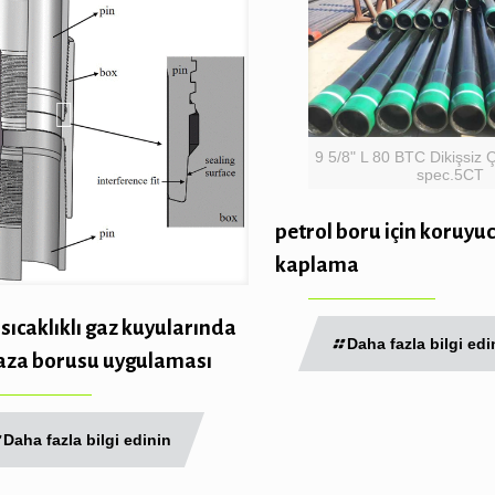
9 5/8" L 80 BTC Dikişsiz 
spec.5CT
petrol boru için koruyu
kaplama
sıcaklıklı gaz kuyularında
Daha fazla bilgi edi
za borusu uygulaması
Daha fazla bilgi edinin