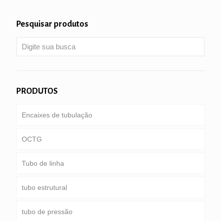
Pesquisar produtos
PRODUTOS
Encaixes de tubulação
OCTG
Tubo de linha
Tubulação & letras maiusculas e minúsculas
tubo estrutural
Tubo de perfuração
gasoduto comum
tubo de pressão
tubo de perfuração peso pesado & colar de
Serviço especial e revestido & tubos revestidos
Redonda, Praça & tubo retangular