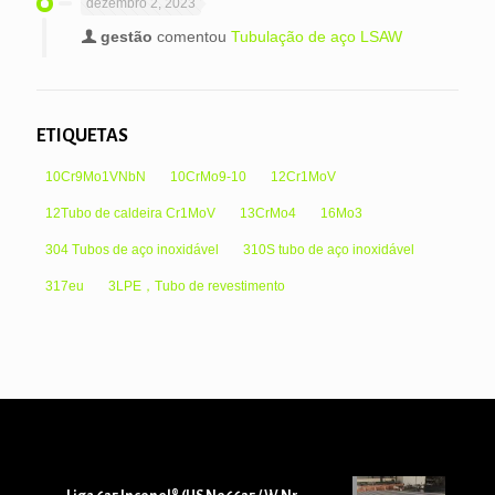
dezembro 2, 2023
gestão
comentou
Tubulação de aço LSAW
ETIQUETAS
10Cr9Mo1VNbN
10CrMo9-10
12Cr1MoV
12Tubo de caldeira Cr1MoV
13CrMo4
16Mo3
304 Tubos de aço inoxidável
310S tubo de aço inoxidável
317eu
3LPE，Tubo de revestimento