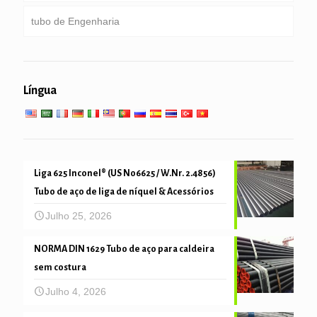
perfuração
tubo de Engenharia
Tubulação galvanizada
Caldeira, trocador de calor, condensador & tubo de
super-aquecedor
empilhando tubulação & de perfuração
serviço geral de engenharia
Serviço de baixa alta temperatura
Língua
tubo de mecânica e de precisão
Liga 625 Inconel® (US N06625 / W.Nr. 2.4856)
Tubo de aço de liga de níquel & Acessórios
Julho 25, 2026
NORMA DIN 1629 Tubo de aço para caldeira
sem costura
Julho 4, 2026