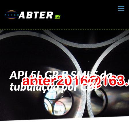
API 5L GR B SMLS da
tubulação por CBI