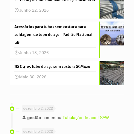
PT-BR 10312 Tubos soldados de aço inoxidável
Junho 22, 2026
Acessórios para tubos sem costura para
soldagem de topo de aço – Padrão Nacional
GB
Junho 13, 2026
JIS G 4105 Tubo de aço sem costura SCM420
Maio 30, 2026
dezembro 2, 2023
gestão
comentou
Tubulação de aço LSAW
dezembro 2, 2023