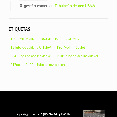
gestão
comentou
Tubulação de aço LSAW
ETIQUETAS
10Cr9Mo1VNbN
10CrMo9-10
12Cr1MoV
12Tubo de caldeira Cr1MoV
13CrMo4
16Mo3
304 Tubos de aço inoxidável
310S tubo de aço inoxidável
317eu
3LPE，Tubo de revestimento
Liga 625 Inconel® (US N06625 / W.Nr.