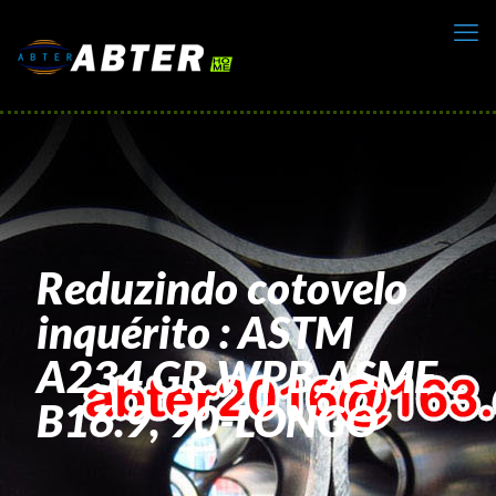
Reduzindo cotovelo
inquérito : ASTM
A234 GR.WPB,ASME
B16.9, 90-LONGO