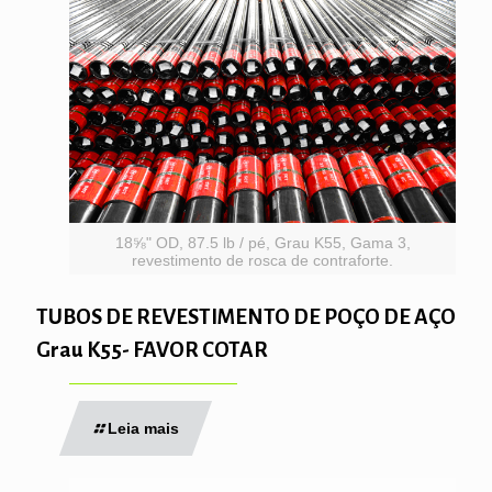
18⅝" OD, 87.5 lb / pé, Grau K55, Gama 3,
revestimento de rosca de contraforte.
TUBOS DE REVESTIMENTO DE POÇO DE AÇO
Grau K55- FAVOR COTAR
Leia mais