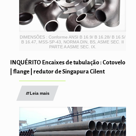
DIMENSÕES : Conforme ANSI B 16.9/ B 16.28/ B 16.5/
B 16.47, MSS-SP-43, NORMA DIN, BS, ASME SEC. II
PARTE A ASME SEC. IX.
INQUÉRITO Encaixes de tubulação : Cotovelo
| flange | redutor de Singapura Cilent
Leia mais