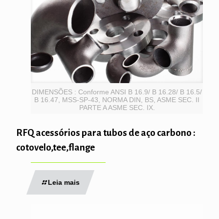
DIMENSÕES : Conforme ANSI B 16.9/ B 16.28/ B 16.5/
B 16.47, MSS-SP-43, NORMA DIN, BS, ASME SEC. II
PARTE A ASME SEC. IX.
RFQ acessórios para tubos de aço carbono :
cotovelo,tee,flange
Leia mais