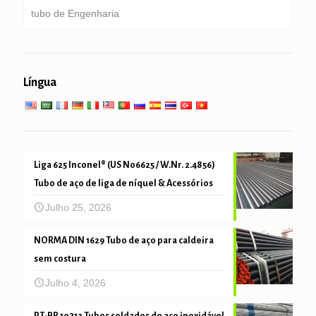
tubo de Engenharia
Tubulação galvanizada
Caldeira, trocador de calor, condensador & tubo de
super-aquecedor
empilhando tubulação & de perfuração
serviço geral de engenharia
Serviço de baixa alta temperatura
Língua
tubo de mecânica e de precisão
Liga 625 Inconel® (US N06625 / W.Nr. 2.4856)
Tubo de aço de liga de níquel & Acessórios
Julho 25, 2026
NORMA DIN 1629 Tubo de aço para caldeira
sem costura
Julho 4, 2026