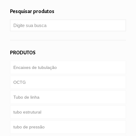
Pesquisar produtos
PRODUTOS
Encaixes de tubulação
OCTG
Tubo de linha
Tubulação & letras maiusculas e minúsculas
tubo estrutural
Tubo de perfuração
gasoduto comum
tubo de pressão
tubo de perfuração peso pesado & colar de
Serviço especial e revestido & tubos revestidos
Redonda, Praça & tubo retangular
perfuração