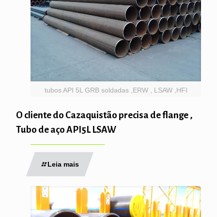
tubos API 5L GRB soldadas ,ERW , LSAW ,HFI
O cliente do Cazaquistão precisa de flange ,
Tubo de aço API5L LSAW
Leia mais