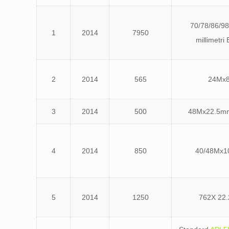
70/78/86/9
1
2014
7950
millimetr
2
2014
565
24Mx8
3
2014
500
48Mx22.5mm
4
2014
850
40/48Mx1
5
2014
1250
762X 22.