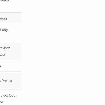
roejct
mmaq
 Long,
roviario,
alia
o
 Preject
oject-feed,
ico