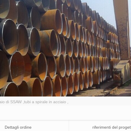
aio di SSAW ,tubi a spirale in acciaio ,
Dettagli ordine
riferimenti del proget