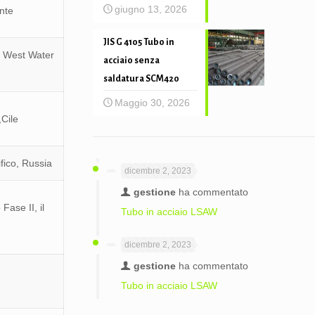
giugno 13, 2026
nte
JIS G 4105 Tubo in
 West Water
acciaio senza
saldatura SCM420
Maggio 30, 2026
Cile
ifico, Russia
dicembre 2, 2023
gestione
ha commentato
ase II, il
Tubo in acciaio LSAW
dicembre 2, 2023
gestione
ha commentato
Tubo in acciaio LSAW