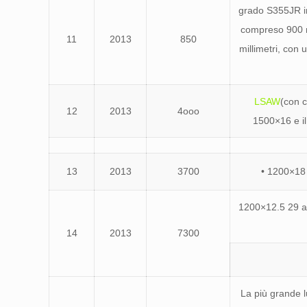
grado S355JR in
compreso 900 m
11
2013
850
millimetri, con 
LSAW
(con c
12
2013
4ooo
1500×16 e il
13
2013
3700
• 1200×18
1200×12.5 29 a 
14
2013
7300
La più grande 