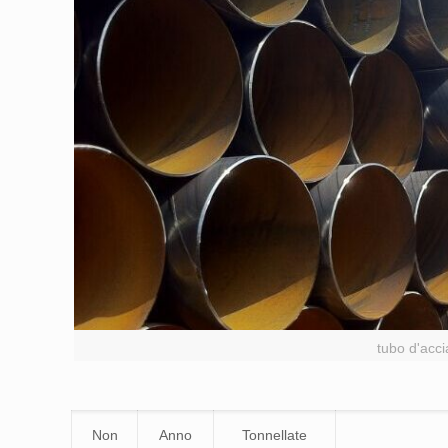
tubo d'acci
Non
Anno
Tonnellate