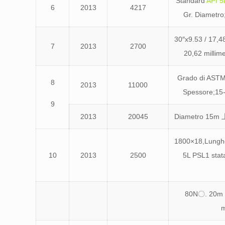
Standard
API 5
6
2013
4217
Gr. Diametro;2
30″x9.53 / 17,4
7
2013
2700
20,62 millim
Grado di ASTM
8
2013
11000
Spessore;15-
9
2013
20045
Diametro 15m 丄
1800×18,Lunghe
10
2013
2500
5L PSL1 stata
80N〇. 20m s
m