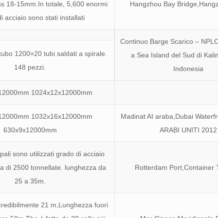
s 18-15mm.In totale, 5,600 enormi
Hangzhou Bay Bridge,Hang
i acciaio sono stati installati
Continuo Barge Scarico – NP
tubo 1200×20 tubi saldati a spirale.
a Sea Island del Sud di Kali
148 pezzi.
Indonesia
12000mm 1024x12x12000mm
12000mm 1032x16x12000mm
Madinat AI araba,Dubai Waterf
630x9x12000mm
ARABI UNITI 2012
ali sono utilizzati grado di acciaio
ra di 2500 tonnellate. lunghezza da
Rotterdam Port,Container 
25 a 35m.
ncredibilmente 21 m,Lunghezza fuori