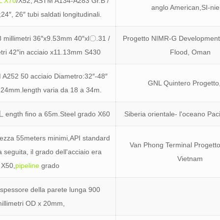
L X70
/X52; ASTM A134-A283 Gr.B /
anglo American,SI-nie
4″, 26″ tubi saldati longitudinali.
8 millimetri 36″x9.53mm 40″xl〇.31 /
Progetto NIMR-G Development
etri 42″in acciaio x11.13mm S430
Flood, Oman
 A252 50 acciaio Diametro:32″-48″
GNL Quintero Progetto,
24mm.length varia da 18 a 34m.
 ength fino a 65m.Steel grado X60
Siberia orientale- l'oceano Pac
zza 55meters minimi,API standard
Van Phong Terminal Progetto F
 seguita, il grado dell'acciaio era
Vietnam
X50,
pipeline
grado
pessore della parete lunga 900
illimetri OD x 20mm,