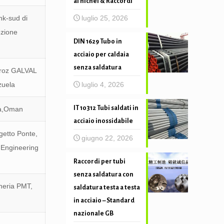
al nichel & Raccordi
luglio 25, 2026
k-sud di
ezione
DIN 1629 Tubo in
acciaio per caldaia
senza saldatura
eiroz GALVAL
luglio 4, 2026
zuela
IT 10312 Tubi saldati in
ola,Oman
acciaio inossidabile
etto Ponte,
giugno 22, 2026
Engineering
Raccordi per tubi
senza saldatura con
neria PMT,
saldatura testa a testa
in acciaio – Standard
nazionale GB