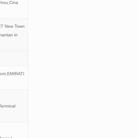
zhou,Cina
LCT New Town
mantan in
ront,EMIRATI
Terminal