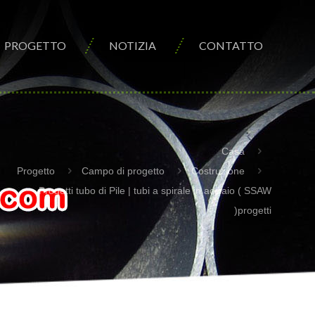
PROGETTO
NOTIZIA
CONTATTO
Casa
Progetto
Campo di progetto
Costruzione
Progetti tubo di Pile | tubi a spirale in acciaio ( SSAW
)progetti