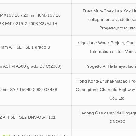
Tuen Mun-Chek Lap Kok Lin
8MX16 / 18 / 20mm 48Mx16 / 18
collegamento viadotto s
i BS EN10219-2:2006 S275JRH
Progetto,prosciutto
Irrigazione Water Project, Qu
mm API 5L PSL 1 grado B
International Ltd. ,Vene
 ASTM A500 grado B / C(2003)
Progetto AI Hallaniyat Is
Hong Kong-Zhuhai-Macao Prog
0mm SY / T5040-2000 Q345B
Guangdong Changda Highway 
Co., Ltd.
Ledong Gas campi dell'ingeg
2 API 5L PSL2 DNV-OS-F101
CNOOC