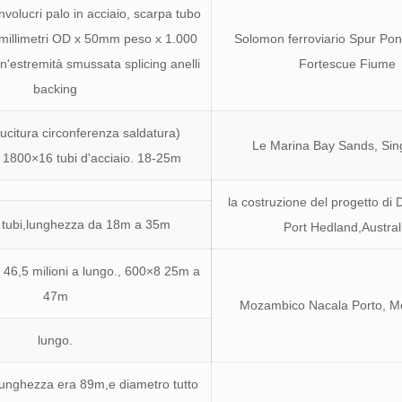
volucri palo in acciaio, scarpa tubo
illimetri OD x 50mm peso x 1.000
Solomon ferroviario Spur Pon
un'estremità smussata splicing anelli
Fortescue Fiume
backing
ucitura circonferenza saldatura)
Le Marina Bay Sands, Sin
 1800×16 tubi d'acciaio. 18-25m
la costruzione del progetto d
 tubi,lunghezza da 18m a 35m
Port Hedland,Austral
46,5 milioni a lungo., 600×8 25m a
47m
Mozambico Nacala Porto, 
lungo.
lunghezza era 89m,e diametro tutto