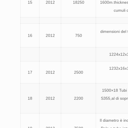
15
2012
18250
1600m.thicknes
cumuli d
dimensioni del 
16
2012
750
1224x12x
1232x16x
17
2012
2500
1500×18 Tubi p
18
2012
2200
S355,al di sop
Il diametro è i