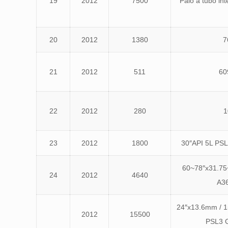
19
2012
7500
Palo a tubo int
20
2012
1380
7
21
2012
511
60
22
2012
280
1
23
2012
1800
30″API 5L PS
60~78″x31.75
24
2012
4640
A36
24″x13.6mm / 15,
2012
15500
PSL3 