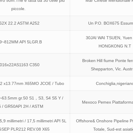
ero 50m.The è fatta da 30 celle più
Mar Cinese Meridionale P
piccole.
62X 22.2 ASTM A252
Un P.O. BOX675 Essu
30JAI WAI TSUEN, Yuen
9~812MM API 5LGR.B
HONGKONG N.T
Broken Hill fiume Ponte fer
016x22AS1163 C350
Shepparton, Vic. Austr
L2 x13.77mm X65MO JCOE / Tubo
Conchiglia,nigerian
~63.5mm gr.50 S1，S3, S4 S5 Y /
Mexoco Pemex Piattaforma
 / GR50API 2H / ASTM
9 millimetri / 17,5 millimetri API 5L
Offshore& Onshore Pipeline Pr
GSEP PLR212 REV.08 X65
Totale, Sud-est asiat