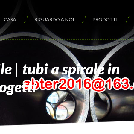
CASA
RIGUARDO A NOI
PRODOTTI
e | tubi a spirale in
ogetti