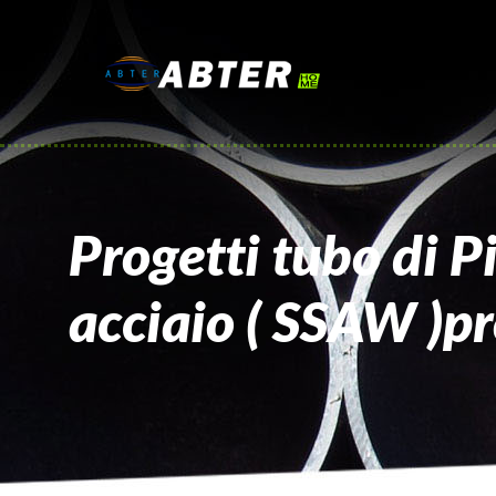
Progetti tubo di Pil
acciaio ( SSAW )pr