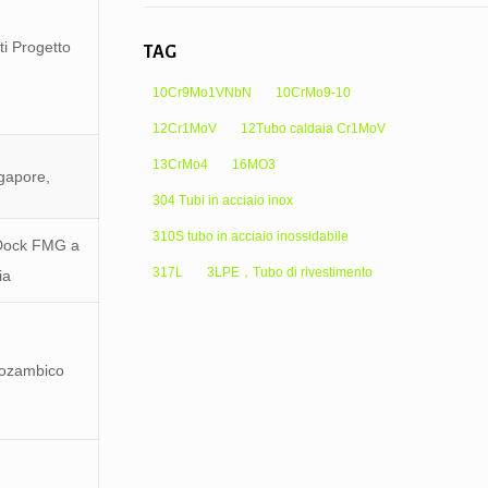
ti Progetto
TAG
10Cr9Mo1VNbN
10CrMo9-10
12Cr1MoV
12Tubo caldaia Cr1MoV
13CrMo4
16MO3
gapore,
304 Tubi in acciaio inox
310S tubo in acciaio inossidabile
i Dock FMG a
317L
3LPE，Tubo di rivestimento
ia
Mozambico