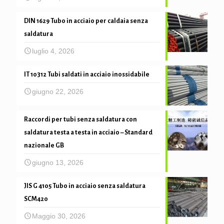
DIN 1629 Tubo in acciaio per caldaia senza
saldatura
luglio 4, 2026
IT 10312 Tubi saldati in acciaio inossidabile
giugno 22, 2026
Raccordi per tubi senza saldatura con
saldatura testa a testa in acciaio – Standard
nazionale GB
giugno 13, 2026
JIS G 4105 Tubo in acciaio senza saldatura
SCM420
Maggio 30, 2026