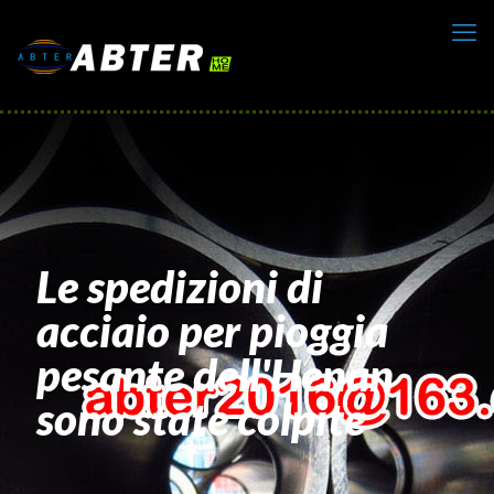
Le spedizioni di
acciaio per pioggia
pesante dell'Henan
sono state colpite