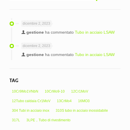
dicembre 2, 2023
gestione
ha commentato
Tubo in acciaio LSAW
dicembre 2, 2023
gestione
ha commentato
Tubo in acciaio LSAW
TAG
10Cr9Mo1VNbN
10CrMo9-10
12Cr1MoV
12Tubo caldaia Cr1MoV
13CrMo4
16MO3
304 Tubi in acciaio inox
310S tubo in acciaio inossidabile
317L
3LPE，Tubo di rivestimento