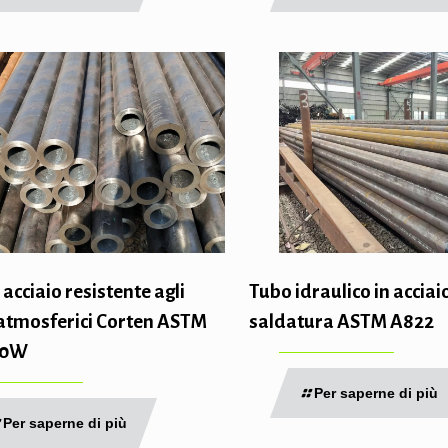
 acciaio resistente agli
Tubo idraulico in acciai
 atmosferici Corten ASTM
saldatura ASTM A822
50W
Per saperne di più
Per saperne di più