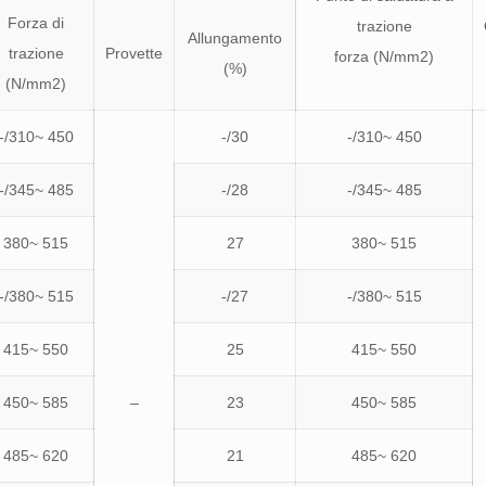
Forza di
trazione
Allungamento
trazione
Provette
forza (N/mm2)
(%)
(N/mm2)
-/310~ 450
-/30
-/310~ 450
-/345~ 485
-/28
-/345~ 485
380~ 515
27
380~ 515
-/380~ 515
-/27
-/380~ 515
415~ 550
25
415~ 550
450~ 585
–
23
450~ 585
485~ 620
21
485~ 620