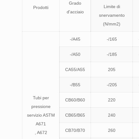
Grado
Limite di
Prodotti
d'acciaio
snervamento
(N/mm2)
-/A45
-/165
-/A50
-/185
CA55/A55
205
-/B55
-/205
Tubi per
CB60/B60
220
pressione
servizio ASTM
CB65/B65
240
A671
CB70/B70
260
, A672