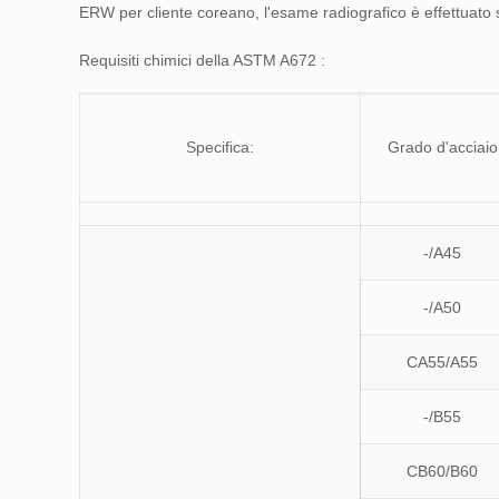
ERW per cliente coreano, l'esame radiografico è effettuato s
Requisiti chimici della ASTM A672 :
Specifica:
Grado d'acciaio
-/A45
-/A50
CA55/A55
-/B55
CB60/B60