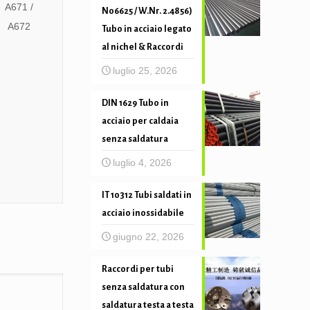
A671 /
N06625 / W.Nr. 2.4856)
A672
Tubo in acciaio legato
al nichel & Raccordi
luglio 25, 2026
DIN 1629 Tubo in
acciaio per caldaia
senza saldatura
luglio 4, 2026
IT 10312 Tubi saldati in
acciaio inossidabile
giugno 22, 2026
Raccordi per tubi
senza saldatura con
saldatura testa a testa