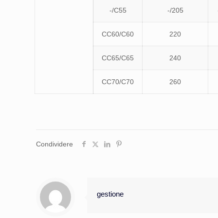
-/C55
-/205
CC60/C60
220
CC65/C65
240
CC70/C70
260
Condividere
gestione