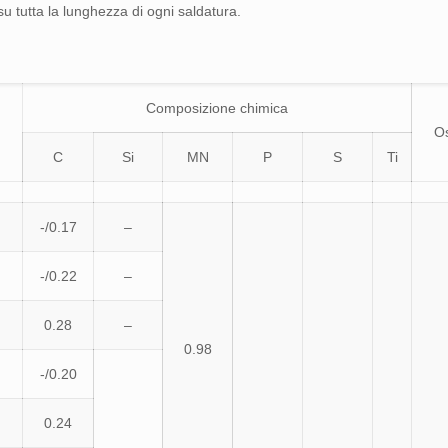
u tutta la lunghezza di ogni saldatura.
Composizione chimica
O
C
Si
MN
P
S
Ti
-/0.17
–
-/0.22
–
0.28
–
0.98
-/0.20
0.24