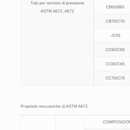
Tubi per servizio di pressione
CB65/B65
ASTM A671, A672
CB70/C70
-/C55
CC60/C60
CC65/C65
CC70/C70
Proprietà meccaniche di ASTM A672:
COMPOSIZIO