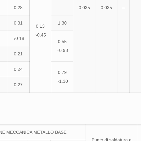
0.28
0.035
0.035
–
0.31
1.30
0.13
~0.45
-/0.18
0.55
~0.98
0.21
0.24
0.79
~1.30
0.27
NE MECCANICA METALLO BASE
Punto di saldatura a