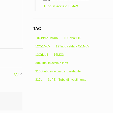
Tubo in acciaio LSAW
TAG
10Cr9Mo1VNbN
10CrMo9-10
12Cr1MoV
12Tubo caldaia Cr1MoV
13CrMo4
16MO3
304 Tubi in acciaio inox
310S tubo in acciaio inossidabile
0
317L
3LPE，Tubo di rivestimento