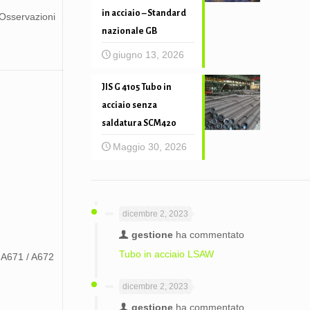
in acciaio – Standard
Osservazioni
nazionale GB
giugno 13, 2026
JIS G 4105 Tubo in
acciaio senza
saldatura SCM420
Maggio 30, 2026
dicembre 2, 2023
gestione
ha commentato
Tubo in acciaio LSAW
A671 / A672
dicembre 2, 2023
gestione
ha commentato