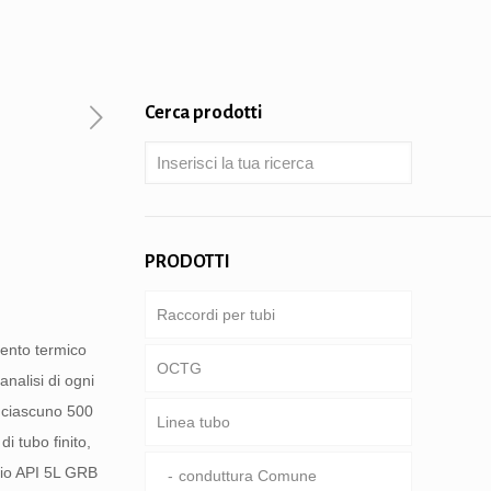
Cerca prodotti
PRODOTTI
Raccordi per tubi
mento termico
OCTG
nalisi di ogni
a ciascuno 500
Linea tubo
Tubi & involucro
i tubo finito,
aio API 5L GRB
Asta di perforazione
conduttura Comune