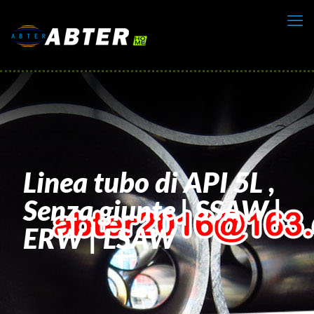
Linea tubo di API 5L ,
Senza giunte | SSAW |
ERW | LSAW