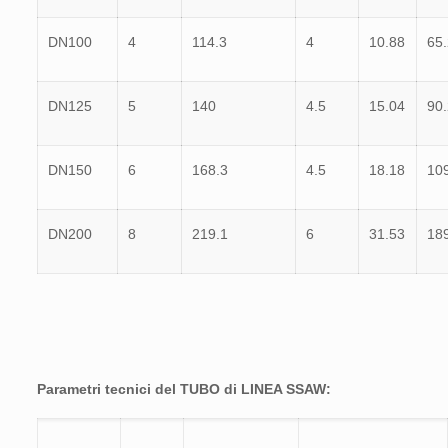
DN100
4
114.3
4
10.88
65
DN125
5
140
4.5
15.04
90
DN150
6
168.3
4.5
18.18
10
DN200
8
219.1
6
31.53
18
Parametri tecnici del TUBO di LINEA SSAW: