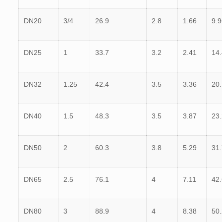
DN20
3/4
26.9
2.8
1.66
9.9
DN25
1
33.7
3.2
2.41
14
DN32
1.25
42.4
3.5
3.36
20
DN40
1.5
48.3
3.5
3.87
23
DN50
2
60.3
3.8
5.29
31
DN65
2.5
76.1
4
7.11
42
DN80
3
88.9
4
8.38
50