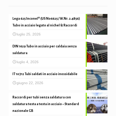
Lega 625 Inconel® (US N06625 / W.Nr. 2.4856)
Tubo in acciaio legato al nichel & Raccordi
luglio 25, 2026
DIN 1629 Tubo in acciaio per caldaia senza
saldatura
luglio 4, 2026
IT 10312 Tubi saldati in acciaio inossidabile
giugno 22, 2026
Raccordi per tubi senza saldatura con
saldatura testa a testa in acciaio – Standard
nazionale GB