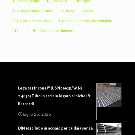
10Cr9Mo1VNbN
10CrMo9-10
12Cr1MoV
12Tubo caldaia Cr1MoV
13CrMo4
16MO3
304 Tubi in acciaio inox
310S tubo in acciaio inossidabile
317L
3LPE，Tubo di rivestimento
Lega 625 Inconel® (US N06625 / W.Nr.
2.4856) Tubo in acciaio legato al nichel &
Raccordi
luglio 25, 2026
DIN 1629 Tubo in acciaio per caldaia senza