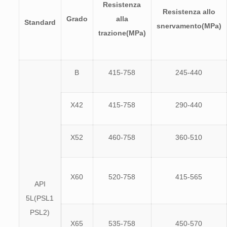
Resistenza
Resistenza allo
Grado
alla
Standard
snervamento(MPa)
trazione(MPa)
B
415-758
245-440
X42
415-758
290-440
X52
460-758
360-510
X60
520-758
415-565
API
5L(PSL1
PSL2)
X65
535-758
450-570