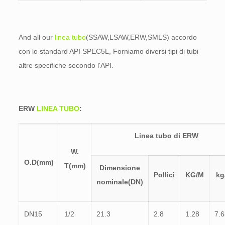
And all our
linea tubo
(SSAW,LSAW,ERW,SMLS) accordo
con lo standard API SPEC5L, Forniamo diversi tipi di tubi
altre specifiche secondo l'API.
ERW
LINEA TUBO
:
Linea tubo di ERW
W.
O.D(mm)
T(mm)
Dimensione
Pollici
KG/M
kg
nominale(DN)
DN15
1/2
21.3
2.8
1.28
7.6