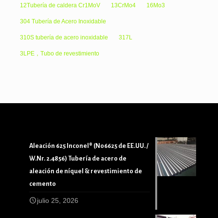
12Tubería de caldera Cr1MoV
13CrMo4
16Mo3
304 Tubería de Acero Inoxidable
310S tubería de acero inoxidable
317L
3LPE，Tubo de revestimiento
Aleación 625 Inconel® (N06625 de EE.UU. /
W.Nr. 2.4856) Tubería de acero de
aleación de níquel & revestimiento de
cemento
julio 25, 2026