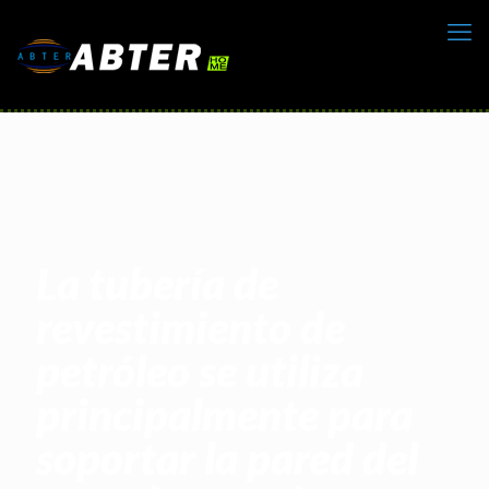
La tubería de
revestimiento de
petróleo se utiliza
principalmente para
soportar la pared del