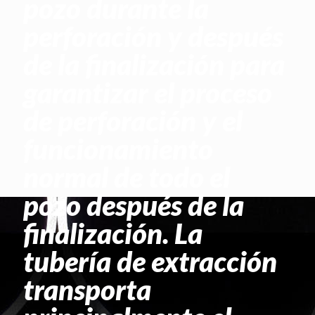
pozo durante la
perforación y después
de la finalización para
garantizar el proceso
de perforación y el
funcionamiento
normal de todo el
pozo después de la
finalización. La
tubería de extracción
transporta