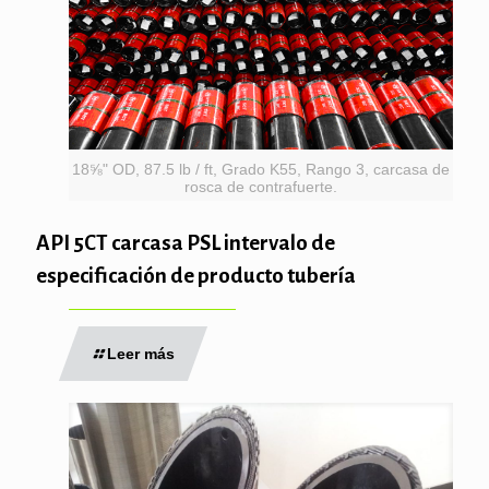
18⅝" OD, 87.5 lb / ft, Grado K55, Rango 3, carcasa de
rosca de contrafuerte.
API 5CT carcasa PSL intervalo de
especificación de producto tubería
Leer más