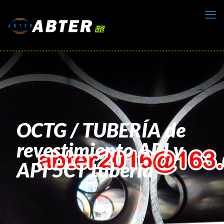
OCTG / TUBERÍA de
revestimiento API y
API 5CT tubería