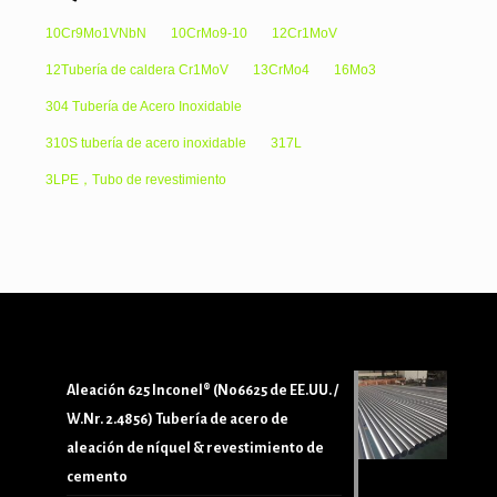
10Cr9Mo1VNbN
10CrMo9-10
12Cr1MoV
12Tubería de caldera Cr1MoV
13CrMo4
16Mo3
304 Tubería de Acero Inoxidable
310S tubería de acero inoxidable
317L
3LPE，Tubo de revestimiento
Aleación 625 Inconel® (N06625 de EE.UU. /
W.Nr. 2.4856) Tubería de acero de
aleación de níquel & revestimiento de
cemento