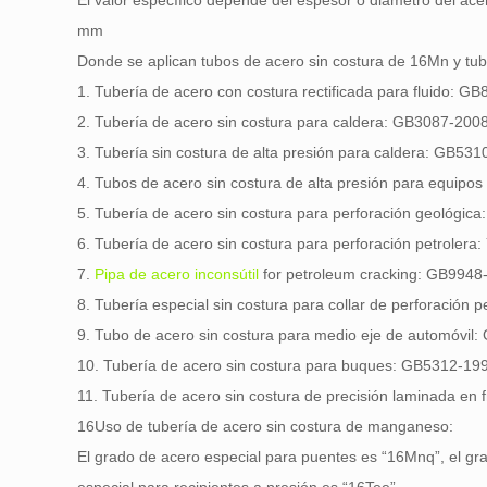
El valor específico depende del espesor o diámetro del ace
mm
Donde se aplican tubos de acero sin costura de 16Mn y tub
1. Tubería de acero con costura rectificada para fluido: G
2. Tubería de acero sin costura para caldera: GB3087-200
3. Tubería sin costura de alta presión para caldera: GB53
4. Tubos de acero sin costura de alta presión para equipos
5. Tubería de acero sin costura para perforación geológic
6. Tubería de acero sin costura para perforación petrolera
7.
Pipa de acero inconsútil
for petroleum cracking
: GB9948
8. Tubería especial sin costura para collar de perforación p
9. Tubo de acero sin costura para medio eje de automóvil
10. Tubería de acero sin costura para buques: GB5312-19
11. Tubería de acero sin costura de precisión laminada en 
16Uso de tubería de acero sin costura de manganeso:
El grado de acero especial para puentes es “16Mnq”, el gr