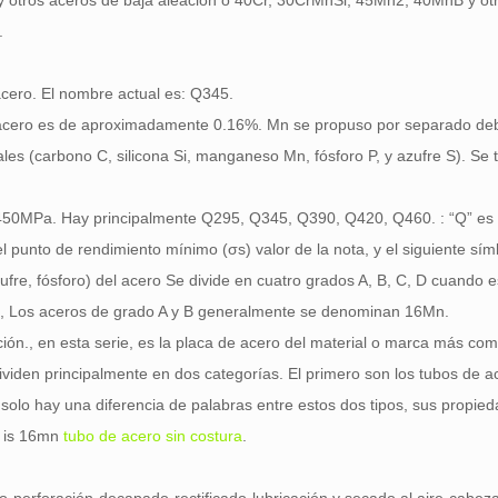
y otros aceros de baja aleación o 40Cr, 30CrMnSi, 45Mn2, 40MnB y ot
.
acero. El nombre actual es: Q345.
e acero es de aproximadamente 0.16%. Mn se propuso por separado debi
es (carbono C, silicona Si, manganeso Mn, fósforo P, y azufre S). Se t
y 450MPa. Hay principalmente Q295, Q345, Q390, Q420, Q460. : “Q” es e
 el punto de rendimiento mínimo (σs) valor de la nota, y el siguiente sí
re, fósforo) del acero Se divide en cuatro grados A, B, C, D cuando e
s, Los aceros de grado A y B generalmente se denominan 16Mn.
ión., en esta serie, es la placa de acero del material o marca más co
viden principalmente en dos categorías. El primero son los tubos de a
solo hay una diferencia de palabras entre estos dos tipos, sus propie
 is 16mn
tubo de acero sin costura
.