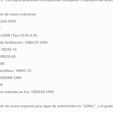
ro.. Los datos anteriores corresponden al espesor o diámetro del acer
os de acero ordinarios:
B8163-2008
8
10-2008 (Tipo ST45.8-Ⅲ)
 de fertilización: GB6479-1999
a: YB235-70
: YB528-65
-88
etrolífera: YB691-70
: GB3088-1999
99
frío estirada en frío: GB3639-1999
ado de acero especial para vigas de automóviles es “16MnL”, y el grad