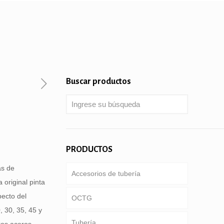
Buscar productos
PRODUCTOS
as de
Accesorios de tubería
 original pinta
pecto del
OCTG
, 30, 35, 45 y
Tubería
Tubería & carcasa