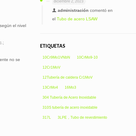
diciembre 2, 2023
administración
comentó en
el
Tubo de acero LSAW
según el nivel
c.;
ETIQUETAS
10Cr9Mo1VNbN
10CrMo9-10
ente no se
12Cr1MoV
12Tubería de caldera Cr1MoV
13CrMo4
16Mo3
304 Tubería de Acero Inoxidable
310S tubería de acero inoxidable
317L
3LPE，Tubo de revestimiento