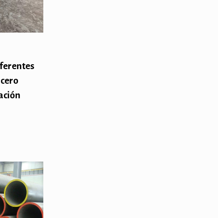
iferentes
acero
cación