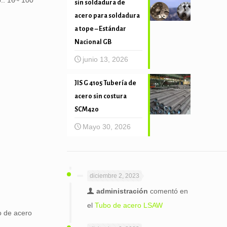
o.: 16~ 100
sin soldadura de
acero para soldadura
a tope – Estándar
Nacional GB
junio 13, 2026
JIS G 4105 Tubería de
acero sin costura
SCM420
Mayo 30, 2026
diciembre 2, 2023
administración
comentó en
el
Tubo de acero LSAW
o de acero