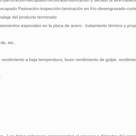
-perforación-decapado-rectificado-lubricación y secado al aire-cabeza
-decapado Pasivación-inspección-laminación en frío-desengrasado-cort
balaje del producto terminado
atamientos especiales en la placa de acero.: tratamiento térmico y pro
de, etc..
 rendimiento a baja temperatura, buen rendimiento de golpe, rendimie
: