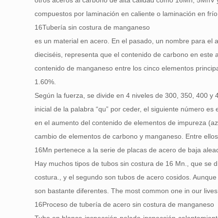
otros aceros al carbono de alta calidad como 16Mn, 5MnV 
compuestos por laminación en caliente o laminación en frío
16Tubería sin costura de manganeso
es un material en acero. En el pasado, un nombre para el 
dieciséis, representa que el contenido de carbono en est
contenido de manganeso entre los cinco elementos principal
1.60%.
Según la fuerza, se divide en 4 niveles de 300, 350, 400 
inicial de la palabra “qu” por ceder, el siguiente número es
en el aumento del contenido de elementos de impureza (azuf
cambio de elementos de carbono y manganeso. Entre ello
16Mn pertenece a la serie de placas de acero de baja aleac
Hay muchos tipos de tubos sin costura de 16 Mn., que se di
costura., y el segundo son tubos de acero cosidos. Aunque 
son bastante diferentes.
The most common one in our lives
16Proceso de tubería de acero sin costura de manganeso