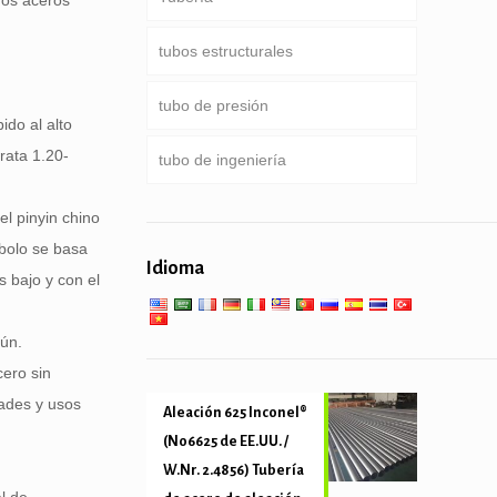
ros aceros
tubos estructurales
Tubería de perforación
ducto común
tubo de presión
tubería de perforación pesado
Servicio especial y recubiertos
Ronda, Plaza & tubo
do al alto
peso & collar de taladro
& tubería revestida
rectangular
rata 1.20-
tubo de ingeniería
Caldera, intercambiador de
calor, condensador & tubo súper
Pipa galvanizada
servicios generales de
l pinyin chino
calentador
ingeniería
pilotes de tubería & de
mbolo se basa
Idioma
perforación
Servicio de baja temperatura
s bajo y con el
tubo mecánica y precisión
alta
mún.
cero sin
dades y usos
Aleación 625 Inconel®
(N06625 de EE.UU. /
W.Nr. 2.4856) Tubería