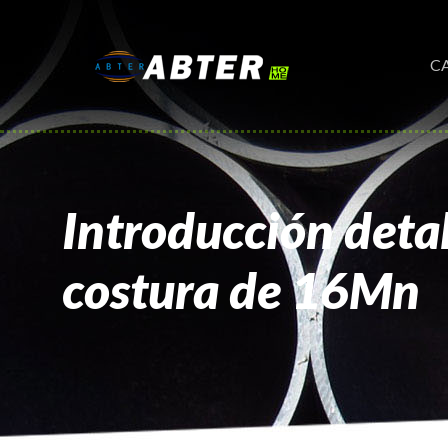
C
Introducción detal
costura de 16Mn