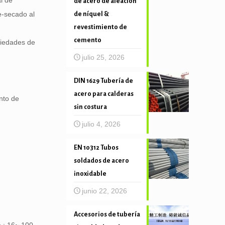
l de
de acero de aleación
e-secado al
de níquel &
revestimiento de
cemento
piedades de
julio 25, 2026
DIN 1629 Tubería de
acero para calderas
nto de
sin costura
julio 4, 2026
EN 10312 Tubos
soldados de acero
inoxidable
junio 22, 2026
Accesorios de tubería