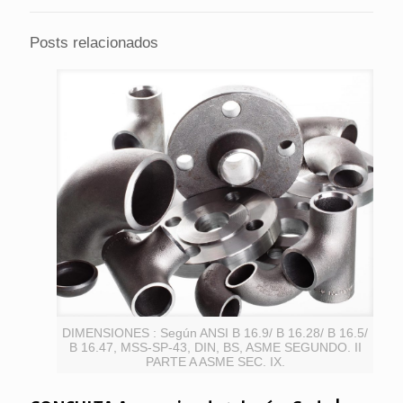
Posts relacionados
DIMENSIONES : Según ANSI B 16.9/ B 16.28/ B 16.5/
B 16.47, MSS-SP-43, DIN, BS, ASME SEGUNDO. II
PARTE A ASME SEC. IX.