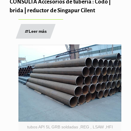
CONSULTA Accesorios de tubería : Codo |
brida | reductor de Singapur Cilent
Leer más
tubos API 5L GRB soldadas ,REG , LSAW ,HFI