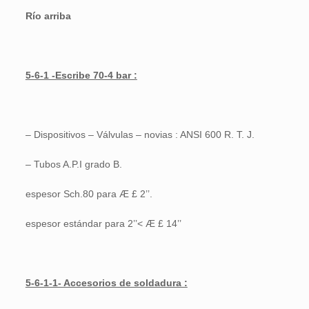
Río arriba
5-6-1 -Escribe 70-4 bar :
– Dispositivos – Válvulas – novias : ANSI 600 R. T. J.
– Tubos A.P.I grado B.
espesor Sch.80 para Æ £ 2’’.
espesor estándar para 2’’< Æ £ 14’’
5-6-1-1- Accesorios de soldadura :