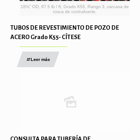
18⅝" OD, 87.5 lb / ft, Grado K55, Rango 3, carcasa de
rosca de contrafuerte.
TUBOS DE REVESTIMIENTO DE POZO DE
ACERO Grado K55- CÍTESE
Leer más
CONSULTA PARA TUBERÍA DE