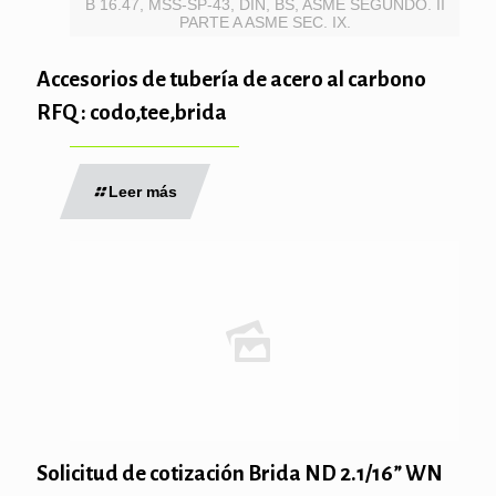
B 16.47, MSS-SP-43, DIN, BS, ASME SEGUNDO. II
PARTE A ASME SEC. IX.
Accesorios de tubería de acero al carbono
RFQ : codo,tee,brida
Leer más
Solicitud de cotización Brida ND 2.1/16” WN