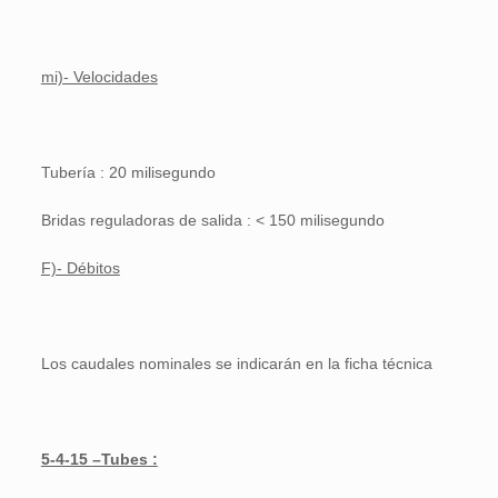
mi)- Velocidades
Tubería : 20 milisegundo
Bridas reguladoras de salida : < 150 milisegundo
F)- Débitos
Los caudales nominales se indicarán en la ficha técnica
5-4-15
–Tubes
: