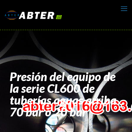
Presión del equipo de
la serie CL600 de
tuberías aguas arriba
70 bar o 20 bar