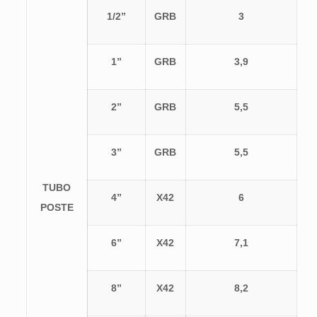
1/2”
GRB
3
1”
GRB
3,9
2”
GRB
5,5
3”
GRB
5,5
TUBO
4”
X42
6
POSTE
6”
X42
7,1
8”
X42
8,2