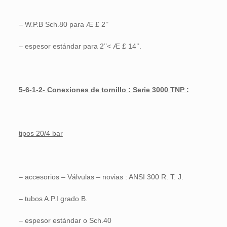
– W.P.B Sch.80 para Æ £ 2’’
– espesor estándar para 2’’< Æ £ 14’’.
5-6-1-2- Conexiones de tornillo : Serie 3000 TNP :
tipos 20/4 bar
– accesorios – Válvulas – novias : ANSI 300 R. T. J.
– tubos A.P.I grado B.
– espesor estándar o Sch.40