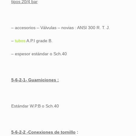
tipos 20/4 bar
– accesorios – Válvulas – novias : ANSI 300 R. T. J.
–
tubos
A.P.I grade B
.
– espesor estándar o Sch.40
5-6-2-1- Guarniciones :
Estándar W.P.B o Sch.40
5-6-2-2 -Conexiones de tornillo
: