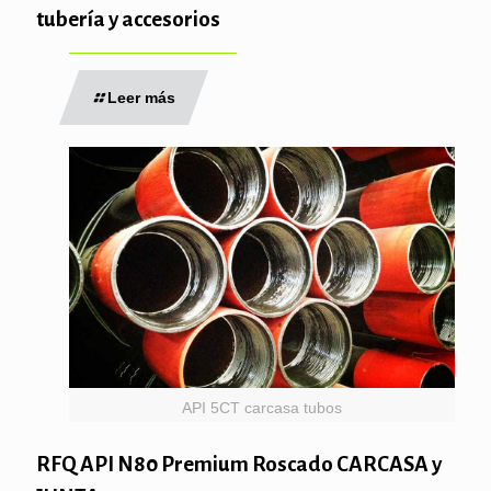
tubería y accesorios
Leer más
API 5CT carcasa tubos
RFQ API N80 Premium Roscado CARCASA y