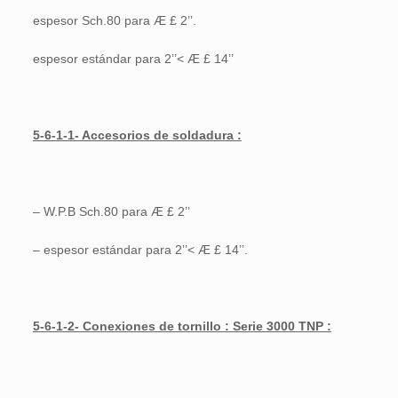
espesor Sch.80 para Æ £ 2’’.
espesor estándar para 2’’< Æ £ 14’’
5-6-1-1- Accesorios de soldadura :
– W.P.B Sch.80 para Æ £ 2’’
– espesor estándar para 2’’< Æ £ 14’’.
5-6-1-2- Conexiones de tornillo : Serie 3000 TNP :