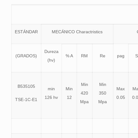
ESTÁNDAR
MECÁNICO Charactristics
Dureza
(GRADOS)
% A
RM
Re
pag
S
(hv)
Min
Min
B535105
min
Min
Max
Ma
420
350
126 hv
12
0.05
0.
TSE-1C-E1
Mpa
Mpa