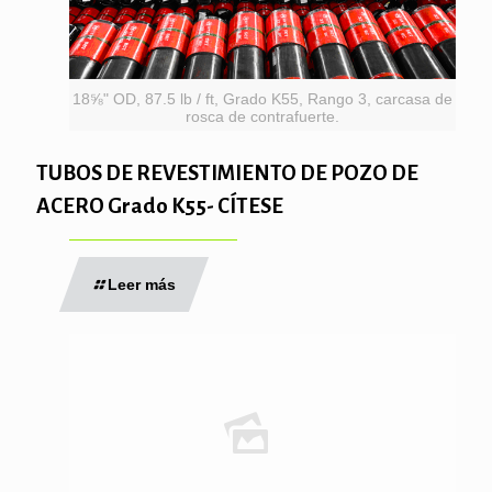
18⅝" OD, 87.5 lb / ft, Grado K55, Rango 3, carcasa de
rosca de contrafuerte.
TUBOS DE REVESTIMIENTO DE POZO DE
ACERO Grado K55- CÍTESE
Leer más