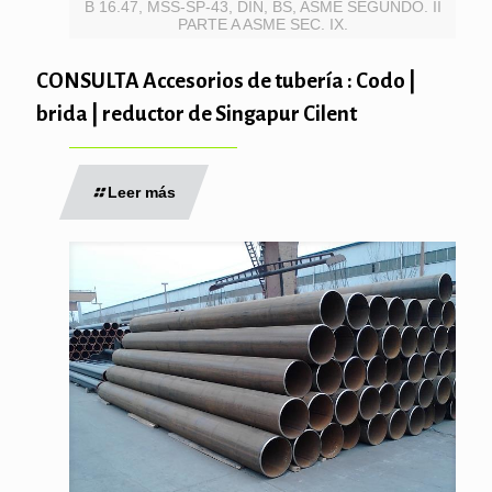
B 16.47, MSS-SP-43, DIN, BS, ASME SEGUNDO. II
PARTE A ASME SEC. IX.
CONSULTA Accesorios de tubería : Codo |
brida | reductor de Singapur Cilent
Leer más