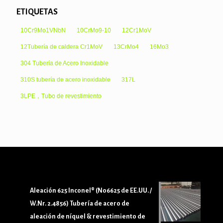
ETIQUETAS
10Cr9Mo1VNbN
10CrMo9-10
12Cr1MoV
12Tubería de caldera Cr1MoV
13CrMo4
16Mo3
304 Tubería de Acero Inoxidable
310S tubería de acero inoxidable
317L
3LPE，Tubo de revestimiento
Aleación 625 Inconel® (N06625 de EE.UU. /
W.Nr. 2.4856) Tubería de acero de
aleación de níquel & revestimiento de