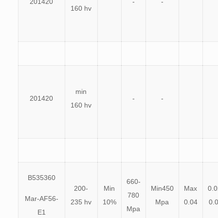
201420
-
-
160 hv
min
201420
-
-
160 hv
B535360
660-
200-
Min
Min450
Max
0.0
780
Mar-AF56-
235 hv
10%
Mpa
0.04
0.
Mpa
E1