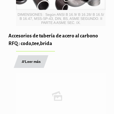
DIMENSIONES : Según ANSI B 16.9/ B 16.28/ B 16.5/
B 16.47, MSS-SP-43, DIN, BS, ASME SEGUNDO. II
PARTE A ASME SEC. IX.
Accesorios de tubería de acero al carbono
RFQ : codo,tee,brida
Leer más