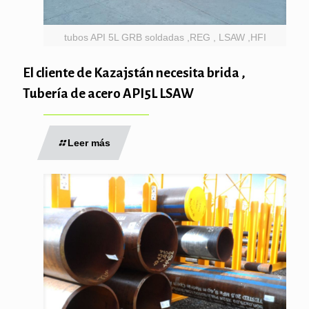
tubos API 5L GRB soldadas ,REG , LSAW ,HFI
El cliente de Kazajstán necesita brida ,
Tubería de acero API5L LSAW
Leer más