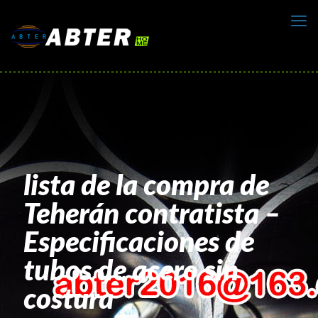
lista de la compra de
Teherán contratista –
Especificaciones de
tubos de acero sin
costura