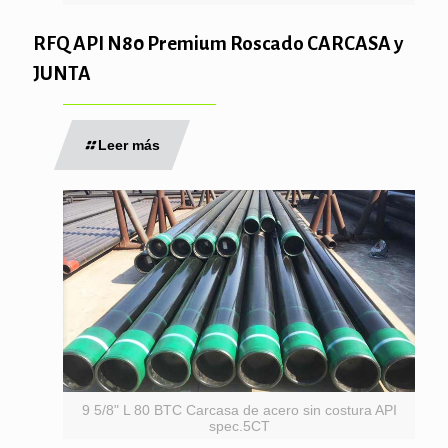
RFQ API N80 Premium Roscado CARCASA y
JUNTA
Leer más
9 5/8" L 80 BTC Carcasa de acero sin costura API
spec.5CT