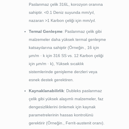
Paslanmaz çelik 316L, korozyon oranına
sahiptir. <0.1 Deniz suyunda mm/yıl,
nazaran >1 Karbon çeliği için mm/yıl.
Termal Genleşme
: Paslanmaz çelik gibi
malzemeler daha yüksek termal genleşme
katsayılarına sahiptir (Örneğin., 16 için
µm/m · k için 316 SS vs. 12 Karbon çeliği
için µm/m · k), Yüksek sıcaklık
sistemlerinde genişleme derzleri veya
esnek destek gerektiren.
Kaynaklanabilirlik
: Dubleks paslanmaz
çelik gibi yüksek alaşımlı malzemeler, faz
dengesizliklerini önlemek için kaynak
parametrelerinin hassas kontrolünü
gerektirir (Örneğin., Ferrit-austenit oranı).