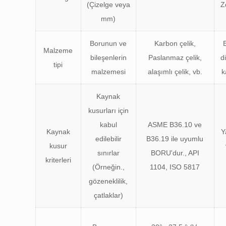
(Çizelge veya
Z
mm)
Borunun ve
Karbon çelik,
Malzeme
bileşenlerin
Paslanmaz çelik,
d
tipi
malzemesi
alaşımlı çelik, vb.
k
Kaynak
kusurları için
kabul
ASME B36.10 ve
Kaynak
Y
edilebilir
B36.19 ile uyumlu
kusur
sınırlar
BORU'dur., API
kriterleri
(Örneğin.,
1104, ISO 5817
gözeneklilik,
çatlaklar)