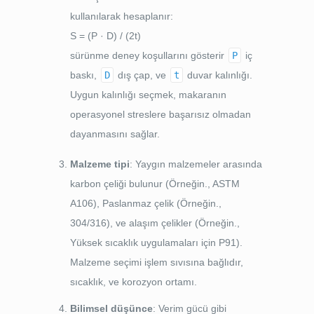
kullanılarak hesaplanır:
S = (P · D) / (2t)
sürünme deney koşullarını gösterir
P
iç
baskı,
D
dış çap, ve
t
duvar kalınlığı.
Uygun kalınlığı seçmek, makaranın
operasyonel streslere başarısız olmadan
dayanmasını sağlar.
Malzeme tipi
: Yaygın malzemeler arasında
karbon çeliği bulunur (Örneğin., ASTM
A106), Paslanmaz çelik (Örneğin.,
304/316), ve alaşım çelikler (Örneğin.,
Yüksek sıcaklık uygulamaları için P91).
Malzeme seçimi işlem sıvısına bağlıdır,
sıcaklık, ve korozyon ortamı.
Bilimsel düşünce
: Verim gücü gibi