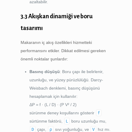
azaltabilir.
3.3 Akışkan dinamiği ve boru
tasarımı
Makaranın iç akış özellikleri hizmetteki
performansını etkiler. Dikkat edilmesi gereken
önemli noktalar şunlardır:
Basınç düşüşü
: Boru çapı ile belirlenir,
uzunluğu, ve yüzey pürüzlülüğü. Darcy-
Weisbach denklemi, basınç düşüşünü
hesaplamak için kullanılır:
ΔP = f · (L / D) · (P V² / 2)
sürünme deney koşullarını gösterir
f
sürtünme faktörü,
L
boru uzunluğu mu,
D
çapı,
ρ
sıvı yoğunluğu, ve
V
hız mı.