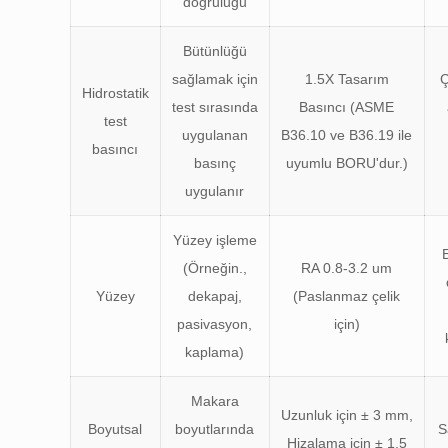
doğruluğu
Bütünlüğü
sağlamak için
1.5X Tasarım
Ç
Hidrostatik
test sırasında
Basıncı (ASME
test
uygulanan
B36.10 ve B36.19 ile
basıncı
basınç
uyumlu BORU'dur.)
uygulanır
Yüzey işleme
(Örneğin.,
RA 0.8-3.2 um
Yüzey
dekapaj,
(Paslanmaz çelik
pasivasyon,
için)
kaplama)
Makara
Uzunluk için ± 3 mm,
Boyutsal
boyutlarında
S
Hizalama için ± 1,5