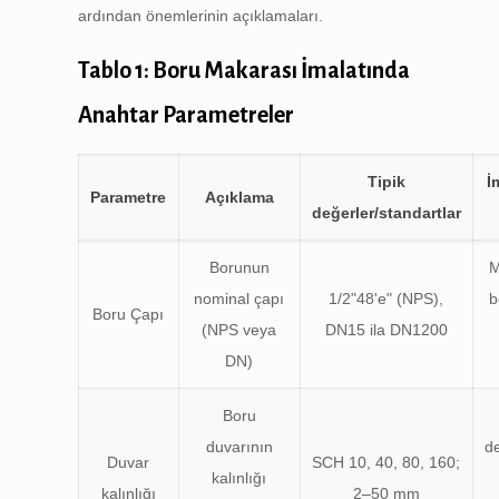
ardından önemlerinin açıklamaları.
Tablo 1: Boru Makarası İmalatında
Anahtar Parametreler
Tipik
İ
Parametre
Açıklama
değerler/standartlar
Borunun
M
nominal çapı
1/2"48'e" (NPS),
b
Boru Çapı
(NPS veya
DN15 ila DN1200
DN)
Boru
duvarının
d
Duvar
SCH 10, 40, 80, 160;
kalınlığı
kalınlığı
2–50 mm