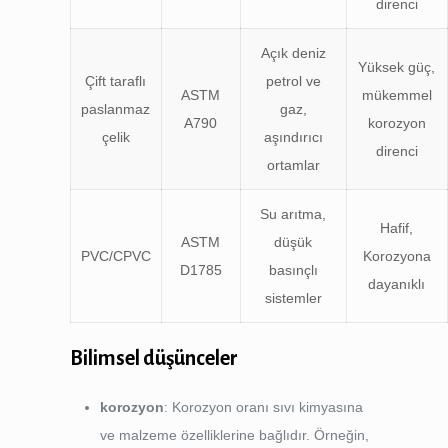
direnci
Açık deniz
Yüksek güç,
Çift taraflı
petrol ve
ASTM
mükemmel
paslanmaz
gaz,
A790
korozyon
çelik
aşındırıcı
direnci
ortamlar
Su arıtma,
Hafif,
ASTM
düşük
PVC/CPVC
Korozyona
D1785
basınçlı
dayanıklı
sistemler
Bilimsel düşünceler
korozyon
: Korozyon oranı sıvı kimyasına
ve malzeme özelliklerine bağlıdır. Örneğin,