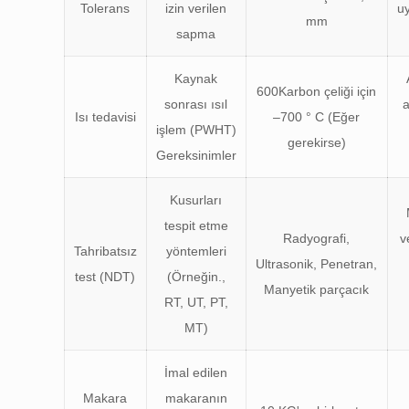
Tolerans
izin verilen
u
mm
sapma
Kaynak
600Karbon çeliği için
sonrası ısıl
a
Isı tedavisi
–700 ° C (Eğer
işlem (PWHT)
gerekirse)
Gereksinimler
Kusurları
tespit etme
Radyografi,
v
Tahribatsız
yöntemleri
Ultrasonik, Penetran,
test (NDT)
(Örneğin.,
Manyetik parçacık
RT, UT, PT,
MT)
İmal edilen
Makara
makaranın