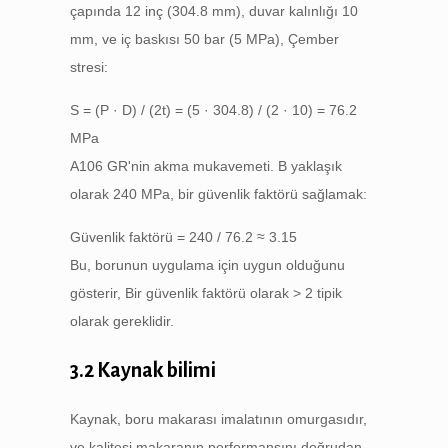
çapında 12 inç (304.8 mm), duvar kalınlığı 10
mm, ve iç baskısı 50 bar (5 MPa), Çember
stresi:
S = (P · D) / (2t) = (5 · 304.8) / (2 · 10) = 76.2
MPa
A106 GR'nin akma mukavemeti. B yaklaşık
olarak 240 MPa, bir güvenlik faktörü sağlamak:
Güvenlik faktörü = 240 / 76.2 ≈ 3.15
Bu, borunun uygulama için uygun olduğunu
gösterir, Bir güvenlik faktörü olarak > 2 tipik
olarak gereklidir.
3.2 Kaynak bilimi
Kaynak, boru makarası imalatının omurgasıdır,
ve kalitesi makaranın performansını doğrudan