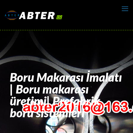
Boru Makarası İmalatı
| Boru makarası
üretimi| Prefabrik
boru sistemleri