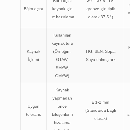
Boru açısı
30° –37.5 ° (V-
Eğim açısı
kaynak için
groove için tipik
uç hazırlama
olarak 37.5 °)
Kullanılan
kaynak türü
Kaynak
(Örneğin.,
TIG, BEN, Sopa,
İşlemi
GTAW,
Suya dalmış ark
SMAW,
GMAW)
Kaynak
yapmadan
± 1-2 mm
Uygun
önce
(Standarda bağlı
tolerans
bileşenlerin
s
olarak)
hizalama