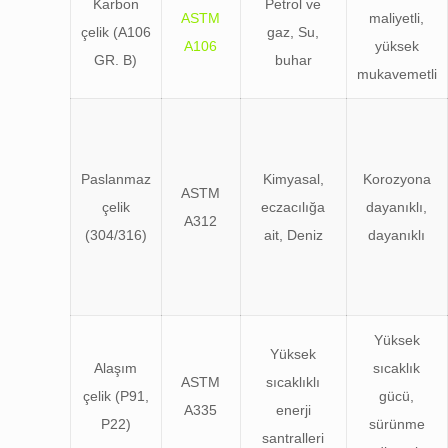
Karbon
Petrol ve
ASTM
maliyetli,
çelik (A106
gaz, Su,
A106
yüksek
GR. B)
buhar
mukavemetli
Paslanmaz
Kimyasal,
Korozyona
ASTM
çelik
eczacılığa
dayanıklı,
A312
(304/316)
ait, Deniz
dayanıklı
Yüksek
Yüksek
Alaşım
sıcaklık
ASTM
sıcaklıklı
çelik (P91,
gücü,
A335
enerji
P22)
sürünme
santralleri