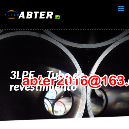
3LPE，Tubo de
revestimiento