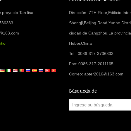
 proyecto:Tan lisa
Dirección: 7TH Floor,Edificio Inte
736333
Shengji,Beijing Road,Yunhe Distri
6@163.com
ciudad de Cangzhou,La provincia
itio
Hebei,China
Tel : 0086-317-3736333
Fax: 0086-317-2011165
Correo:
abter2016@163.com
Búsqueda de