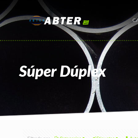
C
Súper Dúplex