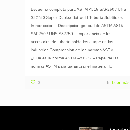
Esquema completo para ASTM A815 SAF250 / UNS
S32750 Super Duplex Buttweld Tubería Subtítulos
Introducción – Descripción general de ASTM A815
SAF250 / UNS S32750 – Importancia de los
accesorios de tubería soldados a tope en las
industrias Comprensión de las normas ASTM –
¿Qué es la norma ASTM A815?? – Papel de las
normas ASTM para garantizar el material.
[...]
0
Leer más
Gerente 