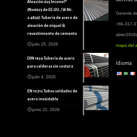
Aleación 625 Inconel®
(N06625 de EE.UU. / W.Nr.
Gerente de
2.4856) Tubería de acero de
+86-317-3
aleación de níquel &
revestimiento de cemento
abter201
julio 25, 2026
mapa del s
DIN 1629 Tubería de acero
Idioma
para calderas sin costura
julio 4, 2026
EN 10312 Tubos soldados de
acero inoxidable
junio 22, 2026