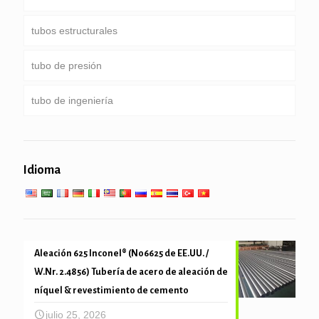
tubos estructurales
Tubería de perforación
ducto común
tubo de presión
tubería de perforación pesado peso & collar de
Servicio especial y recubiertos & tubería revestida
Ronda, Plaza & tubo rectangular
taladro
tubo de ingeniería
Pipa galvanizada
Caldera, intercambiador de calor, condensador &
tubo súper calentador
pilotes de tubería & de perforación
servicios generales de ingeniería
Servicio de baja temperatura alta
Idioma
tubo mecánica y precisión
Aleación 625 Inconel® (N06625 de EE.UU. /
W.Nr. 2.4856) Tubería de acero de aleación de
níquel & revestimiento de cemento
julio 25, 2026