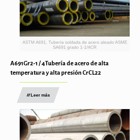
ASTM A691, Tubería soldada de acero aleado ASME
SA691 grado 1-1/4CR
A691Gr2-1 / 4Tubería de acero de alta
temperatura y alta presión CrCL22
Leer más